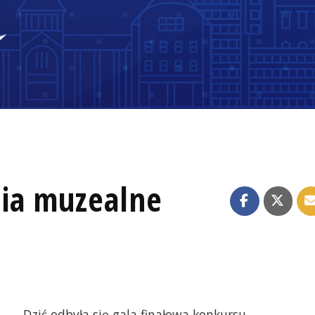
ia muzealne
Dziś odbyła się gala finałowa konkursu