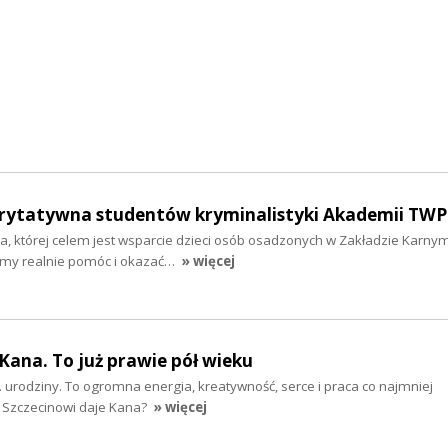
arytatywna studentów kryminalistyki Akademii TWP
cja, której celem jest wsparcie dzieci osób osadzonych w Zakładzie Karny
my realnie pomóc i okazać…
» więcej
 Kana. To już prawie pół wieku
 urodziny. To ogromna energia, kreatywność, serce i praca co najmniej
o Szczecinowi daje Kana?
» więcej