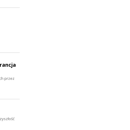
Francja
ch przez
rzyszłość