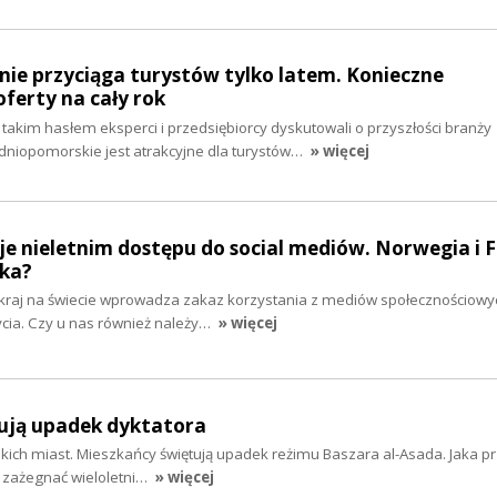
ie przyciąga turystów tylko latem. Konieczne
oferty na cały rok
akim hasłem eksperci i przedsiębiorcy dyskutowali o przyszłości branży
odniopomorskie jest atrakcyjne dla turystów…
» więcej
je nieletnim dostępu do social mediów. Norwegia i 
ska?
y kraj na świecie wprowadza zakaz korzystania z mediów społecznościowy
życia. Czy u nas również należy…
» więcej
tują upadek dyktatora
jskich miast. Mieszkańcy świętują upadek reżimu Baszara al-Asada. Jaka p
ię zażegnać wieloletni…
» więcej