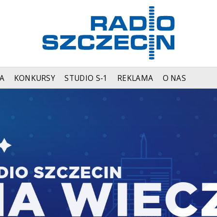
A
KONKURSY
STUDIO S-1
REKLAMA
O NAS