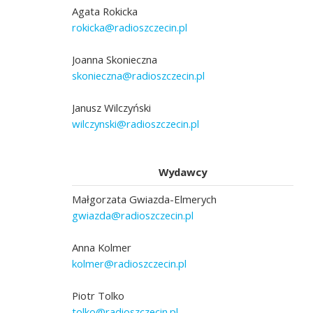
Agata Rokicka
rokicka@radioszczecin.pl
Joanna Skonieczna
skonieczna@radioszczecin.pl
Janusz Wilczyński
wilczynski@radioszczecin.pl
Wydawcy
Małgorzata Gwiazda-Elmerych
gwiazda@radioszczecin.pl
Anna Kolmer
kolmer@radioszczecin.pl
Piotr Tolko
tolko@radioszczecin.pl