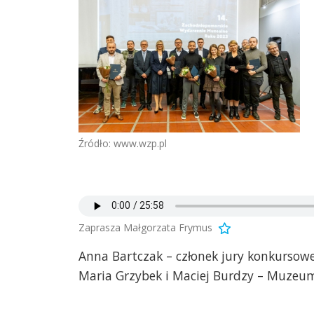
Źródło: www.wzp.pl
Zaprasza Małgorzata Frymus
Anna Bartczak – członek jury konkursow
Maria Grzybek i Maciej Burdzy – Muzeu