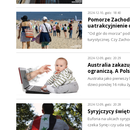
2024-12-10, godz. 18:40
Pomorze Zachodn
uatrakcyjnienie 
"Od gór do morza" pod t
turystycznej. Czy Zach
2024-12-09, godz. 20:29
Australia zakazu
ograniczą. A Pol
Australia jako pierwsz
dzieci poniżej 16 roku 
2024-12-09, godz. 20:28
Syryjczycy świę
Euforia na ulicach syry
czeka Syrię i czy uda s