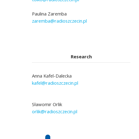
Paulina Zaremba
zaremba@radioszczecin.pl
Research
Anna Kafel-Dalecka
kafel@radioszczecin.pl
Sławomir Orlik
orlik@radioszczecin.pl