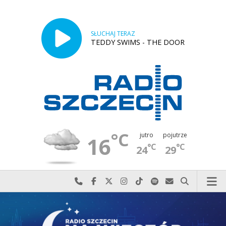
SŁUCHAJ TERAZ
TEDDY SWIMS - THE DOOR
°C
jutro
pojutrze
16
°C
°C
24
29
Najlepiej po prostu do nas zadzwoń
Odwiedź nas na Facebook-u
Odwiedź nas na X
Odwiedź nas na Instagram-ie
Odwiedź nas na TikTok-u
Szukaj nas na Spotify
Wyślij do nas w
Szukaj