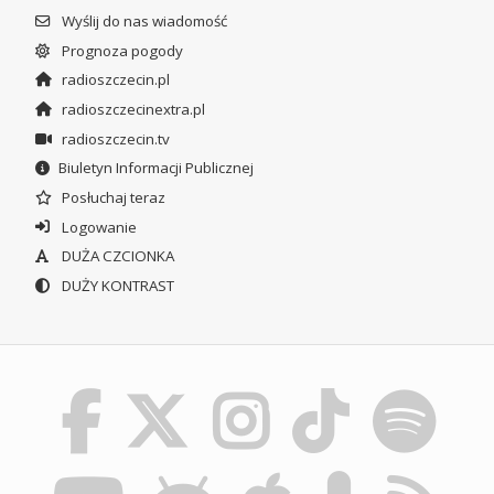
Wyślij do nas wiadomość
Prognoza pogody
radioszczecin.pl
radioszczecinextra.pl
radioszczecin.tv
Biuletyn Informacji Publicznej
Posłuchaj teraz
Logowanie
DUŻA CZCIONKA
DUŻY KONTRAST