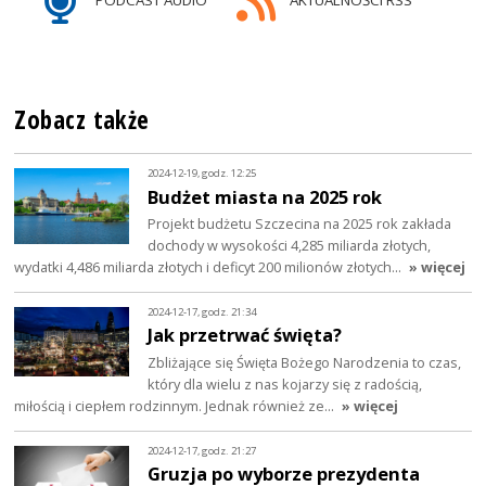
PODCAST AUDIO
AKTUALNOŚCI RSS
Zobacz także
2024-12-19, godz. 12:25
Budżet miasta na 2025 rok
Projekt budżetu Szczecina na 2025 rok zakłada
dochody w wysokości 4,285 miliarda złotych,
wydatki 4,486 miliarda złotych i deficyt 200 milionów złotych…
» więcej
2024-12-17, godz. 21:34
Jak przetrwać święta?
Zbliżające się Święta Bożego Narodzenia to czas,
który dla wielu z nas kojarzy się z radością,
miłością i ciepłem rodzinnym. Jednak również ze…
» więcej
2024-12-17, godz. 21:27
Gruzja po wyborze prezydenta