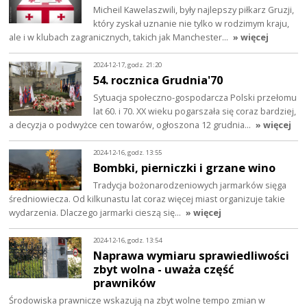
Micheil Kawelaszwili, były najlepszy piłkarz Gruzji,
który zyskał uznanie nie tylko w rodzimym kraju,
ale i w klubach zagranicznych, takich jak Manchester…
» więcej
2024-12-17, godz. 21:20
54. rocznica Grudnia'70
Sytuacja społeczno-gospodarcza Polski przełomu
lat 60. i 70. XX wieku pogarszała się coraz bardziej,
a decyzja o podwyżce cen towarów, ogłoszona 12 grudnia…
» więcej
2024-12-16, godz. 13:55
Bombki, pierniczki i grzane wino
Tradycja bożonarodzeniowych jarmarków sięga
średniowiecza. Od kilkunastu lat coraz więcej miast organizuje takie
wydarzenia. Dlaczego jarmarki cieszą się…
» więcej
2024-12-16, godz. 13:54
Naprawa wymiaru sprawiedliwości
zbyt wolna - uważa część
prawników
Środowiska prawnicze wskazują na zbyt wolne tempo zmian w