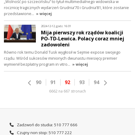
„Wolność po szczecińsku” to tytuł multimedialnego widowiska w
rocznicę tragicznych wydarzeń Grudnia’70 i Grudnia’81, które zostanie
przedstawione…
» więcej
2024-12-12, godz. 16:01
Mija pierwszy rok rządów koalicji
PO-TD-Lewica. Polacy coraz mniej
zadowoleni
Równo rok temu Donald Tusk wygłosił w Sejmie expose swojego
rządu. Wśród sukcesów minionych dwunastu miesięcy premier
wymienił bezpłatny program in vitro…
» więcej
90
91
92
93
94
6662 na 667 stronach
Zadzwoń do studia: 510 777 666
Czujny non stop: 510 777 222