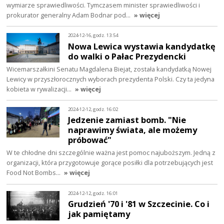
wymiarze sprawiedliwości. Tymczasem minister sprawiedliwości i
prokurator generalny Adam Bodnar pod…
» więcej
2024-12-16, godz. 13:54
Nowa Lewica wystawia kandydatkę
do walki o Pałac Prezydencki
Wicemarszałkini Senatu Magdalena Biejat, została kandydatką Nowej
Lewicy w przyszłorocznych wyborach prezydenta Polski. Czy ta jedyna
kobieta w rywalizacji…
» więcej
2024-12-12, godz. 16:02
Jedzenie zamiast bomb. "Nie
naprawimy świata, ale możemy
próbować"
W te chłodne dni szczególnie ważna jest pomoc najuboższym. Jedną z
organizacji, która przygotowuje gorące posiłki dla potrzebujących jest
Food Not Bombs…
» więcej
2024-12-12, godz. 16:01
Grudzień '70 i '81 w Szczecinie. Co i
jak pamiętamy