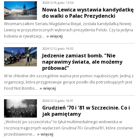
2024-12-16, godz. 13:54
Nowa Lewica wystawia kandydatkę
do walki o Pałac Prezydencki
Wicemarszałkini Senatu Magdalena Biejat, została kandydatką Nowej
Lewicy w przyszłorocznych wyborach prezydenta Polski. Czy ta jedyna
kobieta w rywalizacji…
» więcej
2024-12-12, godz. 16:02
Jedzenie zamiast bomb. "Nie
naprawimy świata, ale możemy
próbować"
W te chłodne dni szczególnie ważna jest pomoc najuboższym. Jedną z
organizacji, która przygotowuje gorące posiłki dla potrzebujących jest
Food Not Bombs…
» więcej
2024-12-12, godz. 16:01
Grudzień '70 i '81 w Szczecinie. Co i
jak pamiętamy
„Wolność po szczecińsku” to tytuł multimedialnego widowiska w
rocznicę tragicznych wydarzeń Grudnia’70 i Grudnia’81, które zostanie
przedstawione…
» więcej