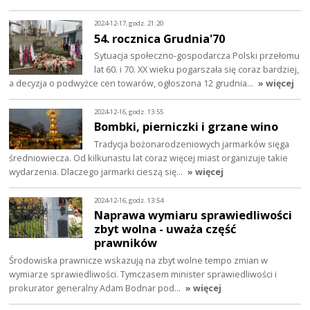
2024-12-17, godz. 21:20
54. rocznica Grudnia'70
Sytuacja społeczno-gospodarcza Polski przełomu
lat 60. i 70. XX wieku pogarszała się coraz bardziej,
a decyzja o podwyżce cen towarów, ogłoszona 12 grudnia…
» więcej
2024-12-16, godz. 13:55
Bombki, pierniczki i grzane wino
Tradycja bożonarodzeniowych jarmarków sięga
średniowiecza. Od kilkunastu lat coraz więcej miast organizuje takie
wydarzenia. Dlaczego jarmarki cieszą się…
» więcej
2024-12-16, godz. 13:54
Naprawa wymiaru sprawiedliwości
zbyt wolna - uważa część
prawników
Środowiska prawnicze wskazują na zbyt wolne tempo zmian w
wymiarze sprawiedliwości. Tymczasem minister sprawiedliwości i
prokurator generalny Adam Bodnar pod…
» więcej