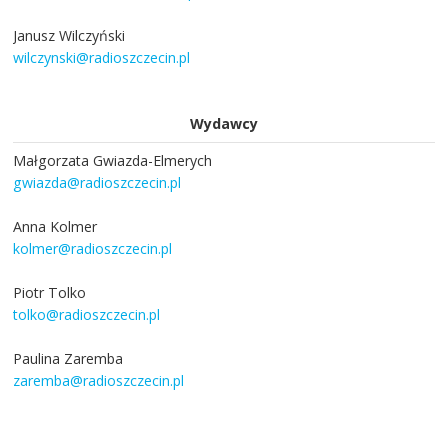
Janusz Wilczyński
wilczynski@radioszczecin.pl
Wydawcy
Małgorzata Gwiazda-Elmerych
gwiazda@radioszczecin.pl
Anna Kolmer
kolmer@radioszczecin.pl
Piotr Tolko
tolko@radioszczecin.pl
Paulina Zaremba
zaremba@radioszczecin.pl