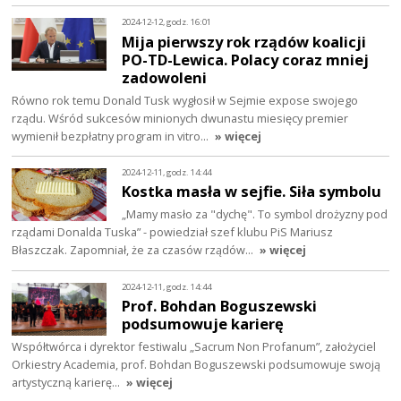
2024-12-12, godz. 16:01
Mija pierwszy rok rządów koalicji
PO-TD-Lewica. Polacy coraz mniej
zadowoleni
Równo rok temu Donald Tusk wygłosił w Sejmie expose swojego
rządu. Wśród sukcesów minionych dwunastu miesięcy premier
wymienił bezpłatny program in vitro…
» więcej
2024-12-11, godz. 14:44
Kostka masła w sejfie. Siła symbolu
„Mamy masło za "dychę". To symbol drożyzny pod
rządami Donalda Tuska” - powiedział szef klubu PiS Mariusz
Błaszczak. Zapomniał, że za czasów rządów…
» więcej
2024-12-11, godz. 14:44
Prof. Bohdan Boguszewski
podsumowuje karierę
Współtwórca i dyrektor festiwalu „Sacrum Non Profanum”, założyciel
Orkiestry Academia, prof. Bohdan Boguszewski podsumowuje swoją
artystyczną karierę…
» więcej