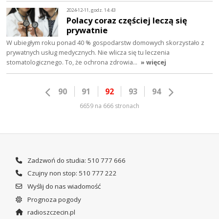
2024-12-11, godz. 14:43
Polacy coraz częściej leczą się
prywatnie
W ubiegłym roku ponad 40 % gospodarstw domowych skorzystało z
prywatnych usług medycznych. Nie wlicza się tu leczenia
stomatologicznego. To, że ochrona zdrowia…
» więcej
90
91
92
93
94
6659 na 666 stronach
Zadzwoń do studia: 510 777 666
Czujny non stop: 510 777 222
Wyślij do nas wiadomość
Prognoza pogody
radioszczecin.pl