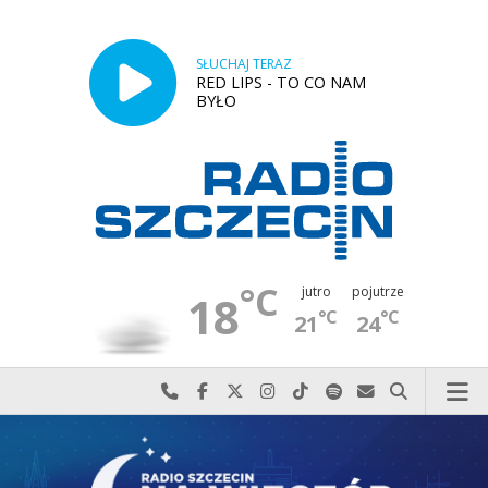
SŁUCHAJ TERAZ
RED LIPS - TO CO NAM
BYŁO
°C
jutro
pojutrze
18
°C
°C
21
24
Najlepiej po prostu do nas zadzwoń
Odwiedź nas na Facebook-u
Odwiedź nas na X
Odwiedź nas na Instagram-ie
Odwiedź nas na TikTok-u
Szukaj nas na Spotify
Wyślij do nas w
Szukaj