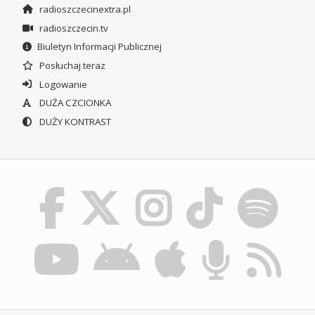
radioszczecinextra.pl
radioszczecin.tv
Biuletyn Informacji Publicznej
Posłuchaj teraz
Logowanie
DUŻA CZCIONKA
DUŻY KONTRAST