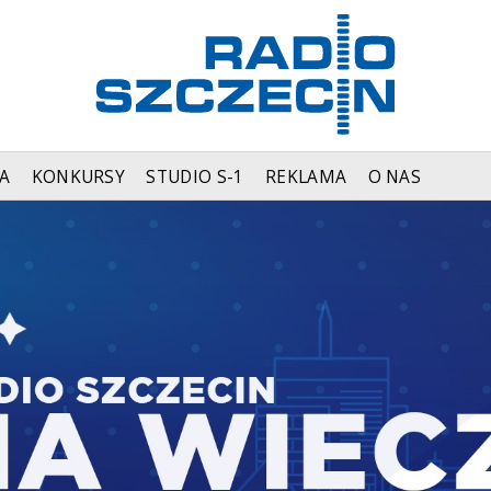
A
KONKURSY
STUDIO S-1
REKLAMA
O NAS