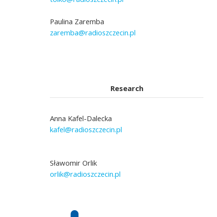
Paulina Zaremba
zaremba@radioszczecin.pl
Research
Anna Kafel-Dalecka
kafel@radioszczecin.pl
Sławomir Orlik
orlik@radioszczecin.pl