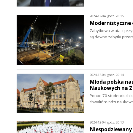
2024-12-04, godz. 20:15
Modernistyczne c
Zabytkowa wiata z przy
są dawne zabytki prze
2024-12-04, godz. 20:14
Młoda polska nau
Naukowych na Z
Ponad 70 studenckich kó
chwalić młodzi naukow
2024-12-04, godz. 20:13
Niespodziewany i