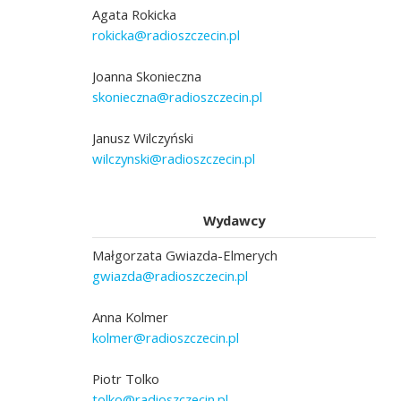
Agata Rokicka
rokicka@radioszczecin.pl
Joanna Skonieczna
skonieczna@radioszczecin.pl
Janusz Wilczyński
wilczynski@radioszczecin.pl
Wydawcy
Małgorzata Gwiazda-Elmerych
gwiazda@radioszczecin.pl
Anna Kolmer
kolmer@radioszczecin.pl
Piotr Tolko
tolko@radioszczecin.pl