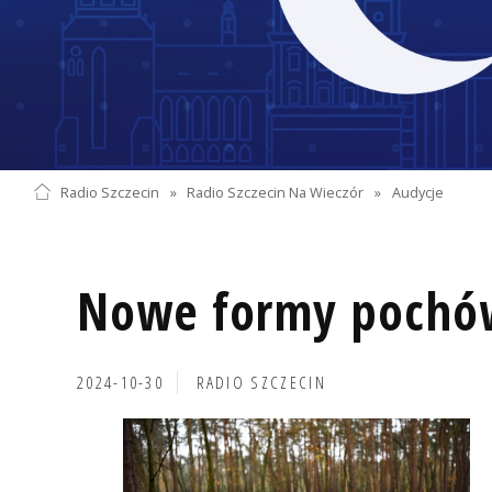
Radio Szczecin
»
Radio Szczecin Na Wieczór
»
Audycje
Nowe formy pochó
2024-10-30
RADIO SZCZECIN