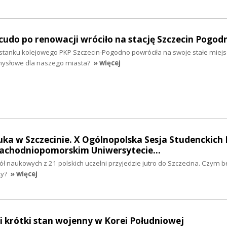
udo po renowacji wróciło na stację Szczecin Pogod
stanku kolejowego PKP Szczecin-Pogodno powróciła na swoje stałe miej
mysłowe dla naszego miasta?
» więcej
ka w Szczecinie. X Ogólnopolska Sesja Studenckich 
achodniopomorskim Uniwersytecie…
ł naukowych z 21 polskich uczelni przyjedzie jutro do Szczecina. Czym b
cy?
» więcej
 krótki stan wojenny w Korei Południowej