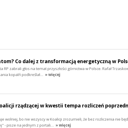
atom? Co dalej z transformacją energetyczną w Pols
 RP zabrali głos na temat przyszłości górnictwa w Polsce. Rafał Trzasko
kania kopalń podkreślał…
» więcej
oalicji rządzącej w kwestii tempa rozliczeń poprzed
je wolniej, bo nie wszyscy w Koalicji zrozumieli, że bez rozliczenia nie będ
" - pisze na jednym z portali…
» więcej