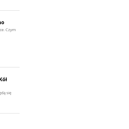
no
sce. Czym
Kół
ędą się