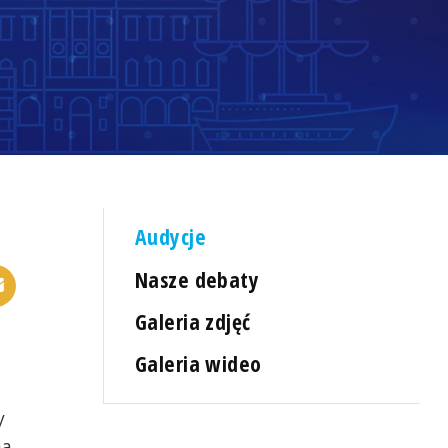
Audycje
Nasze debaty
Galeria zdjęć
Galeria wideo
y
na