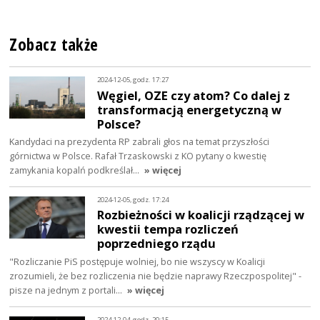
Zobacz także
2024-12-05, godz. 17:27
Węgiel, OZE czy atom? Co dalej z
transformacją energetyczną w
Polsce?
Kandydaci na prezydenta RP zabrali głos na temat przyszłości
górnictwa w Polsce. Rafał Trzaskowski z KO pytany o kwestię
zamykania kopalń podkreślał…
» więcej
2024-12-05, godz. 17:24
Rozbieżności w koalicji rządzącej w
kwestii tempa rozliczeń
poprzedniego rządu
"Rozliczanie PiS postępuje wolniej, bo nie wszyscy w Koalicji
zrozumieli, że bez rozliczenia nie będzie naprawy Rzeczpospolitej" -
pisze na jednym z portali…
» więcej
2024-12-04, godz. 20:15