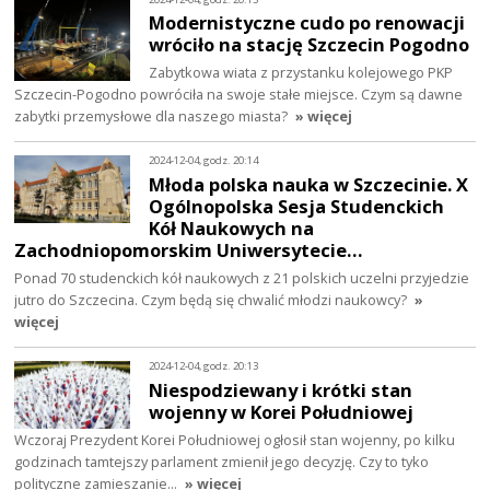
Modernistyczne cudo po renowacji
wróciło na stację Szczecin Pogodno
Zabytkowa wiata z przystanku kolejowego PKP
Szczecin-Pogodno powróciła na swoje stałe miejsce. Czym są dawne
zabytki przemysłowe dla naszego miasta?
» więcej
2024-12-04, godz. 20:14
Młoda polska nauka w Szczecinie. X
Ogólnopolska Sesja Studenckich
Kół Naukowych na
Zachodniopomorskim Uniwersytecie…
Ponad 70 studenckich kół naukowych z 21 polskich uczelni przyjedzie
jutro do Szczecina. Czym będą się chwalić młodzi naukowcy?
»
więcej
2024-12-04, godz. 20:13
Niespodziewany i krótki stan
wojenny w Korei Południowej
Wczoraj Prezydent Korei Południowej ogłosił stan wojenny, po kilku
godzinach tamtejszy parlament zmienił jego decyzję. Czy to tyko
polityczne zamieszanie…
» więcej