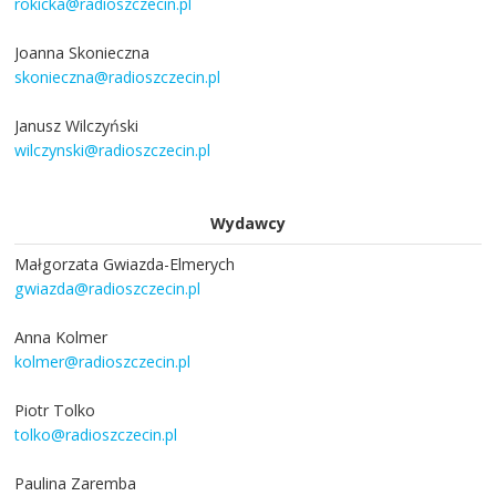
rokicka@radioszczecin.pl
Joanna Skonieczna
skonieczna@radioszczecin.pl
Janusz Wilczyński
wilczynski@radioszczecin.pl
Wydawcy
Małgorzata Gwiazda-Elmerych
gwiazda@radioszczecin.pl
Anna Kolmer
kolmer@radioszczecin.pl
Piotr Tolko
tolko@radioszczecin.pl
Paulina Zaremba