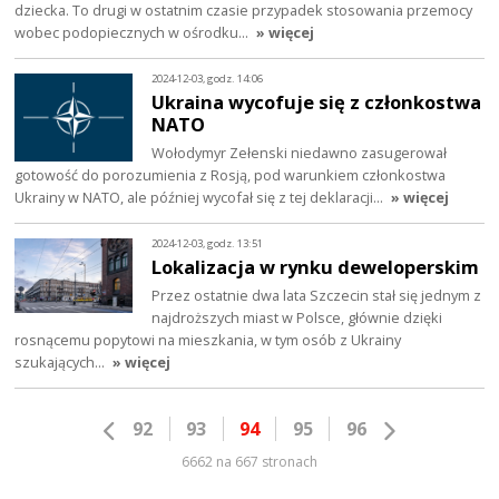
dziecka. To drugi w ostatnim czasie przypadek stosowania przemocy
wobec podopiecznych w ośrodku…
» więcej
2024-12-03, godz. 14:06
Ukraina wycofuje się z członkostwa
NATO
Wołodymyr Zełenski niedawno zasugerował
gotowość do porozumienia z Rosją, pod warunkiem członkostwa
Ukrainy w NATO, ale później wycofał się z tej deklaracji…
» więcej
2024-12-03, godz. 13:51
Lokalizacja w rynku deweloperskim
Przez ostatnie dwa lata Szczecin stał się jednym z
najdroższych miast w Polsce, głównie dzięki
rosnącemu popytowi na mieszkania, w tym osób z Ukrainy
szukających…
» więcej
92
93
94
95
96
6662 na 667 stronach