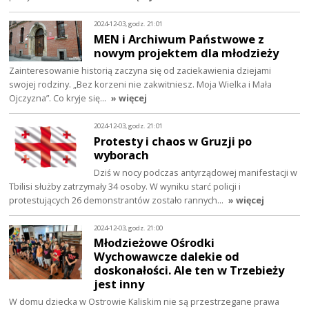
2024-12-03, godz. 21:01
MEN i Archiwum Państwowe z
nowym projektem dla młodzieży
Zainteresowanie historią zaczyna się od zaciekawienia dziejami
swojej rodziny. „Bez korzeni nie zakwitniesz. Moja Wielka i Mała
Ojczyzna”. Co kryje się…
» więcej
2024-12-03, godz. 21:01
Protesty i chaos w Gruzji po
wyborach
Dziś w nocy podczas antyrządowej manifestacji w
Tbilisi służby zatrzymały 34 osoby. W wyniku starć policji i
protestujących 26 demonstrantów zostało rannych…
» więcej
2024-12-03, godz. 21:00
Młodzieżowe Ośrodki
Wychowawcze dalekie od
doskonałości. Ale ten w Trzebieży
jest inny
W domu dziecka w Ostrowie Kaliskim nie są przestrzegane prawa