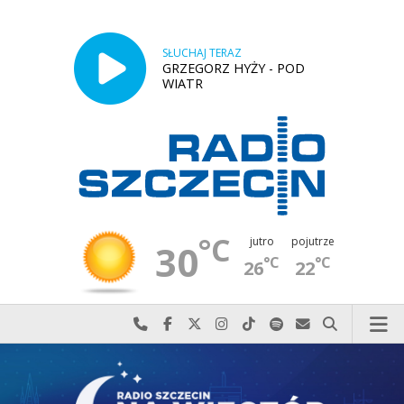
SŁUCHAJ TERAZ
GRZEGORZ HYŻY - POD
WIATR
°C
jutro
pojutrze
30
°C
°C
26
22
Najlepiej po prostu do nas zadzwoń
Odwiedź nas na Facebook-u
Odwiedź nas na X
Odwiedź nas na Instagram-ie
Odwiedź nas na TikTok-u
Szukaj nas na Spotify
Wyślij do nas w
Szukaj