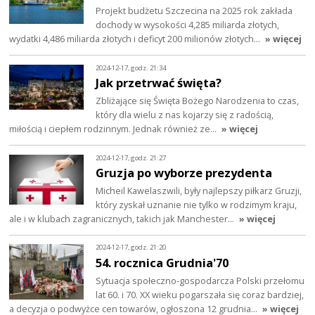
Projekt budżetu Szczecina na 2025 rok zakłada
dochody w wysokości 4,285 miliarda złotych,
wydatki 4,486 miliarda złotych i deficyt 200 milionów złotych…
» więcej
2024-12-17, godz. 21:34
Jak przetrwać święta?
Zbliżające się Święta Bożego Narodzenia to czas,
który dla wielu z nas kojarzy się z radością,
miłością i ciepłem rodzinnym. Jednak również ze…
» więcej
2024-12-17, godz. 21:27
Gruzja po wyborze prezydenta
Micheil Kawelaszwili, były najlepszy piłkarz Gruzji,
który zyskał uznanie nie tylko w rodzimym kraju,
ale i w klubach zagranicznych, takich jak Manchester…
» więcej
2024-12-17, godz. 21:20
54. rocznica Grudnia'70
Sytuacja społeczno-gospodarcza Polski przełomu
lat 60. i 70. XX wieku pogarszała się coraz bardziej,
a decyzja o podwyżce cen towarów, ogłoszona 12 grudnia…
» więcej