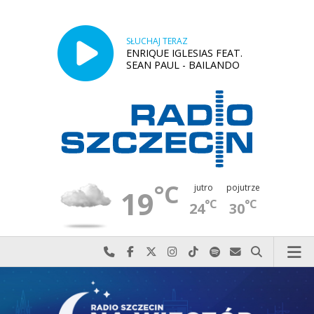
SŁUCHAJ TERAZ
ENRIQUE IGLESIAS FEAT.
SEAN PAUL - BAILANDO
°C
jutro
pojutrze
19
°C
°C
24
30
Najlepiej po prostu do nas zadzwoń
Odwiedź nas na Facebook-u
Odwiedź nas na X
Odwiedź nas na Instagram-ie
Odwiedź nas na TikTok-u
Szukaj nas na Spotify
Wyślij do nas w
Szukaj