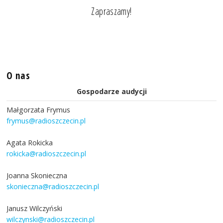
Zapraszamy!
O nas
Gospodarze audycji
Małgorzata Frymus
frymus@radioszczecin.pl
Agata Rokicka
rokicka@radioszczecin.pl
Joanna Skonieczna
skonieczna@radioszczecin.pl
Janusz Wilczyński
wilczynski@radioszczecin.pl