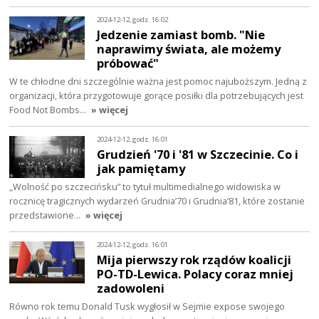
2024-12-12, godz. 16:02
Jedzenie zamiast bomb. "Nie
naprawimy świata, ale możemy
próbować"
W te chłodne dni szczególnie ważna jest pomoc najuboższym. Jedną z
organizacji, która przygotowuje gorące posiłki dla potrzebujących jest
Food Not Bombs…
» więcej
2024-12-12, godz. 16:01
Grudzień '70 i '81 w Szczecinie. Co i
jak pamiętamy
„Wolność po szczecińsku” to tytuł multimedialnego widowiska w
rocznicę tragicznych wydarzeń Grudnia’70 i Grudnia’81, które zostanie
przedstawione…
» więcej
2024-12-12, godz. 16:01
Mija pierwszy rok rządów koalicji
PO-TD-Lewica. Polacy coraz mniej
zadowoleni
Równo rok temu Donald Tusk wygłosił w Sejmie expose swojego