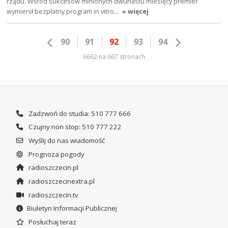
rządu. Wśród sukcesów minionych dwunastu miesięcy premier
wymienił bezpłatny program in vitro…
» więcej
90
91
92
93
94
6662 na 667 stronach
Zadzwoń do studia: 510 777 666
Czujny non stop: 510 777 222
Wyślij do nas wiadomość
Prognoza pogody
radioszczecin.pl
radioszczecinextra.pl
radioszczecin.tv
Biuletyn Informacji Publicznej
Posłuchaj teraz