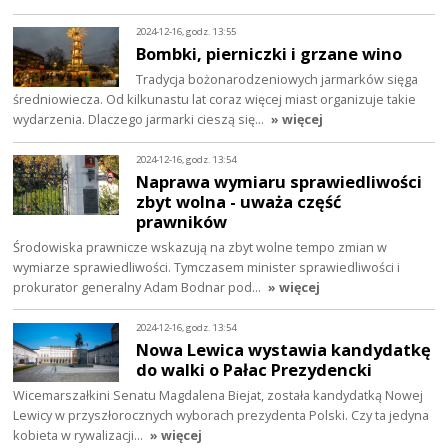
2024-12-16, godz. 13:55
Bombki, pierniczki i grzane wino
Tradycja bożonarodzeniowych jarmarków sięga
średniowiecza. Od kilkunastu lat coraz więcej miast organizuje takie
wydarzenia. Dlaczego jarmarki cieszą się…
» więcej
2024-12-16, godz. 13:54
Naprawa wymiaru sprawiedliwości
zbyt wolna - uważa część
prawników
Środowiska prawnicze wskazują na zbyt wolne tempo zmian w
wymiarze sprawiedliwości. Tymczasem minister sprawiedliwości i
prokurator generalny Adam Bodnar pod…
» więcej
2024-12-16, godz. 13:54
Nowa Lewica wystawia kandydatkę
do walki o Pałac Prezydencki
Wicemarszałkini Senatu Magdalena Biejat, została kandydatką Nowej
Lewicy w przyszłorocznych wyborach prezydenta Polski. Czy ta jedyna
kobieta w rywalizacji…
» więcej