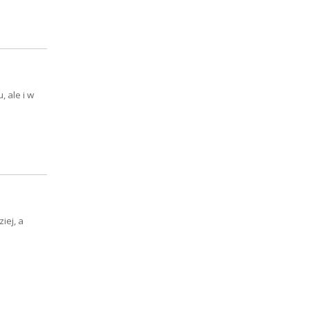
, ale i w
iej, a