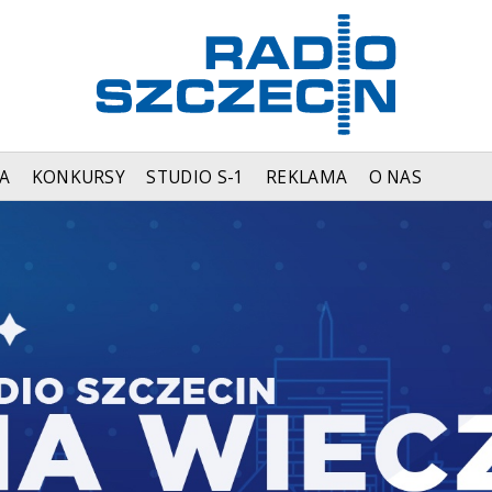
A
KONKURSY
STUDIO S-1
REKLAMA
O NAS