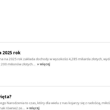
a 2025 rok
na na 2025 rok zakłada dochody w wysokości 4,285 miliarda złotych, wyd
cyt 200 milionów złotych…
» więcej
więta?
żego Narodzenia to czas, który dla wielu z nas kojarzy się z radością, miłośc
dnak również ze…
» więcej