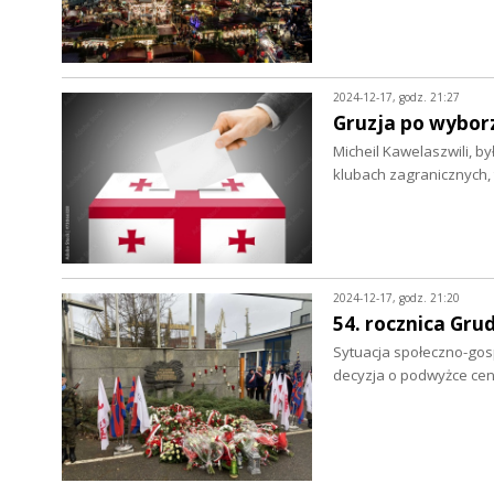
2024-12-17, godz. 21:27
Gruzja po wybor
Micheil Kawelaszwili, by
klubach zagranicznych,
2024-12-17, godz. 21:20
54. rocznica Gru
Sytuacja społeczno-gosp
decyzja o podwyżce ce