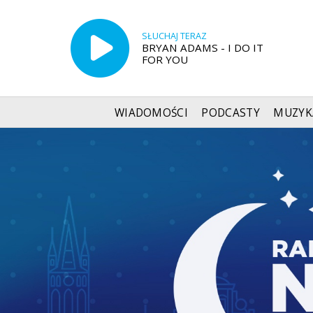
SŁUCHAJ TERAZ
BRYAN ADAMS - I DO IT
FOR YOU
WIADOMOŚCI
PODCASTY
MUZYK