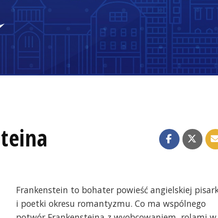
teina
Frankenstein to bohater powieść angielskiej pisark
i poetki okresu romantyzmu. Co ma wspólnego
potwór Frankensteina z wyobcowaniem, rolami w