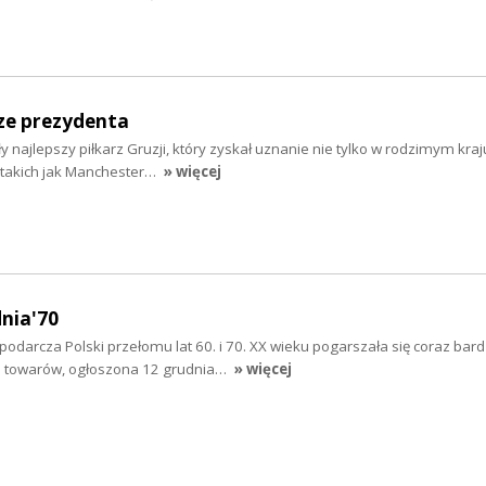
ze prezydenta
ły najlepszy piłkarz Gruzji, który zyskał uznanie nie tylko w rodzimym kraju
 takich jak Manchester…
» więcej
dnia'70
odarcza Polski przełomu lat 60. i 70. XX wieku pogarszała się coraz bardz
n towarów, ogłoszona 12 grudnia…
» więcej