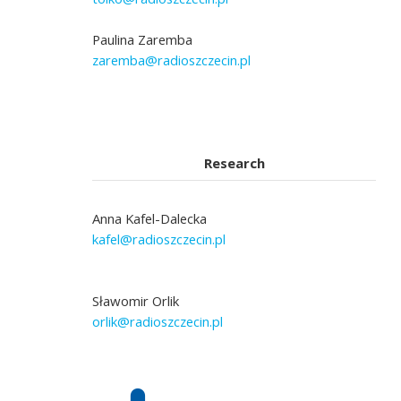
Paulina Zaremba
zaremba@radioszczecin.pl
Research
Anna Kafel-Dalecka
kafel@radioszczecin.pl
Sławomir Orlik
orlik@radioszczecin.pl