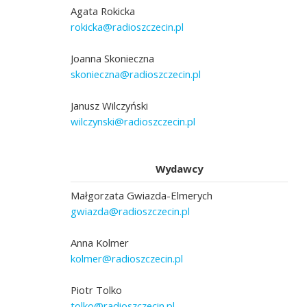
Agata Rokicka
rokicka@radioszczecin.pl
Joanna Skonieczna
skonieczna@radioszczecin.pl
Janusz Wilczyński
wilczynski@radioszczecin.pl
Wydawcy
Małgorzata Gwiazda-Elmerych
gwiazda@radioszczecin.pl
Anna Kolmer
kolmer@radioszczecin.pl
Piotr Tolko
tolko@radioszczecin.pl