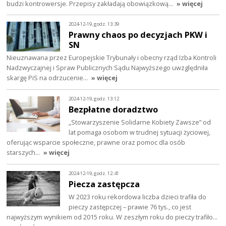
budzi kontrowersje. Przepisy zakładają obowiązkową…
» więcej
2024-12-19, godz. 13:39
Prawny chaos po decyzjach PKW i
SN
Nieuznawana przez Europejskie Trybunały i obecny rząd Izba Kontroli
Nadzwyczajnej i Spraw Publicznych Sądu Najwyższego uwzględniła
skargę PiS na odrzucenie…
» więcej
2024-12-19, godz. 13:12
Bezpłatne doradztwo
„Stowarzyszenie Solidarne Kobiety Zawsze” od
lat pomaga osobom w trudnej sytuacji życiowej,
oferując wsparcie społeczne, prawne oraz pomoc dla osób
starszych…
» więcej
2024-12-19, godz. 12:41
Piecza zastępcza
W 2023 roku rekordowa liczba dzieci trafiła do
pieczy zastępczej – prawie 76 tys., co jest
najwyższym wynikiem od 2015 roku. W zeszłym roku do pieczy trafiło…