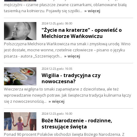
mężczyźni – czarne płaszcze zwane czamarkami, oblamowane białą
tasiemką na kołnierzu. Pojawiły się szpilki…
» więcej
2024-12-25, godz. 06:00
"Życie na kraterze" - opowieść o
Melchiorze Wańkowiczu
Polszczyzna Melchiora Wańkowicza ma smak i zmysłową urodę. Wino
jest dostałe, mocne wonne, rzetelnie człowiecze – pisano o języku
pisarza - autora „Szczenięcych…
» więcej
2024-12-23, godz. 16:05
Wigilia - tradycyjna czy
nowoczesna?
Wieczerza wigilijna to smaki zapamiętane z dzieciństwa, ale też
wprowadzanie nowych potraw. Jak świąteczna tradycja kulinarna łączy
się z nowoczesnością…
» więcej
2024-12-23, godz. 16:00
Boże Narodzenie - rodzinne,
stresujące święta
Ponad 90 procent Polaków obchodzi święta Bożego Narodzenia. Z