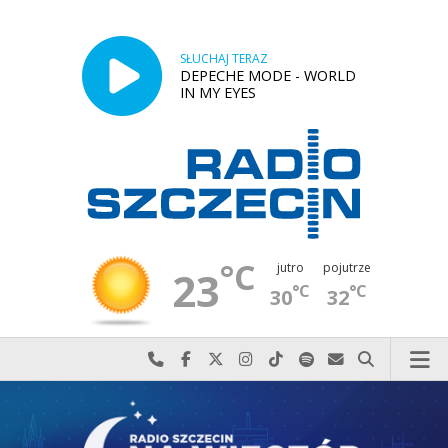
SŁUCHAJ TERAZ
DEPECHE MODE - WORLD
IN MY EYES
°C
jutro
pojutrze
23
°C
°C
30
32
Najlepiej po prostu do nas zadzwoń
Odwiedź nas na Facebook-u
Odwiedź nas na X
Odwiedź nas na Instagram-ie
Odwiedź nas na TikTok-u
Szukaj nas na Spotify
Wyślij do nas w
Szukaj