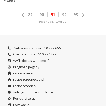
» więcej
89
90
91
92
93
6662 na 667 stronach
Zadzwoń do studia: 510 777 666
Czujny non stop: 510 777 222
Wyślij do nas wiadomość
Prognoza pogody
radioszczecin.pl
radioszczecinextra.pl
radioszczecin.tv
Biuletyn Informacji Publicznej
Posłuchaj teraz
Logowanie