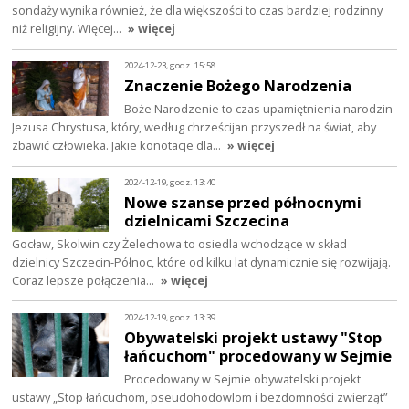
sondaży wynika również, że dla większości to czas bardziej rodzinny
niż religijny. Więcej…
» więcej
2024-12-23, godz. 15:58
Znaczenie Bożego Narodzenia
Boże Narodzenie to czas upamiętnienia narodzin
Jezusa Chrystusa, który, według chrześcijan przyszedł na świat, aby
zbawić człowieka. Jakie konotacje dla…
» więcej
2024-12-19, godz. 13:40
Nowe szanse przed północnymi
dzielnicami Szczecina
Gocław, Skolwin czy Żelechowa to osiedla wchodzące w skład
dzielnicy Szczecin-Północ, które od kilku lat dynamicznie się rozwijają.
Coraz lepsze połączenia…
» więcej
2024-12-19, godz. 13:39
Obywatelski projekt ustawy "Stop
łańcuchom" procedowany w Sejmie
Procedowany w Sejmie obywatelski projekt
ustawy „Stop łańcuchom, pseudohodowlom i bezdomności zwierząt”