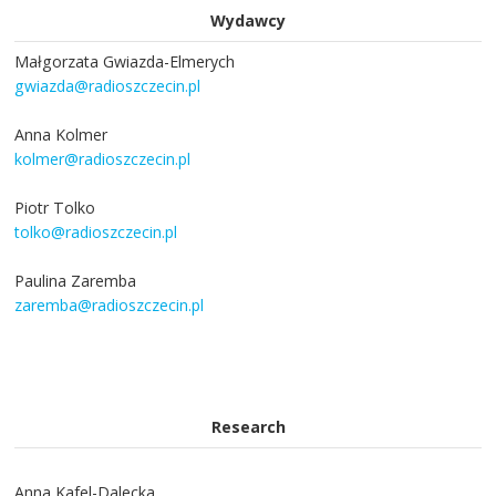
Wydawcy
Małgorzata Gwiazda-Elmerych
gwiazda@radioszczecin.pl
Anna Kolmer
kolmer@radioszczecin.pl
Piotr Tolko
tolko@radioszczecin.pl
Paulina Zaremba
zaremba@radioszczecin.pl
Research
Anna Kafel-Dalecka