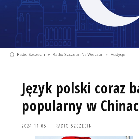
Radio Szczecin
»
Radio Szczecin Na Wieczór
»
Audycje
Język polski coraz b
popularny w China
2024-11-05
RADIO SZCZECIN