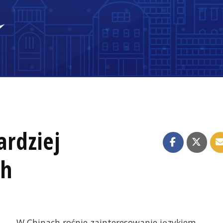
ardziej
ch
W Chinach rośnie zainteresowanie językiem