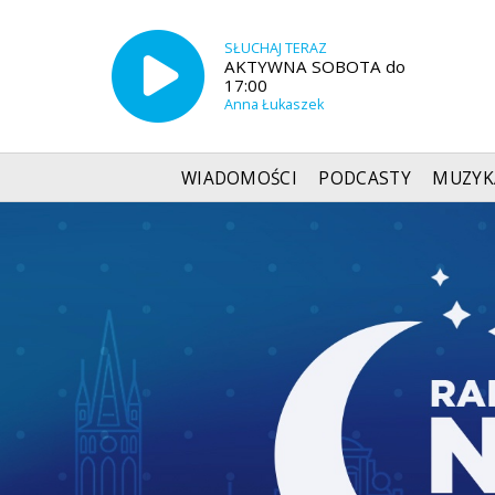
SŁUCHAJ TERAZ
AKTYWNA SOBOTA do
17:00
Anna Łukaszek
WIADOMOŚCI
PODCASTY
MUZYK