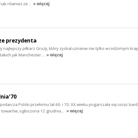
dnak również ze…
» więcej
ze prezydenta
ły najlepszy piłkarz Gruzji, który zyskał uznanie nie tylko w rodzimym kraju
 takich jak Manchester…
» więcej
dnia'70
odarcza Polski przełomu lat 60. i 70. XX wieku pogarszała się coraz bardz
n towarów, ogłoszona 12 grudnia…
» więcej