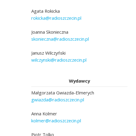
Agata Rokicka
rokicka@radioszczecin.pl
Joanna Skonieczna
skonieczna@radioszczecin.pl
Janusz Wilczyński
wilczynski@radioszczecin.pl
Wydawcy
Małgorzata Gwiazda-Elmerych
gwiazda@radioszczecin.pl
Anna Kolmer
kolmer@radioszczecin.pl
Piotr Tolko