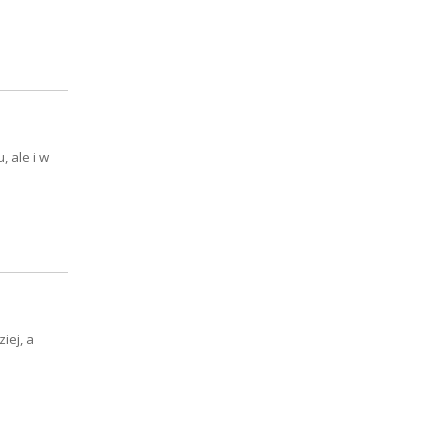
, ale i w
iej, a