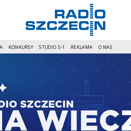
A
KONKURSY
STUDIO S-1
REKLAMA
O NAS