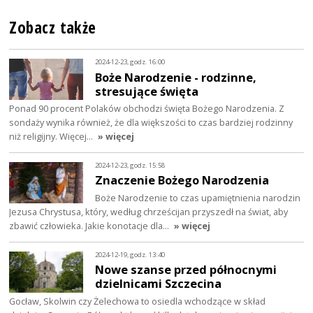
Zobacz także
2024-12-23, godz. 16:00
Boże Narodzenie - rodzinne,
stresujące święta
Ponad 90 procent Polaków obchodzi święta Bożego Narodzenia. Z
sondaży wynika również, że dla większości to czas bardziej rodzinny
niż religijny. Więcej…
» więcej
2024-12-23, godz. 15:58
Znaczenie Bożego Narodzenia
Boże Narodzenie to czas upamiętnienia narodzin
Jezusa Chrystusa, który, według chrześcijan przyszedł na świat, aby
zbawić człowieka. Jakie konotacje dla…
» więcej
2024-12-19, godz. 13:40
Nowe szanse przed północnymi
dzielnicami Szczecina
Gocław, Skolwin czy Żelechowa to osiedla wchodzące w skład