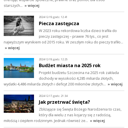
starszych…
» więcej
2024-12-19, godz. 12:41
Piecza zastępcza
W 2023 roku rekordowa liczba dzieci trafiła do
pieczy zastępczej – prawie 76 tys., co jest
najwyższym wynikiem od 2015 roku. W zeszłym roku do pieczy trafiło…
» więcej
2024-12-19, godz. 12:25
Budżet miasta na 2025 rok
Projekt budżetu Szczecina na 2025 rok zakłada
dochody w wysokości 4,285 miliarda złotych,
wydatki 4,486 miliarda złotych i deficyt 200 milionów złotych…
» więcej
2024-12-17, godz. 21:34
Jak przetrwać święta?
Zbliżające się Święta Bożego Narodzenia to czas,
który dla wielu z nas kojarzy się z radością,
miłością i ciepłem rodzinnym. Jednak również ze…
» więcej