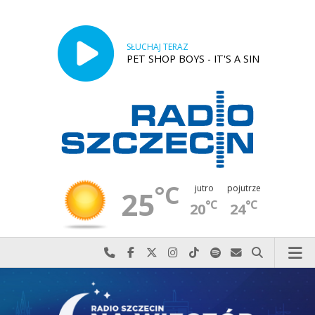
SŁUCHAJ TERAZ
PET SHOP BOYS - IT'S A SIN
°C
jutro
pojutrze
25
°C
°C
20
24
Najlepiej po prostu do nas zadzwoń
Odwiedź nas na Facebook-u
Odwiedź nas na X
Odwiedź nas na Instagram-ie
Odwiedź nas na TikTok-u
Szukaj nas na Spotify
Wyślij do nas w
Szukaj