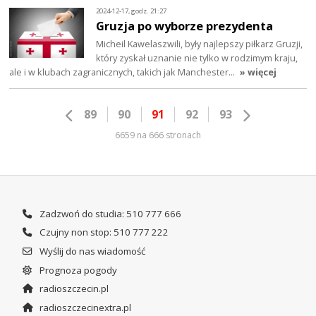
2024-12-17, godz. 21:27
Gruzja po wyborze prezydenta
Micheil Kawelaszwili, były najlepszy piłkarz Gruzji,
który zyskał uznanie nie tylko w rodzimym kraju,
ale i w klubach zagranicznych, takich jak Manchester…
» więcej
89
90
91
92
93
6659 na 666 stronach
Zadzwoń do studia: 510 777 666
Czujny non stop: 510 777 222
Wyślij do nas wiadomość
Prognoza pogody
radioszczecin.pl
radioszczecinextra.pl