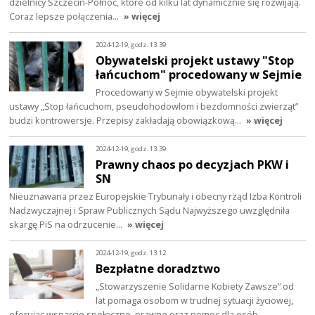
dzielnicy Szczecin-Północ, które od kilku lat dynamicznie się rozwijają.
Coraz lepsze połączenia…
» więcej
2024-12-19, godz. 13:39
Obywatelski projekt ustawy "Stop
łańcuchom" procedowany w Sejmie
Procedowany w Sejmie obywatelski projekt
ustawy „Stop łańcuchom, pseudohodowlom i bezdomności zwierząt”
budzi kontrowersje. Przepisy zakładają obowiązkową…
» więcej
2024-12-19, godz. 13:39
Prawny chaos po decyzjach PKW i
SN
Nieuznawana przez Europejskie Trybunały i obecny rząd Izba Kontroli
Nadzwyczajnej i Spraw Publicznych Sądu Najwyższego uwzględniła
skargę PiS na odrzucenie…
» więcej
2024-12-19, godz. 13:12
Bezpłatne doradztwo
„Stowarzyszenie Solidarne Kobiety Zawsze” od
lat pomaga osobom w trudnej sytuacji życiowej,
oferując wsparcie społeczne, prawne oraz pomoc dla osób