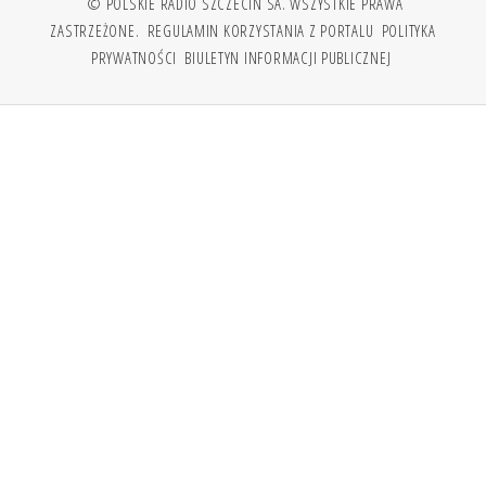
© POLSKIE RADIO SZCZECIN SA. WSZYSTKIE PRAWA
ZASTRZEŻONE.
REGULAMIN KORZYSTANIA Z PORTALU
POLITYKA
PRYWATNOŚCI
BIULETYN INFORMACJI PUBLICZNEJ