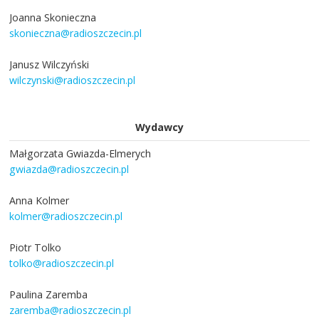
Joanna Skonieczna
skonieczna@radioszczecin.pl
Janusz Wilczyński
wilczynski@radioszczecin.pl
Wydawcy
Małgorzata Gwiazda-Elmerych
gwiazda@radioszczecin.pl
Anna Kolmer
kolmer@radioszczecin.pl
Piotr Tolko
tolko@radioszczecin.pl
Paulina Zaremba
zaremba@radioszczecin.pl