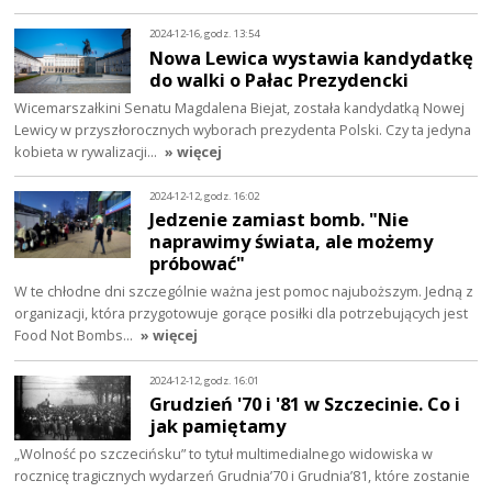
2024-12-16, godz. 13:54
Nowa Lewica wystawia kandydatkę
do walki o Pałac Prezydencki
Wicemarszałkini Senatu Magdalena Biejat, została kandydatką Nowej
Lewicy w przyszłorocznych wyborach prezydenta Polski. Czy ta jedyna
kobieta w rywalizacji…
» więcej
2024-12-12, godz. 16:02
Jedzenie zamiast bomb. "Nie
naprawimy świata, ale możemy
próbować"
W te chłodne dni szczególnie ważna jest pomoc najuboższym. Jedną z
organizacji, która przygotowuje gorące posiłki dla potrzebujących jest
Food Not Bombs…
» więcej
2024-12-12, godz. 16:01
Grudzień '70 i '81 w Szczecinie. Co i
jak pamiętamy
„Wolność po szczecińsku” to tytuł multimedialnego widowiska w
rocznicę tragicznych wydarzeń Grudnia’70 i Grudnia’81, które zostanie