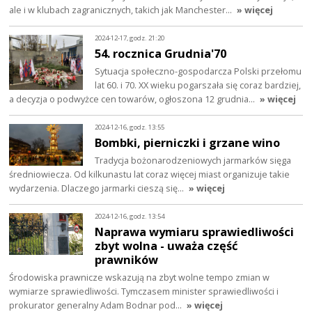
ale i w klubach zagranicznych, takich jak Manchester…
» więcej
2024-12-17, godz. 21:20
54. rocznica Grudnia'70
Sytuacja społeczno-gospodarcza Polski przełomu
lat 60. i 70. XX wieku pogarszała się coraz bardziej,
a decyzja o podwyżce cen towarów, ogłoszona 12 grudnia…
» więcej
2024-12-16, godz. 13:55
Bombki, pierniczki i grzane wino
Tradycja bożonarodzeniowych jarmarków sięga
średniowiecza. Od kilkunastu lat coraz więcej miast organizuje takie
wydarzenia. Dlaczego jarmarki cieszą się…
» więcej
2024-12-16, godz. 13:54
Naprawa wymiaru sprawiedliwości
zbyt wolna - uważa część
prawników
Środowiska prawnicze wskazują na zbyt wolne tempo zmian w
wymiarze sprawiedliwości. Tymczasem minister sprawiedliwości i
prokurator generalny Adam Bodnar pod…
» więcej