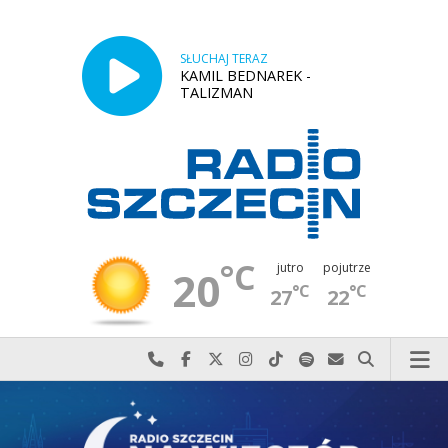
SŁUCHAJ TERAZ
KAMIL BEDNAREK -
TALIZMAN
°C
jutro
pojutrze
20
°C
°C
27
22
Najlepiej po prostu do nas zadzwoń
Odwiedź nas na Facebook-u
Odwiedź nas na X
Odwiedź nas na Instagram-ie
Odwiedź nas na TikTok-u
Szukaj nas na Spotify
Wyślij do nas w
Szukaj