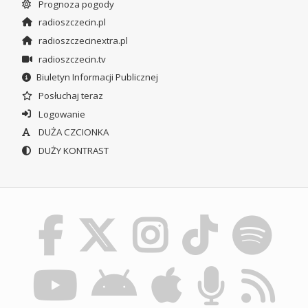
Prognoza pogody
radioszczecin.pl
radioszczecinextra.pl
radioszczecin.tv
Biuletyn Informacji Publicznej
Posłuchaj teraz
Logowanie
DUŻA CZCIONKA
DUŻY KONTRAST