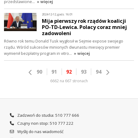
przedstawione…
» więcej
2024-12-12, godz. 16:01
Mija pierwszy rok rządów koalicji
PO-TD-Lewica. Polacy coraz mniej
zadowoleni
Równo rok temu Donald Tusk wygłosił w Sejmie expose swojego
rządu. Wśród sukcesów minionych dwunastu miesięcy premier
wymienił bezpłatny program in vitro…
» więcej
90
91
92
93
94
6662 na 667 stronach
Zadzwoń do studia: 510 777 666
Czujny non stop: 510 777 222
Wyślij do nas wiadomość