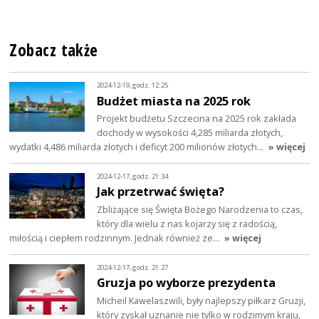
Zobacz także
2024-12-19, godz. 12:25
Budżet miasta na 2025 rok
Projekt budżetu Szczecina na 2025 rok zakłada
dochody w wysokości 4,285 miliarda złotych,
wydatki 4,486 miliarda złotych i deficyt 200 milionów złotych…
» więcej
2024-12-17, godz. 21:34
Jak przetrwać święta?
Zbliżające się Święta Bożego Narodzenia to czas,
który dla wielu z nas kojarzy się z radością,
miłością i ciepłem rodzinnym. Jednak również ze…
» więcej
2024-12-17, godz. 21:27
Gruzja po wyborze prezydenta
Micheil Kawelaszwili, były najlepszy piłkarz Gruzji,
który zyskał uznanie nie tylko w rodzimym kraju,