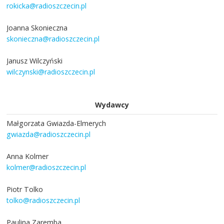
rokicka@radioszczecin.pl
Joanna Skonieczna
skonieczna@radioszczecin.pl
Janusz Wilczyński
wilczynski@radioszczecin.pl
Wydawcy
Małgorzata Gwiazda-Elmerych
gwiazda@radioszczecin.pl
Anna Kolmer
kolmer@radioszczecin.pl
Piotr Tolko
tolko@radioszczecin.pl
Paulina Zaremba