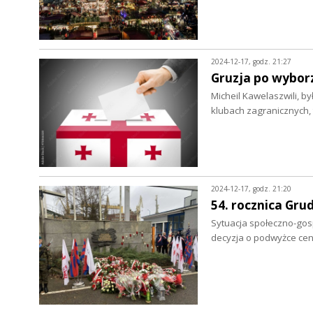
2024-12-17, godz. 21:27
Gruzja po wybor
Micheil Kawelaszwili, by
klubach zagranicznych,
2024-12-17, godz. 21:20
54. rocznica Gru
Sytuacja społeczno-gosp
decyzja o podwyżce ce