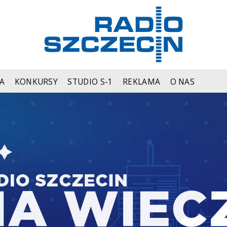
A
KONKURSY
STUDIO S-1
REKLAMA
O NAS