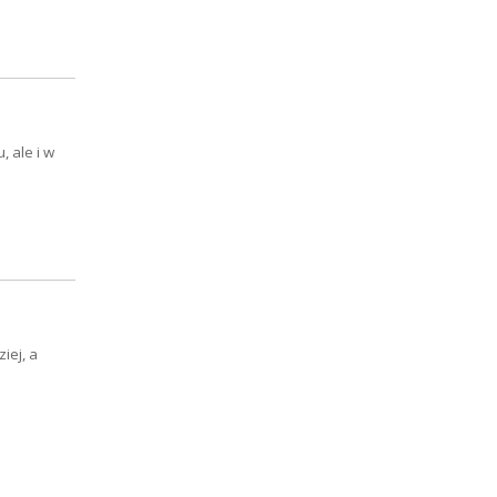
, ale i w
iej, a