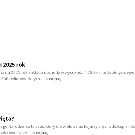
a 2025 rok
na na 2025 rok zakłada dochody w wysokości 4,285 miliarda złotych, wyd
cyt 200 milionów złotych…
» więcej
więta?
żego Narodzenia to czas, który dla wielu z nas kojarzy się z radością, miłośc
dnak również ze…
» więcej