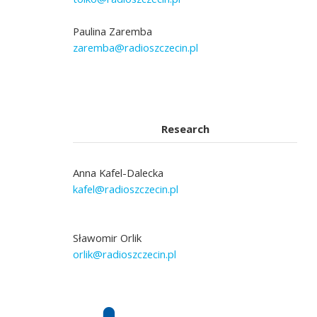
Paulina Zaremba
zaremba@radioszczecin.pl
Research
Anna Kafel-Dalecka
kafel@radioszczecin.pl
Sławomir Orlik
orlik@radioszczecin.pl