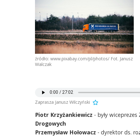
źródło: www.pixabay.com/pl/photos/ Fot. Janusz
Walczak
Zaprasza Janusz Wilczyński
Piotr Krzyżankiewicz
- były wicepreze
Drogowych
Przemysław Hołowacz
- dyrektor ds. r