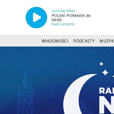
SŁUCHAJ TERAZ
POLSKI PORANEK do
06:00
Radio Szczecin
WIADOMOŚCI
PODCASTY
MUZYK