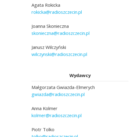
Agata Rokicka
rokicka@radioszczecin.pl
Joanna Skonieczna
skonieczna@radioszczecin.pl
Janusz Wilczyński
wilczynski@radioszczecin.pl
Wydawcy
Małgorzata Gwiazda-Elmerych
gwiazda@radioszczecin.pl
Anna Kolmer
kolmer@radioszczecin.pl
Piotr Tolko
tolko@radioszczecin.pl