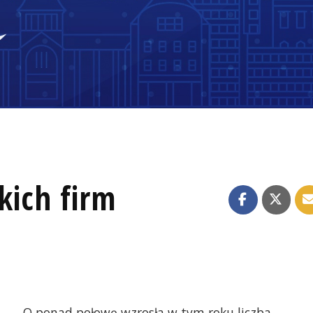
kich firm
O ponad połowę wzrosła w tym roku liczba