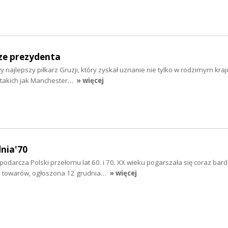
ze prezydenta
ły najlepszy piłkarz Gruzji, który zyskał uznanie nie tylko w rodzimym kraju
 takich jak Manchester…
» więcej
dnia'70
odarcza Polski przełomu lat 60. i 70. XX wieku pogarszała się coraz bardz
n towarów, ogłoszona 12 grudnia…
» więcej