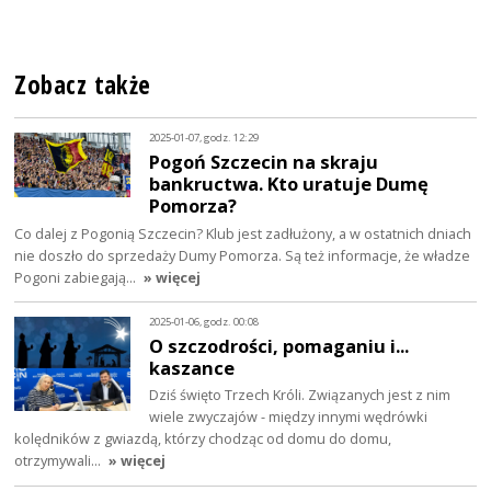
Zobacz także
2025-01-07, godz. 12:29
Pogoń Szczecin na skraju
bankructwa. Kto uratuje Dumę
Pomorza?
Co dalej z Pogonią Szczecin? Klub jest zadłużony, a w ostatnich dniach
nie doszło do sprzedaży Dumy Pomorza. Są też informacje, że władze
Pogoni zabiegają…
» więcej
2025-01-06, godz. 00:08
O szczodrości, pomaganiu i...
kaszance
Dziś święto Trzech Króli. Związanych jest z nim
wiele zwyczajów - między innymi wędrówki
kolędników z gwiazdą, którzy chodząc od domu do domu,
otrzymywali…
» więcej