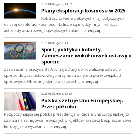
2025-01-02, godz. 13:52
Plany eksploracji kosmosu w 2025
Rok 2025 to wiele ciekawych misji dotyczących
dalszej eksploracji kosmosu. Na liście są między innymi Księżyc,
asteroidy oraz rozwój największych rakiet…
» więcej
2025-01-02, godz. 13:51
Sport, polityka i kobiety.
Zamieszanie wokół noweli ustawy o
sporcie
Zastrzeżenia prezydenta Andrzeja Dudy do nowelizacji ustawy o
sporcie dotyczą ustawowego przymusu parytetu płci w związkach
sportowych. Obecnie jedynie w czterech…
» więcej
2025-01-02, godz. 13:50
Polska szefuje Unii Europejskiej.
Przez pół roku
Rozpoczynająca się polska prezydencja w Radzie Unii Europejskiej to
szansa na zainicjowanie ważnych projektów na rzecz bezpieczeństwa
Europy. Jakie wyzwania…
» więcej