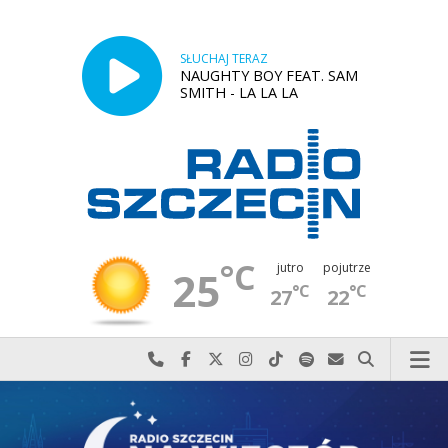
SŁUCHAJ TERAZ
NAUGHTY BOY FEAT. SAM
SMITH - LA LA LA
°C
jutro
pojutrze
25
°C
°C
27
22
Najlepiej po prostu do nas zadzwoń
Odwiedź nas na Facebook-u
Odwiedź nas na X
Odwiedź nas na Instagram-ie
Odwiedź nas na TikTok-u
Szukaj nas na Spotify
Wyślij do nas w
Szukaj