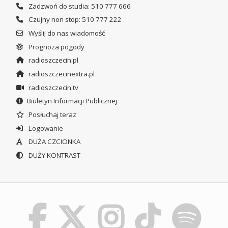
Zadzwoń do studia: 510 777 666
Czujny non stop: 510 777 222
Wyślij do nas wiadomość
Prognoza pogody
radioszczecin.pl
radioszczecinextra.pl
radioszczecin.tv
Biuletyn Informacji Publicznej
Posłuchaj teraz
Logowanie
DUŻA CZCIONKA
DUŻY KONTRAST