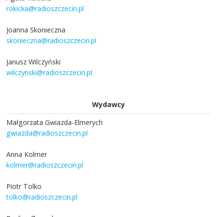
rokicka@radioszczecin.pl
Joanna Skonieczna
skonieczna@radioszczecin.pl
Janusz Wilczyński
wilczynski@radioszczecin.pl
Wydawcy
Małgorzata Gwiazda-Elmerych
gwiazda@radioszczecin.pl
Anna Kolmer
kolmer@radioszczecin.pl
Piotr Tolko
tolko@radioszczecin.pl