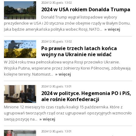
2024-12-30, godz. 13:02
2024 w USA rokiem Donalda Trumpa
Donald Trump wygrał listopadowe wybory
prezydenckie w USA i 20 stycznia znów obejmie rządy w Białym Domu.
Jaka będzie amerykańska polityka wobec Rosji, NATO…
» więcej
2024-12-30, godz. 13:02
Po prawie trzech latach końca
wojny na Ukrainie nie widać
W 2024 roku trwa pełnoskalowa wojna Rosji przeciwko Ukrainie.
Wojska Putina, wspierane przez żołnierzy Korei Północnej, zdobywają
kolejne tereny. Natomiast…
» więcej
2024-12-30, godz. 13:01
2024 w polityce. Hegemonia PO i PiS,
ale rośnie Konfederacji
Minione 12 miesięcy to czas rządu koalicji 15 października. Które z
ugrupowań tworzących rząd oraz ugrupowań opozycyjnych wzmocniło
swoją pozycję na…
» więcej
2024-12-30, godz. 13:01