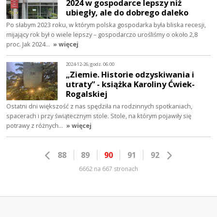
2024 w gospodarce lepszy niż
ubiegły, ale do dobrego daleko
Po słabym 2023 roku, w którym polska gospodarka była bliska recesji,
mijający rok był o wiele lepszy – gospodarczo urośliśmy o około 2,8
proc. Jak 2024…
» więcej
2024-12-26, godz. 06:00
„Ziemie. Historie odzyskiwania i
utraty” - książka Karoliny Ćwiek-
Rogalskiej
Ostatni dni większość z nas spędziła na rodzinnych spotkaniach,
spacerach i przy świątecznym stole. Stole, na którym pojawiły się
potrawy z różnych…
» więcej
88
89
90
91
92
6662 na 667 stronach