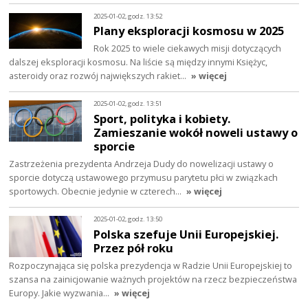
2025-01-02, godz. 13:52
Plany eksploracji kosmosu w 2025
Rok 2025 to wiele ciekawych misji dotyczących
dalszej eksploracji kosmosu. Na liście są między innymi Księżyc,
asteroidy oraz rozwój największych rakiet…
» więcej
2025-01-02, godz. 13:51
Sport, polityka i kobiety.
Zamieszanie wokół noweli ustawy o
sporcie
Zastrzeżenia prezydenta Andrzeja Dudy do nowelizacji ustawy o
sporcie dotyczą ustawowego przymusu parytetu płci w związkach
sportowych. Obecnie jedynie w czterech…
» więcej
2025-01-02, godz. 13:50
Polska szefuje Unii Europejskiej.
Przez pół roku
Rozpoczynająca się polska prezydencja w Radzie Unii Europejskiej to
szansa na zainicjowanie ważnych projektów na rzecz bezpieczeństwa
Europy. Jakie wyzwania…
» więcej