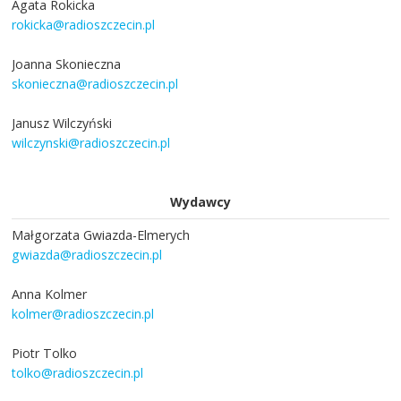
Agata Rokicka
rokicka@radioszczecin.pl
Joanna Skonieczna
skonieczna@radioszczecin.pl
Janusz Wilczyński
wilczynski@radioszczecin.pl
Wydawcy
Małgorzata Gwiazda-Elmerych
gwiazda@radioszczecin.pl
Anna Kolmer
kolmer@radioszczecin.pl
Piotr Tolko
tolko@radioszczecin.pl