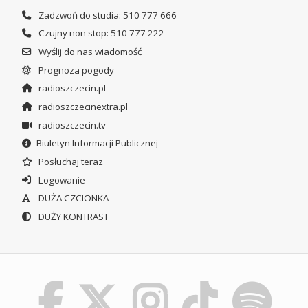
Zadzwoń do studia: 510 777 666
Czujny non stop: 510 777 222
Wyślij do nas wiadomość
Prognoza pogody
radioszczecin.pl
radioszczecinextra.pl
radioszczecin.tv
Biuletyn Informacji Publicznej
Posłuchaj teraz
Logowanie
DUŻA CZCIONKA
DUŻY KONTRAST