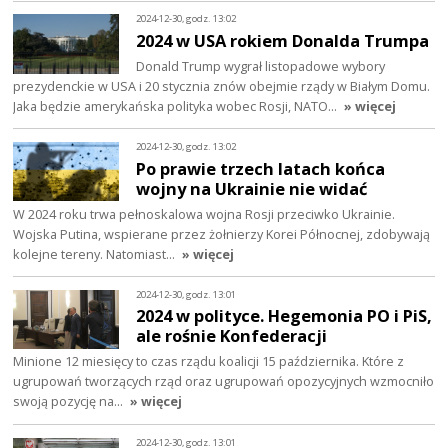
2024-12-30, godz. 13:02
2024 w USA rokiem Donalda Trumpa
Donald Trump wygrał listopadowe wybory
prezydenckie w USA i 20 stycznia znów obejmie rządy w Białym Domu.
Jaka będzie amerykańska polityka wobec Rosji, NATO…
» więcej
2024-12-30, godz. 13:02
Po prawie trzech latach końca
wojny na Ukrainie nie widać
W 2024 roku trwa pełnoskalowa wojna Rosji przeciwko Ukrainie.
Wojska Putina, wspierane przez żołnierzy Korei Północnej, zdobywają
kolejne tereny. Natomiast…
» więcej
2024-12-30, godz. 13:01
2024 w polityce. Hegemonia PO i PiS,
ale rośnie Konfederacji
Minione 12 miesięcy to czas rządu koalicji 15 października. Które z
ugrupowań tworzących rząd oraz ugrupowań opozycyjnych wzmocniło
swoją pozycję na…
» więcej
2024-12-30, godz. 13:01