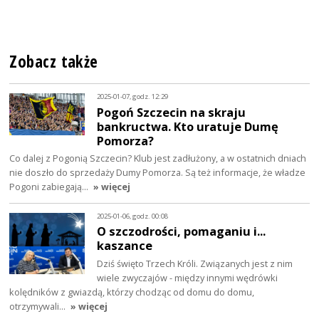
Zobacz także
2025-01-07, godz. 12:29
Pogoń Szczecin na skraju
bankructwa. Kto uratuje Dumę
Pomorza?
Co dalej z Pogonią Szczecin? Klub jest zadłużony, a w ostatnich dniach
nie doszło do sprzedaży Dumy Pomorza. Są też informacje, że władze
Pogoni zabiegają…
» więcej
2025-01-06, godz. 00:08
O szczodrości, pomaganiu i...
kaszance
Dziś święto Trzech Króli. Związanych jest z nim
wiele zwyczajów - między innymi wędrówki
kolędników z gwiazdą, którzy chodząc od domu do domu,
otrzymywali…
» więcej