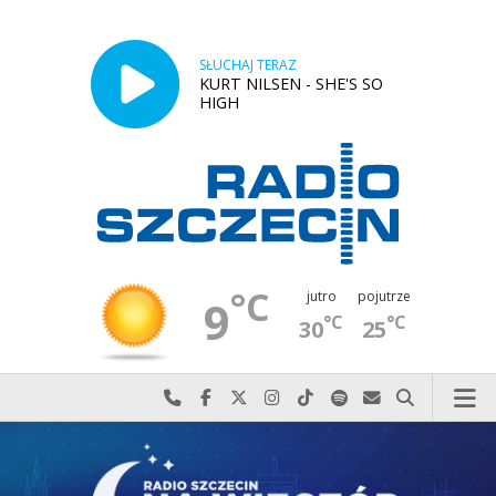
SŁUCHAJ TERAZ
KURT NILSEN - SHE'S SO
HIGH
°C
jutro
pojutrze
9
°C
°C
30
25
Najlepiej po prostu do nas zadzwoń
Odwiedź nas na Facebook-u
Odwiedź nas na X
Odwiedź nas na Instagram-ie
Odwiedź nas na TikTok-u
Szukaj nas na Spotify
Wyślij do nas w
Szukaj