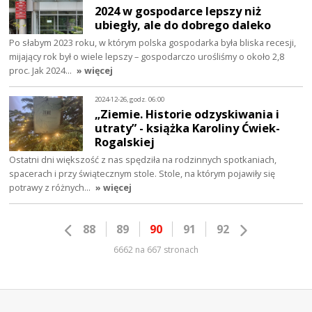
2024 w gospodarce lepszy niż
ubiegły, ale do dobrego daleko
Po słabym 2023 roku, w którym polska gospodarka była bliska recesji,
mijający rok był o wiele lepszy – gospodarczo urośliśmy o około 2,8
proc. Jak 2024…
» więcej
2024-12-26, godz. 06:00
„Ziemie. Historie odzyskiwania i
utraty” - książka Karoliny Ćwiek-
Rogalskiej
Ostatni dni większość z nas spędziła na rodzinnych spotkaniach,
spacerach i przy świątecznym stole. Stole, na którym pojawiły się
potrawy z różnych…
» więcej
88
89
90
91
92
6662 na 667 stronach