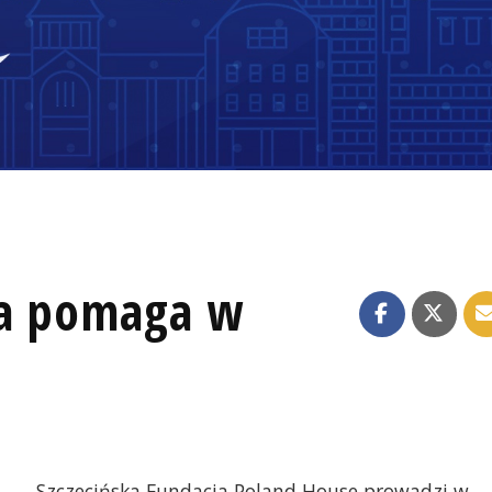
ja pomaga w
Szczecińska Fundacja Poland House prowadzi w