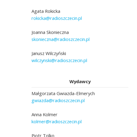
Agata Rokicka
rokicka@radioszczecin.pl
Joanna Skonieczna
skonieczna@radioszczecin.pl
Janusz Wilczyński
wilczynski@radioszczecin.pl
Wydawcy
Małgorzata Gwiazda-Elmerych
gwiazda@radioszczecin.pl
Anna Kolmer
kolmer@radioszczecin.pl
Piotr Tolko