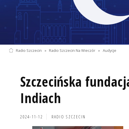
Radio Szczecin
»
Radio Szczecin Na Wieczór
»
Audycje
Szczecińska fundac
Indiach
2024-11-12
RADIO SZCZECIN