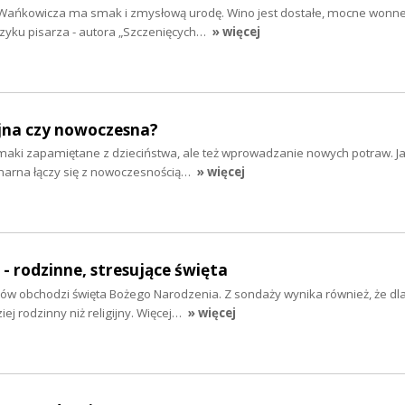
Wańkowicza ma smak i zmysłową urodę. Wino jest dostałe, mocne wonne,
ęzyku pisarza - autora „Szczenięcych…
» więcej
yjna czy nowoczesna?
smaki zapamiętane z dzieciństwa, ale też wprowadzanie nowych potraw. J
inarna łączy się z nowoczesnością…
» więcej
- rodzinne, stresujące święta
ów obchodzi święta Bożego Narodzenia. Z sondaży wynika również, że dl
iej rodzinny niż religijny. Więcej…
» więcej