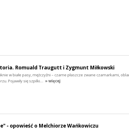
toria. Romuald Traugutt i Zygmunt Miłkowski
suknie w białe pasy, mężczyźni – czarne płaszcze zwane czamarkami, o
rzu. Pojawiły się szpilki…
» więcej
ze" - opowieść o Melchiorze Wańkowiczu