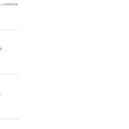
 rzetelnie
ak
a