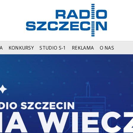
A
KONKURSY
STUDIO S-1
REKLAMA
O NAS