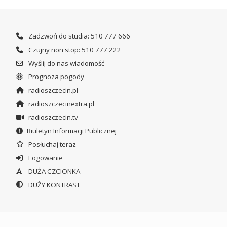
Zadzwoń do studia: 510 777 666
Czujny non stop: 510 777 222
Wyślij do nas wiadomość
Prognoza pogody
radioszczecin.pl
radioszczecinextra.pl
radioszczecin.tv
Biuletyn Informacji Publicznej
Posłuchaj teraz
Logowanie
DUŻA CZCIONKA
DUŻY KONTRAST