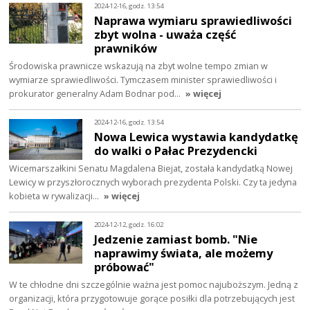
2024-12-16, godz. 13:54
Naprawa wymiaru sprawiedliwości
zbyt wolna - uważa część
prawników
Środowiska prawnicze wskazują na zbyt wolne tempo zmian w
wymiarze sprawiedliwości. Tymczasem minister sprawiedliwości i
prokurator generalny Adam Bodnar pod…
» więcej
2024-12-16, godz. 13:54
Nowa Lewica wystawia kandydatkę
do walki o Pałac Prezydencki
Wicemarszałkini Senatu Magdalena Biejat, została kandydatką Nowej
Lewicy w przyszłorocznych wyborach prezydenta Polski. Czy ta jedyna
kobieta w rywalizacji…
» więcej
2024-12-12, godz. 16:02
Jedzenie zamiast bomb. "Nie
naprawimy świata, ale możemy
próbować"
W te chłodne dni szczególnie ważna jest pomoc najuboższym. Jedną z
organizacji, która przygotowuje gorące posiłki dla potrzebujących jest