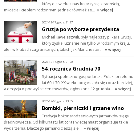
który dla wielu z nas kojarzy się z radością,
miłością i ciepłem rodzinnym. Jednak również ze…
» więcej
2024-12-17, godz. 21:27
Gruzja po wyborze prezydenta
Micheil Kawelaszwili, były najlepszy piłkarz Gruzji,
który zyskał uznanie nie tylko w rodzimym kraju,
ale i w klubach zagranicznych, takich jak Manchester…
» więcej
2024-12-17, godz. 21:20
54. rocznica Grudnia'70
Sytuacja społeczno-gospodarcza Polski przełomu
lat 60. i 70. XX wieku pogarszała się coraz bardziej,
a decyzja o podwyżce cen towarów, ogłoszona 12 grudnia…
» więcej
2024-12-16, godz. 13:55
Bombki, pierniczki i grzane wino
Tradycja bożonarodzeniowych jarmarków sięga
średniowiecza. Od kilkunastu lat coraz więcej miast organizuje takie
wydarzenia. Dlaczego jarmarki cieszą się…
» więcej