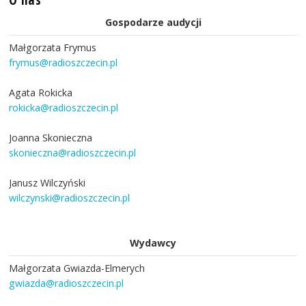
Gospodarze audycji
Małgorzata Frymus
frymus@radioszczecin.pl
Agata Rokicka
rokicka@radioszczecin.pl
Joanna Skonieczna
skonieczna@radioszczecin.pl
Janusz Wilczyński
wilczynski@radioszczecin.pl
Wydawcy
Małgorzata Gwiazda-Elmerych
gwiazda@radioszczecin.pl