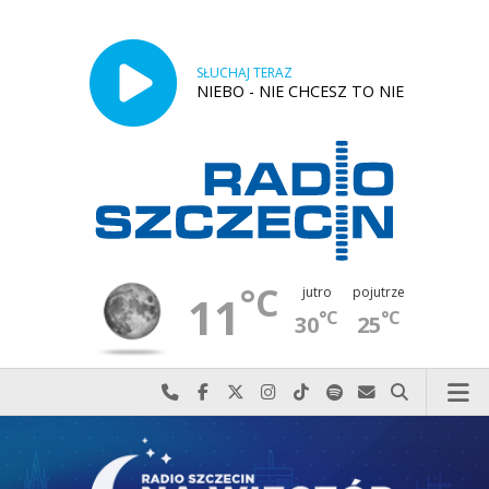
SŁUCHAJ TERAZ
NIEBO - NIE CHCESZ TO NIE
°C
jutro
pojutrze
11
°C
°C
30
25
Najlepiej po prostu do nas zadzwoń
Odwiedź nas na Facebook-u
Odwiedź nas na X
Odwiedź nas na Instagram-ie
Odwiedź nas na TikTok-u
Szukaj nas na Spotify
Wyślij do nas w
Szukaj