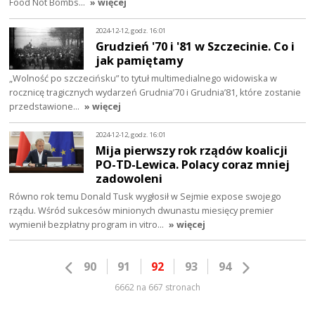
Food Not Bombs…
» więcej
2024-12-12, godz. 16:01
Grudzień '70 i '81 w Szczecinie. Co i
jak pamiętamy
„Wolność po szczecińsku” to tytuł multimedialnego widowiska w
rocznicę tragicznych wydarzeń Grudnia’70 i Grudnia’81, które zostanie
przedstawione…
» więcej
2024-12-12, godz. 16:01
Mija pierwszy rok rządów koalicji
PO-TD-Lewica. Polacy coraz mniej
zadowoleni
Równo rok temu Donald Tusk wygłosił w Sejmie expose swojego
rządu. Wśród sukcesów minionych dwunastu miesięcy premier
wymienił bezpłatny program in vitro…
» więcej
90
91
92
93
94
6662 na 667 stronach