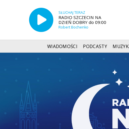
SŁUCHAJ TERAZ
RADIO SZCZECIN NA
DZIEŃ DOBRY do 09:00
Robert Bochenko
WIADOMOŚCI
PODCASTY
MUZYK