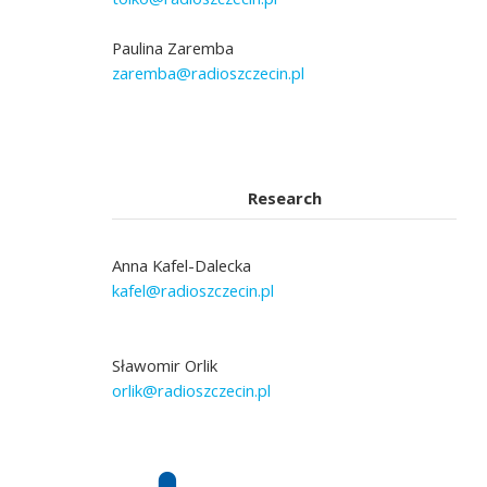
Paulina Zaremba
zaremba@radioszczecin.pl
Research
Anna Kafel-Dalecka
kafel@radioszczecin.pl
Sławomir Orlik
orlik@radioszczecin.pl