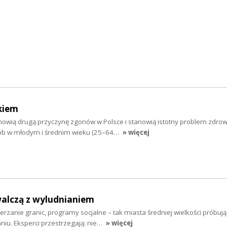
kiem
nowią drugą przyczynę zgonów w Polsce i stanowią istotny problem zdro
ób w młodym i średnim wieku (25–64…
» więcej
walczą z wyludnianiem
rzanie granic, programy socjalne – tak miasta średniej wielkości próbują
niu. Eksperci przestrzegają: nie…
» więcej