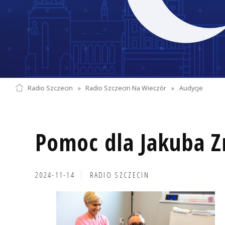
Radio Szczecin
»
Radio Szczecin Na Wieczór
»
Audycje
Pomoc dla Jakuba Z
2024-11-14
RADIO SZCZECIN