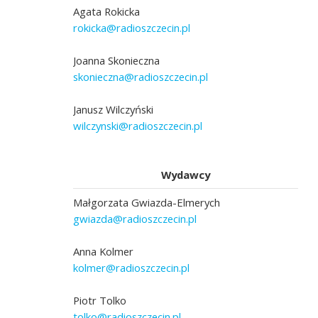
Agata Rokicka
rokicka@radioszczecin.pl
Joanna Skonieczna
skonieczna@radioszczecin.pl
Janusz Wilczyński
wilczynski@radioszczecin.pl
Wydawcy
Małgorzata Gwiazda-Elmerych
gwiazda@radioszczecin.pl
Anna Kolmer
kolmer@radioszczecin.pl
Piotr Tolko
tolko@radioszczecin.pl