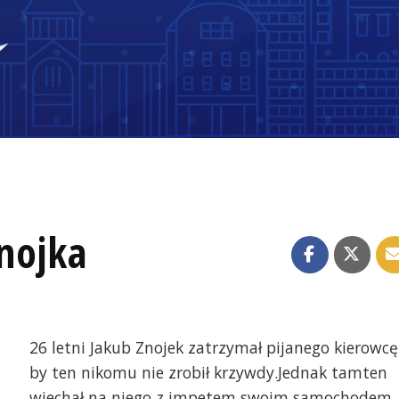
nojka
26 letni Jakub Znojek zatrzymał pijanego kierowcę
by ten nikomu nie zrobił krzywdy.Jednak tamten
wjechał na niego z impetem swoim samochodem.