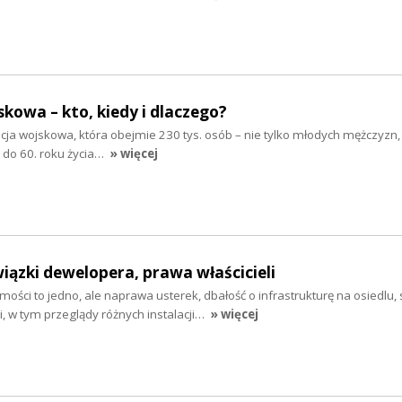
skowa – kto, kiedy i dlaczego?
acja wojskowa, która obejmie 230 tys. osób – nie tylko młodych mężczyzn, 
y do 60. roku życia…
» więcej
ązki dewelopera, prawa właścicieli
ści to jedno, ale naprawa usterek, dbałość o infrastrukturę na osiedlu,
 w tym przeglądy różnych instalacji…
» więcej