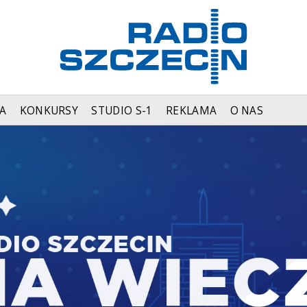
A
KONKURSY
STUDIO S-1
REKLAMA
O NAS