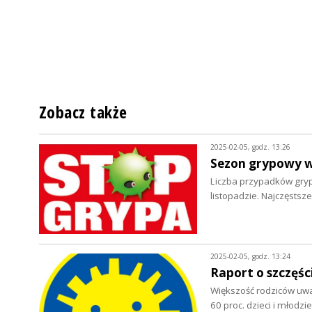
Zobacz także
2025-02-05, godz. 13:26
Sezon grypowy w
Liczba przypadków grypy
listopadzie. Najczęsts
2025-02-05, godz. 13:24
Raport o szczęści
Większość rodziców uważ
60 proc. dzieci i młodz