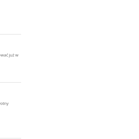
ować już w
wotny