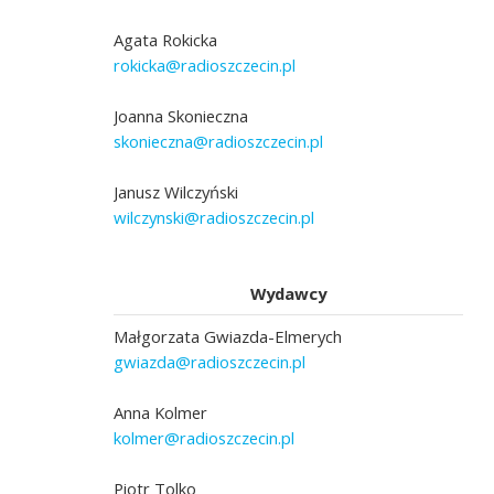
Agata Rokicka
rokicka@radioszczecin.pl
Joanna Skonieczna
skonieczna@radioszczecin.pl
Janusz Wilczyński
wilczynski@radioszczecin.pl
Wydawcy
Małgorzata Gwiazda-Elmerych
gwiazda@radioszczecin.pl
Anna Kolmer
kolmer@radioszczecin.pl
Piotr Tolko