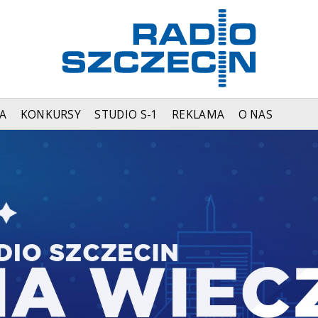
A
KONKURSY
STUDIO S-1
REKLAMA
O NAS