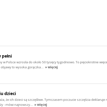
 pełni
 w Polsce wzrosła do około 50 tysięcy tygodniowo. To pięciokrotnie więce
ze objawy to wysoka gorączka…
» więcej
u dzieci
a, że ich dzieci są szczęśliwe. Tymczasem poczucie szczęścia deklaruje 
ieży - mówi najnowszy…
» więcej