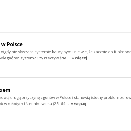
 w Polsce
 nigdy nie słyszał o systemie kaucyjnym i nie wie, że zacznie on funkcjon
polegać ten system? Czy rzeczywiście…
» więcej
kiem
nowią drugą przyczynę zgonów w Polsce i stanowią istotny problem zdro
ób w młodym i średnim wieku (25–64…
» więcej