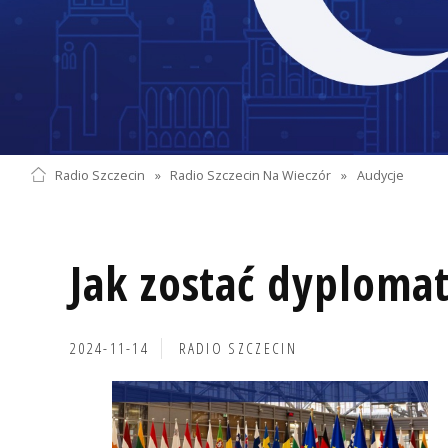
Radio Szczecin
»
Radio Szczecin Na Wieczór
»
Audycje
Jak zostać dyploma
2024-11-14
RADIO SZCZECIN