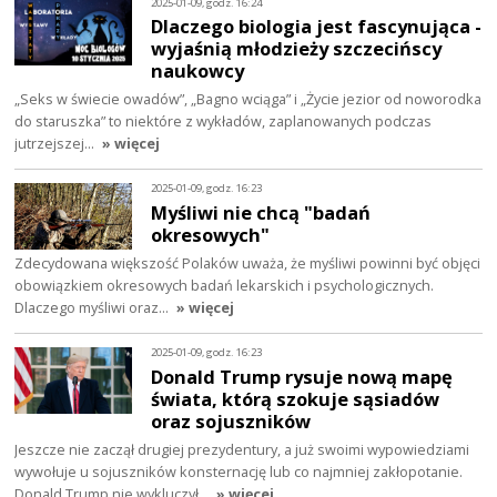
2025-01-09, godz. 16:24
Dlaczego biologia jest fascynująca -
wyjaśnią młodzieży szczecińscy
naukowcy
„Seks w świecie owadów”, „Bagno wciąga” i „Życie jezior od noworodka
do staruszka” to niektóre z wykładów, zaplanowanych podczas
jutrzejszej…
» więcej
2025-01-09, godz. 16:23
Myśliwi nie chcą "badań
okresowych"
Zdecydowana większość Polaków uważa, że myśliwi powinni być objęci
obowiązkiem okresowych badań lekarskich i psychologicznych.
Dlaczego myśliwi oraz…
» więcej
2025-01-09, godz. 16:23
Donald Trump rysuje nową mapę
świata, którą szokuje sąsiadów
oraz sojuszników
Jeszcze nie zaczął drugiej prezydentury, a już swoimi wypowiedziami
wywołuje u sojuszników konsternację lub co najmniej zakłopotanie.
Donald Trump nie wykluczył…
» więcej