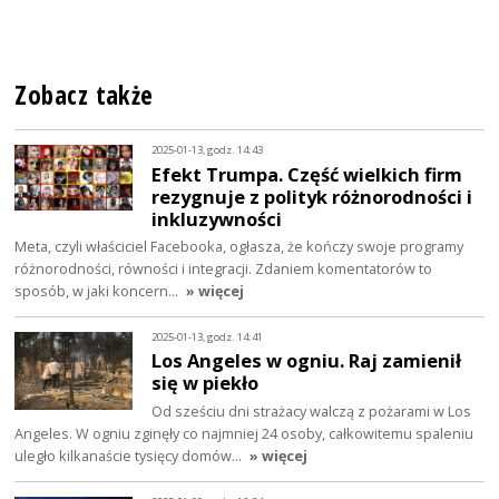
Zobacz także
2025-01-13, godz. 14:43
Efekt Trumpa. Część wielkich firm
rezygnuje z polityk różnorodności i
inkluzywności
Meta, czyli właściciel Facebooka, ogłasza, że kończy swoje programy
różnorodności, równości i integracji. Zdaniem komentatorów to
sposób, w jaki koncern…
» więcej
2025-01-13, godz. 14:41
Los Angeles w ogniu. Raj zamienił
się w piekło
Od sześciu dni strażacy walczą z pożarami w Los
Angeles. W ogniu zginęły co najmniej 24 osoby, całkowitemu spaleniu
uległo kilkanaście tysięcy domów…
» więcej