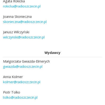
Agata Rokicka
rokicka@radioszczecin.pl
Joanna Skonieczna
skonieczna@radioszczecin.pl
Janusz Wilczyński
wilczynski@radioszczecin.pl
Wydawcy
Małgorzata Gwiazda-Elmerych
gwiazda@radioszczecin.pl
Anna Kolmer
kolmer@radioszczecin.pl
Piotr Tolko
tolko@radioszczecin.pl