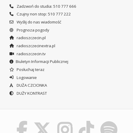
Zadzwoń do studia: 510 777 666
Czujny non stop: 510 777 222
Wyślij do nas wiadomość
Prognoza pogody
radioszczecin.pl
radioszczecinextra.pl
radioszczecin.tv
Biuletyn Informacji Publicznej
Posłuchaj teraz
Logowanie
DUŻA CZCIONKA
DUŻY KONTRAST