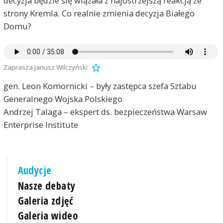
decyzja będzie się wiązała z najostrzejszą reakcją ze
strony Kremla. Co realnie zmienia decyzja Białego
Domu?
Zaprasza Janusz Wilczyński
gen. Leon Komornicki – były zastępca szefa Sztabu
Generalnego Wojska Polskiego
Andrzej Talaga – ekspert ds. bezpieczeństwa Warsaw
Enterprise Institute
Audycje
Nasze debaty
Galeria zdjęć
Galeria wideo