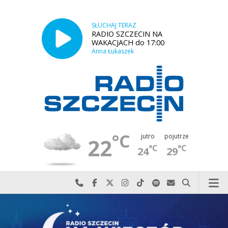
SŁUCHAJ TERAZ
RADIO SZCZECIN NA
WAKACJACH do 17:00
Anna Łukaszek
°C
jutro
pojutrze
22
°C
°C
24
29
Najlepiej po prostu do nas zadzwoń
Odwiedź nas na Facebook-u
Odwiedź nas na X
Odwiedź nas na Instagram-ie
Odwiedź nas na TikTok-u
Szukaj nas na Spotify
Wyślij do nas w
Szukaj