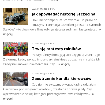
2025-01-08, godz. 14:47
Jak opowiadać historię Szczecina
Dokument "Imperium Stoewerów. Od pralki do
limuzyny" i animacja „Eckerberg. Historia Syrenich
Stawów" – to dwa nowe filmy odkrywające przed nami fascynującą…
»
więcej
2025-01-08, godz. 14:47
Trwają protesty rolników
Polscy rolnicy domagają się rezygnacji z unijnego
Zielonego Ładu, zakazu importu ukraińskiego zboża; nie ma także ich
zgody na umowę Unia-Mercosur. Czy…
» więcej
2025-01-08, godz. 14:47
Zaostrzenie kar dla kierowców
Codziennie słyszymy o wypadkach z udziałem
kierowców pod wpływem alkoholu, często bez prawa jazdy. Czy
wprowadzenie nowej kategorii przestępstwa, tzw. zabójstwa…
»
więcej