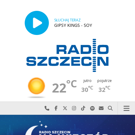
SŁUCHAJ TERAZ
GIPSY KINGS - SOY
°C
jutro
pojutrze
22
°C
°C
30
32
Najlepiej po prostu do nas zadzwoń
Odwiedź nas na Facebook-u
Odwiedź nas na X
Odwiedź nas na Instagram-ie
Odwiedź nas na TikTok-u
Szukaj nas na Spotify
Wyślij do nas w
Szukaj