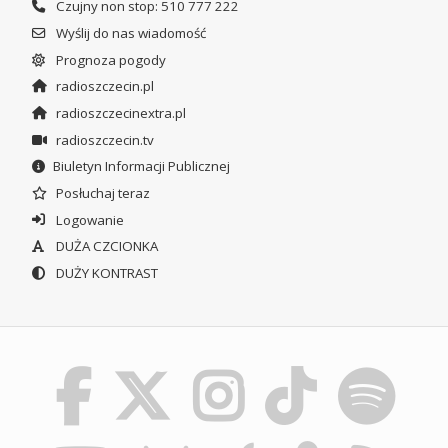
Czujny non stop: 510 777 222
Wyślij do nas wiadomość
Prognoza pogody
radioszczecin.pl
radioszczecinextra.pl
radioszczecin.tv
Biuletyn Informacji Publicznej
Posłuchaj teraz
Logowanie
DUŻA CZCIONKA
DUŻY KONTRAST