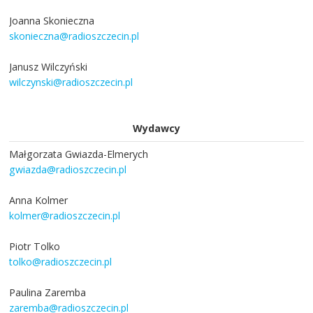
Joanna Skonieczna
skonieczna@radioszczecin.pl
Janusz Wilczyński
wilczynski@radioszczecin.pl
Wydawcy
Małgorzata Gwiazda-Elmerych
gwiazda@radioszczecin.pl
Anna Kolmer
kolmer@radioszczecin.pl
Piotr Tolko
tolko@radioszczecin.pl
Paulina Zaremba
zaremba@radioszczecin.pl