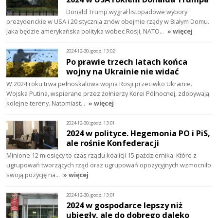
Donald Trump wygrał listopadowe wybory
prezydenckie w USA i 20 stycznia znów obejmie rządy w Białym Domu.
Jaka będzie amerykańska polityka wobec Rosji, NATO…
» więcej
2024-12-30, godz. 13:02
Po prawie trzech latach końca
wojny na Ukrainie nie widać
W 2024 roku trwa pełnoskalowa wojna Rosji przeciwko Ukrainie.
Wojska Putina, wspierane przez żołnierzy Korei Północnej, zdobywają
kolejne tereny. Natomiast…
» więcej
2024-12-30, godz. 13:01
2024 w polityce. Hegemonia PO i PiS,
ale rośnie Konfederacji
Minione 12 miesięcy to czas rządu koalicji 15 października. Które z
ugrupowań tworzących rząd oraz ugrupowań opozycyjnych wzmocniło
swoją pozycję na…
» więcej
2024-12-30, godz. 13:01
2024 w gospodarce lepszy niż
ubiegły, ale do dobrego daleko