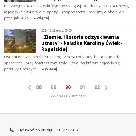
Po słabym 2023 roku, w którym polska gospodarka była bliska recesji,
mijający rok był o wiele lepszy – gospodarczo urośliśmy o około 2,8
proc. Jak 2024…
» więcej
2024-12-26, godz. 06:00
„Ziemie. Historie odzyskiwania i
utraty” - książka Karoliny Ćwiek-
Rogalskiej
Ostatni dni większość z nas spędziła na rodzinnych spotkaniach,
spacerach i przy świątecznym stole. Stole, na którym pojawiły się
potrawy z różnych…
» więcej
88
89
90
91
92
6662 na 667 stronach
Zadzwoń do studia: 510 777 666