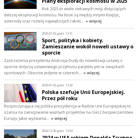
Plany eksploracji kosmosu w 2025
Rok 2025 to wiele ciekawych misji dotyczących
dalszej eksploracji kosmosu. Na liście są między innymi Księżyc,
asteroidy oraz rozwój największych rakiet…
» więcej
2025-01-02, godz. 13:51
Sport, polityka i kobiety.
Zamieszanie wokół noweli ustawy o
sporcie
Zastrzeżenia prezydenta Andrzeja Dudy do nowelizacji ustawy o
sporcie dotyczą ustawowego przymusu parytetu płci w związkach
sportowych. Obecnie jedynie w czterech…
» więcej
2025-01-02, godz. 13:50
Polska szefuje Unii Europejskiej.
Przez pół roku
Rozpoczynająca się polska prezydencja w Radzie Unii Europejskiej to
szansa na zainicjowanie ważnych projektów na rzecz bezpieczeństwa
Europy. Jakie wyzwania…
» więcej
2024-12-30, godz. 13:02
2024 w USA rokiem Donalda Trumpa