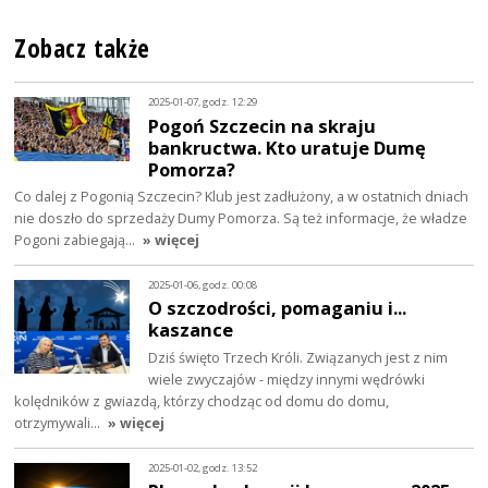
Zobacz także
2025-01-07, godz. 12:29
Pogoń Szczecin na skraju
bankructwa. Kto uratuje Dumę
Pomorza?
Co dalej z Pogonią Szczecin? Klub jest zadłużony, a w ostatnich dniach
nie doszło do sprzedaży Dumy Pomorza. Są też informacje, że władze
Pogoni zabiegają…
» więcej
2025-01-06, godz. 00:08
O szczodrości, pomaganiu i...
kaszance
Dziś święto Trzech Króli. Związanych jest z nim
wiele zwyczajów - między innymi wędrówki
kolędników z gwiazdą, którzy chodząc od domu do domu,
otrzymywali…
» więcej
2025-01-02, godz. 13:52