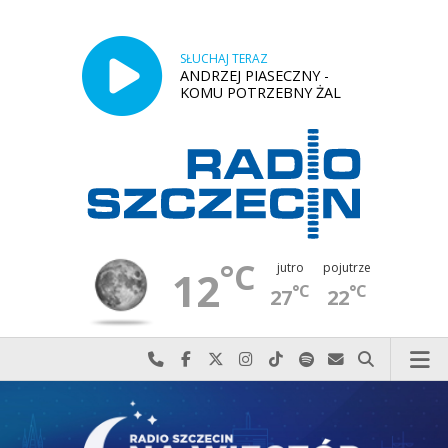
SŁUCHAJ TERAZ
ANDRZEJ PIASECZNY -
KOMU POTRZEBNY ŻAL
°C
jutro
pojutrze
12
°C
°C
27
22
Najlepiej po prostu do nas zadzwoń
Odwiedź nas na Facebook-u
Odwiedź nas na X
Odwiedź nas na Instagram-ie
Odwiedź nas na TikTok-u
Szukaj nas na Spotify
Wyślij do nas w
Szukaj