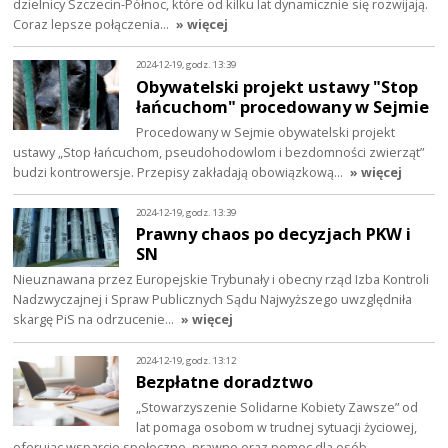
dzielnicy Szczecin-Północ, które od kilku lat dynamicznie się rozwijają.
Coraz lepsze połączenia…
» więcej
2024-12-19, godz. 13:39
Obywatelski projekt ustawy "Stop
łańcuchom" procedowany w Sejmie
Procedowany w Sejmie obywatelski projekt
ustawy „Stop łańcuchom, pseudohodowlom i bezdomności zwierząt”
budzi kontrowersje. Przepisy zakładają obowiązkową…
» więcej
2024-12-19, godz. 13:39
Prawny chaos po decyzjach PKW i
SN
Nieuznawana przez Europejskie Trybunały i obecny rząd Izba Kontroli
Nadzwyczajnej i Spraw Publicznych Sądu Najwyższego uwzględniła
skargę PiS na odrzucenie…
» więcej
2024-12-19, godz. 13:12
Bezpłatne doradztwo
„Stowarzyszenie Solidarne Kobiety Zawsze” od
lat pomaga osobom w trudnej sytuacji życiowej,
oferując wsparcie społeczne, prawne oraz pomoc dla osób