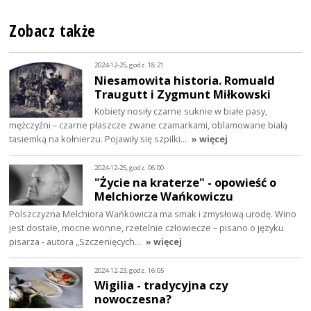
Zobacz także
2024-12-25, godz. 18:21
Niesamowita historia. Romuald
Traugutt i Zygmunt Miłkowski
Kobiety nosiły czarne suknie w białe pasy,
mężczyźni – czarne płaszcze zwane czamarkami, oblamowane białą
tasiemką na kołnierzu. Pojawiły się szpilki…
» więcej
2024-12-25, godz. 06:00
"Życie na kraterze" - opowieść o
Melchiorze Wańkowiczu
Polszczyzna Melchiora Wańkowicza ma smak i zmysłową urodę. Wino
jest dostałe, mocne wonne, rzetelnie człowiecze – pisano o języku
pisarza - autora „Szczenięcych…
» więcej
2024-12-23, godz. 16:05
Wigilia - tradycyjna czy
nowoczesna?