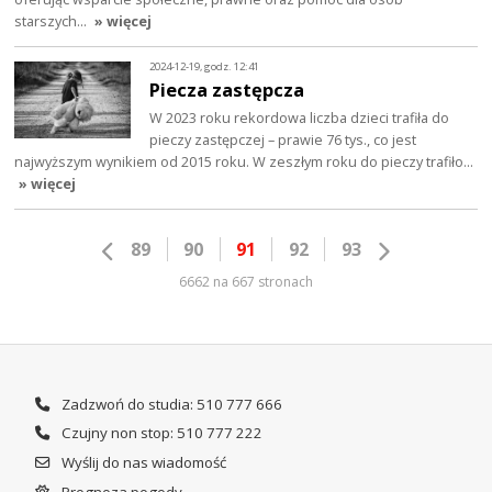
starszych…
» więcej
2024-12-19, godz. 12:41
Piecza zastępcza
W 2023 roku rekordowa liczba dzieci trafiła do
pieczy zastępczej – prawie 76 tys., co jest
najwyższym wynikiem od 2015 roku. W zeszłym roku do pieczy trafiło…
» więcej
89
90
91
92
93
6662 na 667 stronach
Zadzwoń do studia: 510 777 666
Czujny non stop: 510 777 222
Wyślij do nas wiadomość
Prognoza pogody