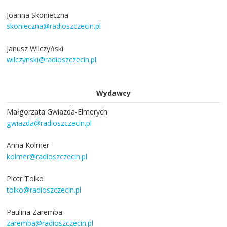
Joanna Skonieczna
skonieczna@radioszczecin.pl
Janusz Wilczyński
wilczynski@radioszczecin.pl
Wydawcy
Małgorzata Gwiazda-Elmerych
gwiazda@radioszczecin.pl
Anna Kolmer
kolmer@radioszczecin.pl
Piotr Tolko
tolko@radioszczecin.pl
Paulina Zaremba
zaremba@radioszczecin.pl