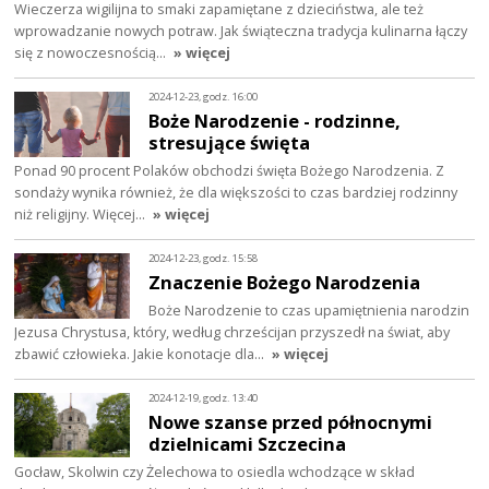
Wieczerza wigilijna to smaki zapamiętane z dzieciństwa, ale też
wprowadzanie nowych potraw. Jak świąteczna tradycja kulinarna łączy
się z nowoczesnością…
» więcej
2024-12-23, godz. 16:00
Boże Narodzenie - rodzinne,
stresujące święta
Ponad 90 procent Polaków obchodzi święta Bożego Narodzenia. Z
sondaży wynika również, że dla większości to czas bardziej rodzinny
niż religijny. Więcej…
» więcej
2024-12-23, godz. 15:58
Znaczenie Bożego Narodzenia
Boże Narodzenie to czas upamiętnienia narodzin
Jezusa Chrystusa, który, według chrześcijan przyszedł na świat, aby
zbawić człowieka. Jakie konotacje dla…
» więcej
2024-12-19, godz. 13:40
Nowe szanse przed północnymi
dzielnicami Szczecina
Gocław, Skolwin czy Żelechowa to osiedla wchodzące w skład