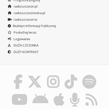
radioszczecin.pl
radioszczecinextra.pl
radioszczecin.tv
Biuletyn Informacji Publicznej
Posłuchaj teraz
Logowanie
DUŻA CZCIONKA
DUŻY KONTRAST