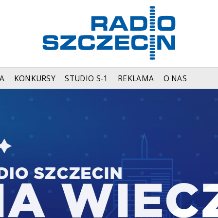
A
KONKURSY
STUDIO S-1
REKLAMA
O NAS