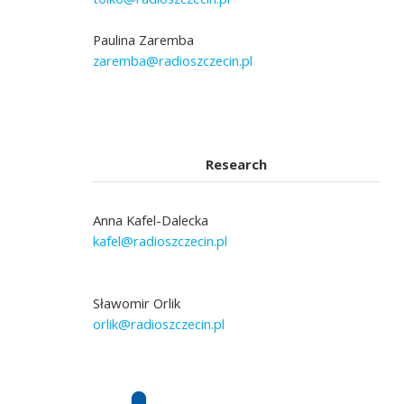
Paulina Zaremba
zaremba@radioszczecin.pl
Research
Anna Kafel-Dalecka
kafel@radioszczecin.pl
Sławomir Orlik
orlik@radioszczecin.pl