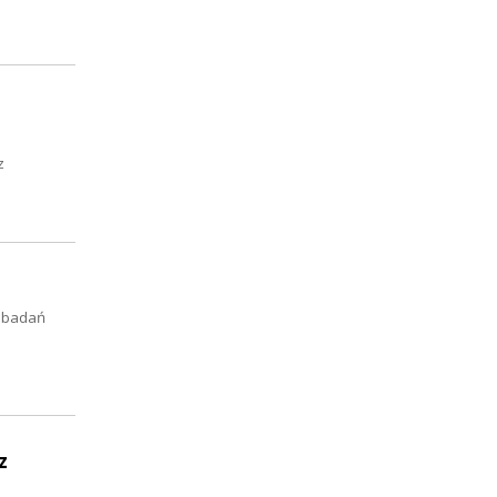
z
h badań
z