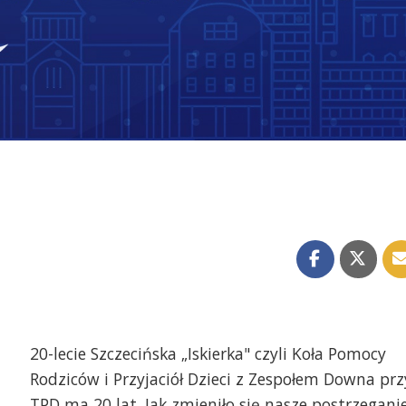
20-lecie Szczecińska „Iskierka" czyli Koła Pomocy
Rodziców i Przyjaciół Dzieci z Zespołem Downa prz
TPD ma 20 lat. Jak zmieniło się nasze postrzegani