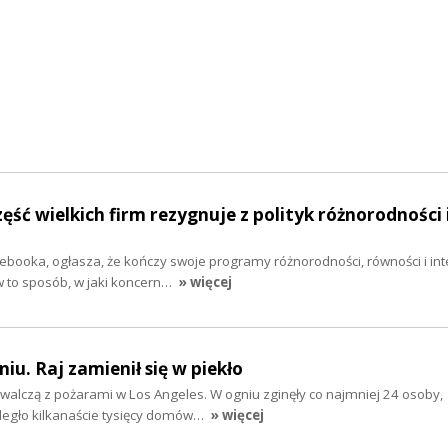
ęść wielkich firm rezygnuje z polityk różnorodności 
acebooka, ogłasza, że kończy swoje programy różnorodności, równości i inte
to sposób, w jaki koncern…
» więcej
iu. Raj zamienił się w piekło
 walczą z pożarami w Los Angeles. W ogniu zginęły co najmniej 24 osoby,
legło kilkanaście tysięcy domów…
» więcej