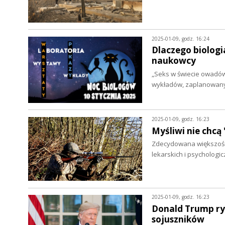
2025-01-09, godz. 16:24
Dlaczego biologi
naukowcy
„Seks w świecie owadów”
wykładów, zaplanowany
2025-01-09, godz. 16:23
Myśliwi nie chc
Zdecydowana większość
lekarskich i psychologi
2025-01-09, godz. 16:23
Donald Trump ry
sojuszników