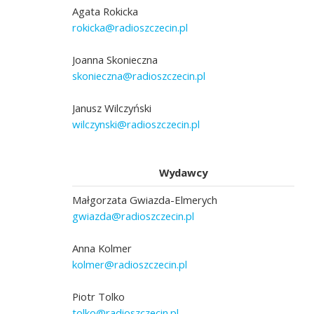
Agata Rokicka
rokicka@radioszczecin.pl
Joanna Skonieczna
skonieczna@radioszczecin.pl
Janusz Wilczyński
wilczynski@radioszczecin.pl
Wydawcy
Małgorzata Gwiazda-Elmerych
gwiazda@radioszczecin.pl
Anna Kolmer
kolmer@radioszczecin.pl
Piotr Tolko
tolko@radioszczecin.pl