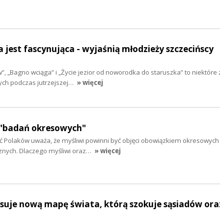
a jest fascynująca - wyjaśnią młodzieży szczecińscy
, „Bagno wciąga” i „Życie jezior od noworodka do staruszka” to niektóre 
ch podczas jutrzejszej…
» więcej
ą "badań okresowych"
 Polaków uważa, że myśliwi powinni być objęci obowiązkiem okresowyc
cznych. Dlaczego myśliwi oraz…
» więcej
suje nową mapę świata, którą szokuje sąsiadów ora