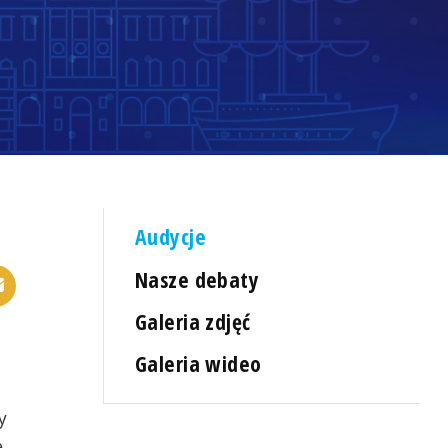
Audycje
Nasze debaty
Galeria zdjęć
Galeria wideo
y
e