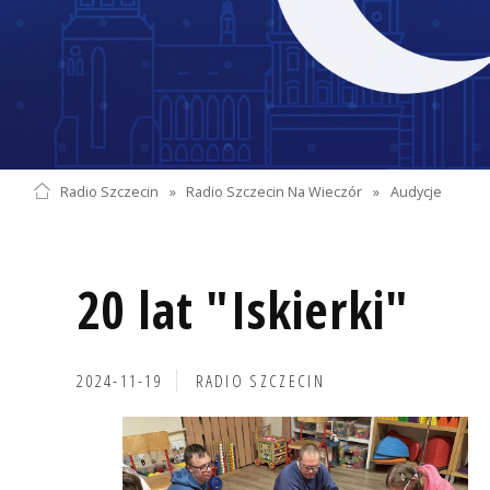
Radio Szczecin
»
Radio Szczecin Na Wieczór
»
Audycje
20 lat "Iskierki"
2024-11-19
RADIO SZCZECIN