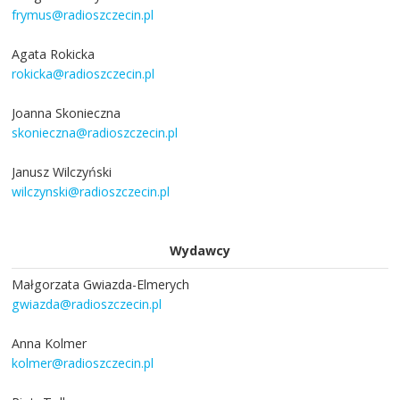
frymus@radioszczecin.pl
Agata Rokicka
rokicka@radioszczecin.pl
Joanna Skonieczna
skonieczna@radioszczecin.pl
Janusz Wilczyński
wilczynski@radioszczecin.pl
Wydawcy
Małgorzata Gwiazda-Elmerych
gwiazda@radioszczecin.pl
Anna Kolmer
kolmer@radioszczecin.pl