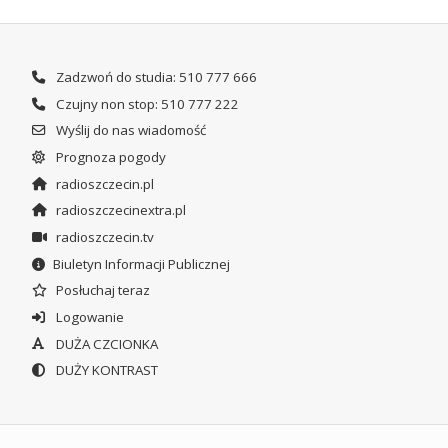
Zadzwoń do studia: 510 777 666
Czujny non stop: 510 777 222
Wyślij do nas wiadomość
Prognoza pogody
radioszczecin.pl
radioszczecinextra.pl
radioszczecin.tv
Biuletyn Informacji Publicznej
Posłuchaj teraz
Logowanie
DUŻA CZCIONKA
DUŻY KONTRAST