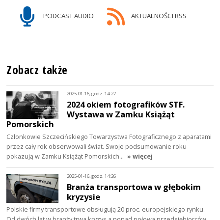
PODCAST AUDIO
AKTUALNOŚCI RSS
Zobacz także
2025-01-16, godz. 14:27
2024 okiem fotografików STF.
Wystawa w Zamku Książąt
Pomorskich
Członkowie Szczecińskiego Towarzystwa Fotograficznego z aparatami
przez cały rok obserwowali świat. Swoje podsumowanie roku
pokazują w Zamku Książąt Pomorskich…
» więcej
2025-01-16, godz. 14:26
Branża transportowa w głębokim
kryzysie
Polskie firmy transportowe obsługują 20 proc. europejskiego rynku.
Od dwóch lat w branży trwa kryzys a ponad połowa przedsiębiorców