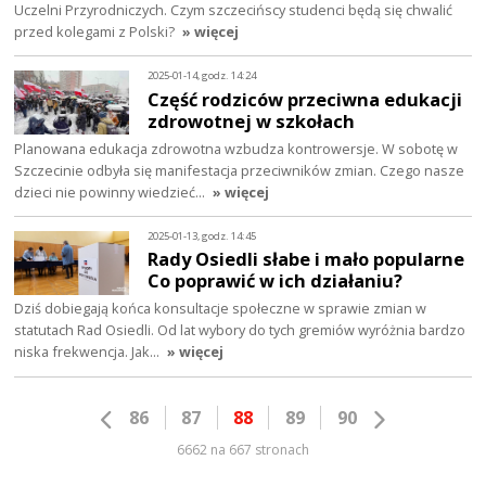
Uczelni Przyrodniczych. Czym szczecińscy studenci będą się chwalić
przed kolegami z Polski?
» więcej
2025-01-14, godz. 14:24
Część rodziców przeciwna edukacji
zdrowotnej w szkołach
Planowana edukacja zdrowotna wzbudza kontrowersje. W sobotę w
Szczecinie odbyła się manifestacja przeciwników zmian. Czego nasze
dzieci nie powinny wiedzieć…
» więcej
2025-01-13, godz. 14:45
Rady Osiedli słabe i mało popularne
Co poprawić w ich działaniu?
Dziś dobiegają końca konsultacje społeczne w sprawie zmian w
statutach Rad Osiedli. Od lat wybory do tych gremiów wyróżnia bardzo
niska frekwencja. Jak…
» więcej
86
87
88
89
90
6662 na 667 stronach