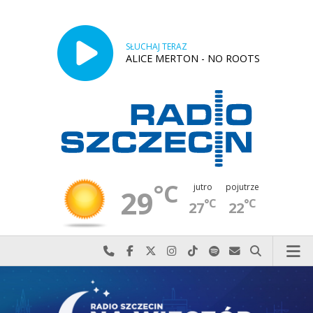
SŁUCHAJ TERAZ
ALICE MERTON - NO ROOTS
°C
jutro
pojutrze
29
°C
°C
27
22
Najlepiej po prostu do nas zadzwoń
Odwiedź nas na Facebook-u
Odwiedź nas na X
Odwiedź nas na Instagram-ie
Odwiedź nas na TikTok-u
Szukaj nas na Spotify
Wyślij do nas w
Szukaj