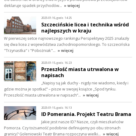
deklaruje spadek przychodów…
» więcej
2025-01-16, godz. 14:25
Szczecińskie licea i technika wśród
najlepszych w kraju
W pierwszej setce najnowszego rankingu Perspektywy 2025 znalazły
się dwa licea z województwa zachodniopomorskiego. To szczecińska
"Trzynastka" i "Pobożniak"…
» więcej
2025-01-15, godz. 16:23
Przeszłość miasta utrwalona w
napisach
„Napisy są jak duchy - nigdy nie wiadomo, kiedy i
gdzie można je spotkać” – pisze w swojej książce „Spod tynku.
Przeszłość miasta utrwalona w napisach”…
» więcej
2025-01-15, godz. 16:13
ID Pomerania. Projekt Teatru Brama
Jakie jest nasze ID? Nasze, czyli mieszkańców
Pomorza. Czy tożsamość podobnie definiujemy po obu stronach
granicy? Goleniowski Teatr Brama rozpoczyna wielki…
» więcej