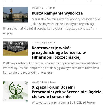
2025-01-15, godz. 16:10
Rusza kampania wyborcza
Marszałek Sejmu zarządził wybory prezydenckie.
Jakie są najważniejsze zasady ich organizacji i
finansowania? Ale też dlaczego kandydatami rządzą… sondaże?…
»
więcej
2025-01-14, godz. 14:25
Kontrowersje wokół
prezydenckiego koncertu w
Filharmonii Szczecińskiej
Piątkowy i sobotni koncert w Filharmonii poprowadziła para artystów z
Warszawy. Ich niekompetencja stała się głównym tematem rozmów o
koncercie prezydenckim…
» więcej
2025-01-14, godz. 14:24
X Zjazd Forum Uczelni
Przyrodniczych w Szczecinie. Będzie
ciekawie i smacznie
W czwartek zaczyna się na ZUT X Zjazd Forum