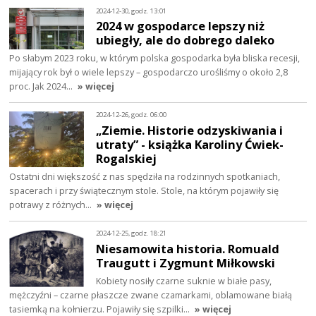
2024-12-30, godz. 13:01
2024 w gospodarce lepszy niż
ubiegły, ale do dobrego daleko
Po słabym 2023 roku, w którym polska gospodarka była bliska recesji,
mijający rok był o wiele lepszy – gospodarczo urośliśmy o około 2,8
proc. Jak 2024…
» więcej
2024-12-26, godz. 06:00
„Ziemie. Historie odzyskiwania i
utraty” - książka Karoliny Ćwiek-
Rogalskiej
Ostatni dni większość z nas spędziła na rodzinnych spotkaniach,
spacerach i przy świątecznym stole. Stole, na którym pojawiły się
potrawy z różnych…
» więcej
2024-12-25, godz. 18:21
Niesamowita historia. Romuald
Traugutt i Zygmunt Miłkowski
Kobiety nosiły czarne suknie w białe pasy,
mężczyźni – czarne płaszcze zwane czamarkami, oblamowane białą
tasiemką na kołnierzu. Pojawiły się szpilki…
» więcej