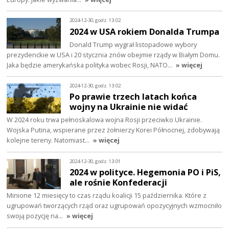
2024-12-30, godz. 13:02
2024 w USA rokiem Donalda Trumpa
Donald Trump wygrał listopadowe wybory
prezydenckie w USA i 20 stycznia znów obejmie rządy w Białym Domu.
Jaka będzie amerykańska polityka wobec Rosji, NATO…
» więcej
2024-12-30, godz. 13:02
Po prawie trzech latach końca
wojny na Ukrainie nie widać
W 2024 roku trwa pełnoskalowa wojna Rosji przeciwko Ukrainie.
Wojska Putina, wspierane przez żołnierzy Korei Północnej, zdobywają
kolejne tereny. Natomiast…
» więcej
2024-12-30, godz. 13:01
2024 w polityce. Hegemonia PO i PiS,
ale rośnie Konfederacji
Minione 12 miesięcy to czas rządu koalicji 15 października. Które z
ugrupowań tworzących rząd oraz ugrupowań opozycyjnych wzmocniło
swoją pozycję na…
» więcej