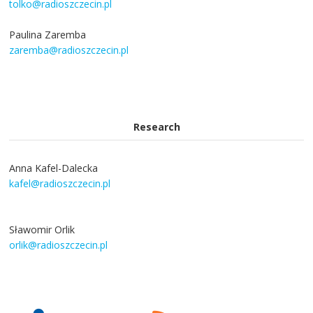
tolko@radioszczecin.pl
Paulina Zaremba
zaremba@radioszczecin.pl
Research
Anna Kafel-Dalecka
kafel@radioszczecin.pl
Sławomir Orlik
orlik@radioszczecin.pl