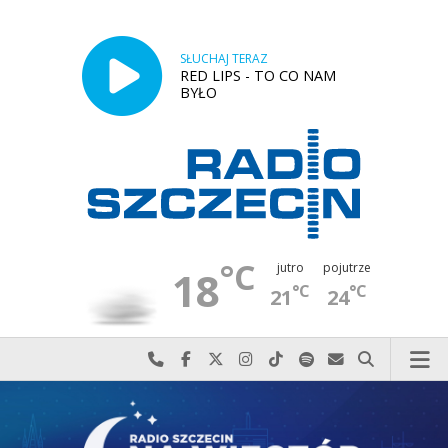
SŁUCHAJ TERAZ
RED LIPS - TO CO NAM
BYŁO
°C
jutro
pojutrze
18
°C
°C
21
24
Najlepiej po prostu do nas zadzwoń
Odwiedź nas na Facebook-u
Odwiedź nas na X
Odwiedź nas na Instagram-ie
Odwiedź nas na TikTok-u
Szukaj nas na Spotify
Wyślij do nas w
Szukaj