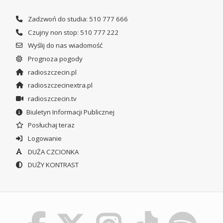
Zadzwoń do studia: 510 777 666
Czujny non stop: 510 777 222
Wyślij do nas wiadomość
Prognoza pogody
radioszczecin.pl
radioszczecinextra.pl
radioszczecin.tv
Biuletyn Informacji Publicznej
Posłuchaj teraz
Logowanie
DUŻA CZCIONKA
DUŻY KONTRAST