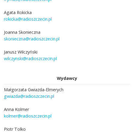
Agata Rokicka
rokicka@radioszczecin.pl
Joanna Skonieczna
skonieczna@radioszczecin.pl
Janusz Wilczyński
wilczynski@radioszczecin.pl
Wydawcy
Małgorzata Gwiazda-Elmerych
gwiazda@radioszczecin.pl
Anna Kolmer
kolmer@radioszczecin.pl
Piotr Tolko