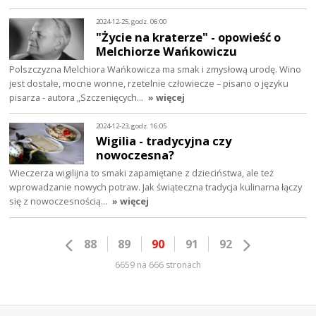
2024-12-25, godz. 06:00
"Życie na kraterze" - opowieść o
Melchiorze Wańkowiczu
Polszczyzna Melchiora Wańkowicza ma smak i zmysłową urodę. Wino
jest dostałe, mocne wonne, rzetelnie człowiecze – pisano o języku
pisarza - autora „Szczenięcych…
» więcej
2024-12-23, godz. 16:05
Wigilia - tradycyjna czy
nowoczesna?
Wieczerza wigilijna to smaki zapamiętane z dzieciństwa, ale też
wprowadzanie nowych potraw. Jak świąteczna tradycja kulinarna łączy
się z nowoczesnością…
» więcej
88
89
90
91
92
6659 na 666 stronach