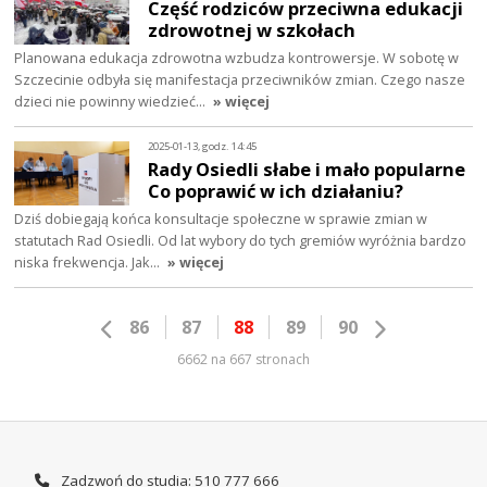
Część rodziców przeciwna edukacji
zdrowotnej w szkołach
Planowana edukacja zdrowotna wzbudza kontrowersje. W sobotę w
Szczecinie odbyła się manifestacja przeciwników zmian. Czego nasze
dzieci nie powinny wiedzieć…
» więcej
2025-01-13, godz. 14:45
Rady Osiedli słabe i mało popularne
Co poprawić w ich działaniu?
Dziś dobiegają końca konsultacje społeczne w sprawie zmian w
statutach Rad Osiedli. Od lat wybory do tych gremiów wyróżnia bardzo
niska frekwencja. Jak…
» więcej
86
87
88
89
90
6662 na 667 stronach
Zadzwoń do studia: 510 777 666