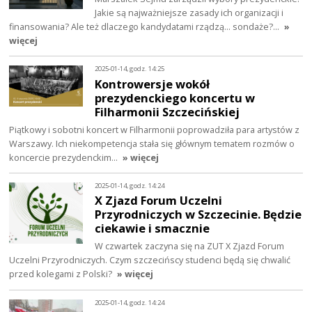
Jakie są najważniejsze zasady ich organizacji i
finansowania? Ale też dlaczego kandydatami rządzą… sondaże?…
»
więcej
2025-01-14, godz. 14:25
Kontrowersje wokół
prezydenckiego koncertu w
Filharmonii Szczecińskiej
Piątkowy i sobotni koncert w Filharmonii poprowadziła para artystów z
Warszawy. Ich niekompetencja stała się głównym tematem rozmów o
koncercie prezydenckim…
» więcej
2025-01-14, godz. 14:24
X Zjazd Forum Uczelni
Przyrodniczych w Szczecinie. Będzie
ciekawie i smacznie
W czwartek zaczyna się na ZUT X Zjazd Forum
Uczelni Przyrodniczych. Czym szczecińscy studenci będą się chwalić
przed kolegami z Polski?
» więcej
2025-01-14, godz. 14:24