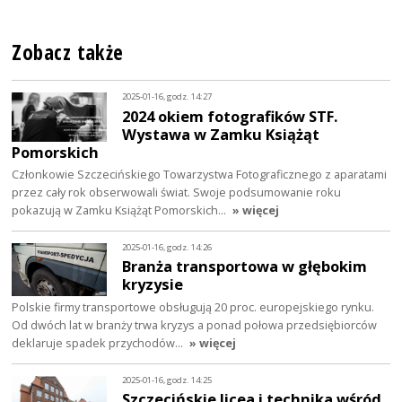
Zobacz także
2025-01-16, godz. 14:27
2024 okiem fotografików STF.
Wystawa w Zamku Książąt
Pomorskich
Członkowie Szczecińskiego Towarzystwa Fotograficznego z aparatami
przez cały rok obserwowali świat. Swoje podsumowanie roku
pokazują w Zamku Książąt Pomorskich…
» więcej
2025-01-16, godz. 14:26
Branża transportowa w głębokim
kryzysie
Polskie firmy transportowe obsługują 20 proc. europejskiego rynku.
Od dwóch lat w branży trwa kryzys a ponad połowa przedsiębiorców
deklaruje spadek przychodów…
» więcej
2025-01-16, godz. 14:25
Szczecińskie licea i technika wśród