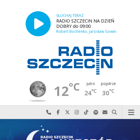
SŁUCHAJ TERAZ
RADIO SZCZECIN NA DZIEŃ
DOBRY do 09:00
Robert Bochenko, Jarosław Gowin
°C
jutro
pojutrze
12
°C
°C
24
30
Najlepiej po prostu do nas zadzwoń
Odwiedź nas na Facebook-u
Odwiedź nas na X
Odwiedź nas na Instagram-ie
Odwiedź nas na TikTok-u
Szukaj nas na Spotify
Wyślij do nas w
Szukaj