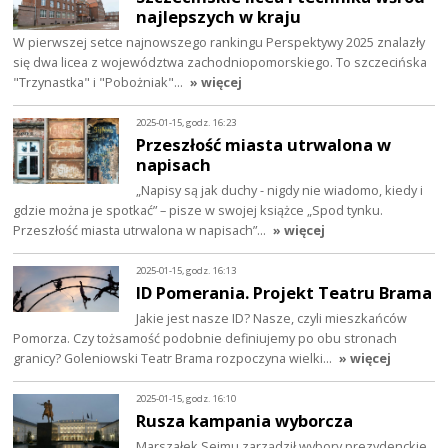
najlepszych w kraju
W pierwszej setce najnowszego rankingu Perspektywy 2025 znalazły
się dwa licea z województwa zachodniopomorskiego. To szczecińska
"Trzynastka" i "Pobożniak"…
» więcej
2025-01-15, godz. 16:23
Przeszłość miasta utrwalona w
napisach
„Napisy są jak duchy - nigdy nie wiadomo, kiedy i
gdzie można je spotkać” – pisze w swojej książce „Spod tynku.
Przeszłość miasta utrwalona w napisach”…
» więcej
2025-01-15, godz. 16:13
ID Pomerania. Projekt Teatru Brama
Jakie jest nasze ID? Nasze, czyli mieszkańców
Pomorza. Czy tożsamość podobnie definiujemy po obu stronach
granicy? Goleniowski Teatr Brama rozpoczyna wielki…
» więcej
2025-01-15, godz. 16:10
Rusza kampania wyborcza
Marszałek Sejmu zarządził wybory prezydenckie.