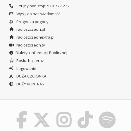
Czujny non stop: 510 777 222
Wyślij do nas wiadomość
Prognoza pogody
radioszczecin.pl
radioszczecinextra.pl
radioszczecin.tv
Biuletyn Informacji Publicznej
Posłuchaj teraz
Logowanie
DUŻA CZCIONKA
DUŻY KONTRAST