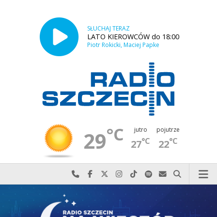
SŁUCHAJ TERAZ
LATO KIEROWCÓW do 18:00
Piotr Rokicki, Maciej Papke
°C
jutro
pojutrze
29
°C
°C
27
22
Najlepiej po prostu do nas zadzwoń
Odwiedź nas na Facebook-u
Odwiedź nas na X
Odwiedź nas na Instagram-ie
Odwiedź nas na TikTok-u
Szukaj nas na Spotify
Wyślij do nas w
Szukaj