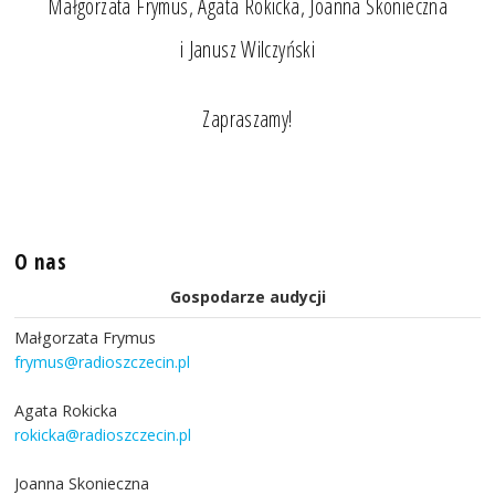
Małgorzata Frymus, Agata Rokicka, Joanna Skonieczna
i Janusz Wilczyński
Zapraszamy!
O nas
Gospodarze audycji
Małgorzata Frymus
frymus@radioszczecin.pl
Agata Rokicka
rokicka@radioszczecin.pl
Joanna Skonieczna