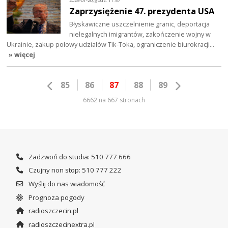
2025-01-20, godz. 11:57
Zaprzysiężenie 47. prezydenta USA
Błyskawiczne uszczelnienie granic, deportacja
nielegalnych imigrantów, zakończenie wojny w
Ukrainie, zakup połowy udziałów Tik-Toka, ograniczenie biurokracji…
» więcej
85
86
87
88
89
6662 na 667 stronach
Zadzwoń do studia: 510 777 666
Czujny non stop: 510 777 222
Wyślij do nas wiadomość
Prognoza pogody
radioszczecin.pl
radioszczecinextra.pl