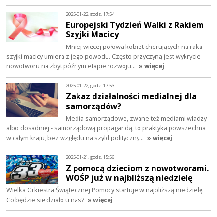
2025-01-22, godz. 17:54
Europejski Tydzień Walki z Rakiem
Szyjki Macicy
Mniej więcej połowa kobiet chorujących na raka
szyjki macicy umiera z jego powodu. Często przyczyną jest wykrycie
nowotworu na zbyt późnym etapie rozwoju…
» więcej
2025-01-22, godz. 17:53
Zakaz działalności medialnej dla
samorządów?
Media samorządowe, zwane też mediami władzy
albo dosadniej - samorządową propagandą, to praktyka powszechna
w całym kraju, bez względu na szyld polityczny…
» więcej
2025-01-21, godz. 15:56
Z pomocą dzieciom z nowotworami.
WOŚP już w najbliższą niedzielę
Wielka Orkiestra Świątecznej Pomocy startuje w najbliższą niedzielę.
Co będzie się działo u nas?
» więcej