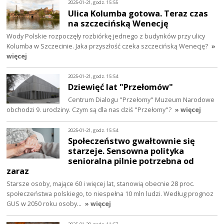
2025-01-21, godz. 15:55
Ulica Kolumba gotowa. Teraz czas
na szczecińską Wenecję
Wody Polskie rozpoczęły rozbiórkę jednego z budynków przy ulicy
Kolumba w Szczecinie. Jaka przyszłość czeka szczecińską Wenecję?
»
więcej
2025-01-21, godz. 15:54
Dziewięć lat "Przełomów"
Centrum Dialogu "Przełomy" Muzeum Narodowe
obchodzi 9. urodziny. Czym są dla nas dziś "Przełomy"?
» więcej
2025-01-21, godz. 15:54
Społeczeństwo gwałtownie się
starzeje. Sensowna polityka
senioralna pilnie potrzebna od
zaraz
Starsze osoby, mające 60 i więcej lat, stanowią obecnie 28 proc.
społeczeństwa polskiego, to niespełna 10 mln ludzi. Według prognoz
GUS w 2050 roku osoby…
» więcej