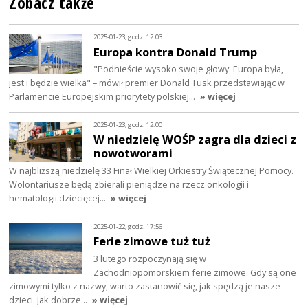
Zobacz także
2025-01-23, godz. 12:03
Europa kontra Donald Trump
"Podnieście wysoko swoje głowy. Europa była,
jest i będzie wielka" – mówił premier Donald Tusk przedstawiając w
Parlamencie Europejskim priorytety polskiej…
» więcej
2025-01-23, godz. 12:00
W niedzielę WOŚP zagra dla dzieci z
nowotworami
W najbliższą niedzielę 33 Finał Wielkiej Orkiestry Świątecznej Pomocy.
Wolontariusze będą zbierali pieniądze na rzecz onkologii i
hematologii dziecięcej…
» więcej
2025-01-22, godz. 17:56
Ferie zimowe tuż tuż
3 lutego rozpoczynają się w
Zachodniopomorskiem ferie zimowe. Gdy są one
zimowymi tylko z nazwy, warto zastanowić się, jak spędzą je nasze
dzieci. Jak dobrze…
» więcej