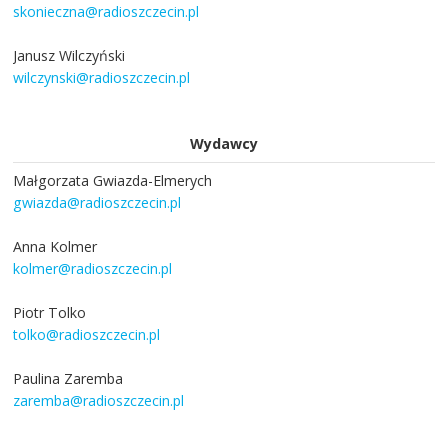
skonieczna@radioszczecin.pl
Janusz Wilczyński
wilczynski@radioszczecin.pl
Wydawcy
Małgorzata Gwiazda-Elmerych
gwiazda@radioszczecin.pl
Anna Kolmer
kolmer@radioszczecin.pl
Piotr Tolko
tolko@radioszczecin.pl
Paulina Zaremba
zaremba@radioszczecin.pl