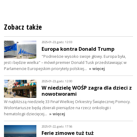
Zobacz także
2025-01-23, godz. 12:03
Europa kontra Donald Trump
"Podnieście wysoko swoje głowy. Europa była,
jest i będzie wielka" – mówił premier Donald Tusk przedstawiając w
Parlamencie Europejskim priorytety polskiej…
» więcej
2025-01-23, godz. 12:00
W niedzielę WOŚP zagra dla dzieci z
nowotworami
W najbliższą niedzielę 33 Finał Wielkiej Orkiestry Świątecznej Pomocy.
Wolontariusze będą zbierali pieniądze na rzecz onkologii i
hematologii dziecięcej…
» więcej
2025-01-22, godz. 17:56
Ferie zimowe tuż tuż