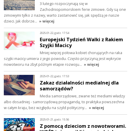
3 lutego rozpoczynają się w
Zachodniopomorskiem ferie zimowe. Gdy są one
zimowymi tylko z nazwy, warto zastanowić się, jak spędzą je nasze
dzieci. Jak dobrze…
» więcej
2025-01-22, godz. 17:54
Europejski Tydzień Walki z Rakiem
Szyjki Macicy
Mniej więcej połowa kobiet chorujących na raka
szyjki macicy umiera z jego powodu. Często przyczyną jest wykrycie
nowotworu na zbyt późnym etapie rozwoju…
» więcej
2025-01-22, godz. 17:53
Zakaz działalności medialnej dla
samorządów?
Media samorządowe, zwane też mediami władzy
albo dosadniej - samorządową propagandą, to praktyka powszechna
w całym kraju, bez względu na szyld polityczny…
» więcej
2025-01-21, godz. 15:56
Z pomocą dzieciom z nowotworami.