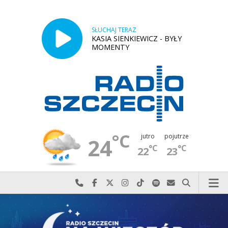
SŁUCHAJ TERAZ
KASIA SIENKIEWICZ - BYŁY
MOMENTY
°C
jutro
pojutrze
24
°C
°C
22
23
Najlepiej po prostu do nas zadzwoń
Odwiedź nas na Facebook-u
Odwiedź nas na X
Odwiedź nas na Instagram-ie
Odwiedź nas na TikTok-u
Szukaj nas na Spotify
Wyślij do nas w
Szukaj