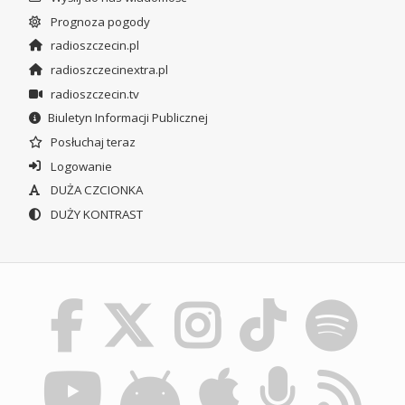
Prognoza pogody
radioszczecin.pl
radioszczecinextra.pl
radioszczecin.tv
Biuletyn Informacji Publicznej
Posłuchaj teraz
Logowanie
DUŻA CZCIONKA
DUŻY KONTRAST