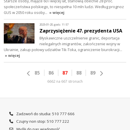
Starsze osoby, mające 60 i więcej lat, stanowią obecnie 28 proc.
społeczeństwa polskiego, to niespełna 10 mln ludzi. Według prognoz
GUS w 2050 roku osoby…
» więcej
2025-01-20, godz. 11:57
Zaprzysiężenie 47. prezydenta USA
Błyskawiczne uszczelnienie granic, deportacja
nielegalnych imigrantów, zakończenie wojny w
Ukrainie, zakup połowy udziałów Tik-Toka, ograniczenie biurokracji…
» więcej
85
86
87
88
89
6662 na 667 stronach
Zadzwoń do studia: 510 777 666
Czujny non stop: 510 777 222
Wyślij do nas wiadomość