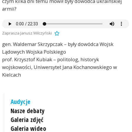
czym kilka dni temu mówił były dowódca ukraińskiej
armii?
Zaprasza Janusz Wilczyński
gen. Waldemar Skrzypczak – były dowódca Wojsk
Lądowych Wojska Polskiego
prof. Krzysztof Kubiak – politolog, historyk
wojskowości, Uniwersytet Jana Kochanowskiego w
Kielcach
Audycje
Nasze debaty
Galeria zdjęć
Galeria wideo