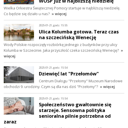
WOŚP już w najbliższą niedzielę
Wielka Orkiestra Świątecznej Pomocy startuje w najbliższą niedzielę.
Co będzie się działo u nas?
» więcej
2025-01-21, godz. 15:55
Ulica Kolumba gotowa. Teraz czas
na szczecińską Wenecję
Wody Polskie rozpoczęły rozbiórkę jednego z budynków przy ulicy
Kolumba w Szczecinie. Jaka przyszłość czeka szczecińską Wenecję?
»
więcej
2025-01-21, godz. 15:54
Dziewięć lat "Przełomów"
Centrum Dialogu "Przełomy" Muzeum Narodowe
obchodzi 9. urodziny. Czym są dla nas dziś "Przełomy"?
» więcej
2025-01-21, godz. 15:54
Społeczeństwo gwałtownie się
starzeje. Sensowna polityka
senioralna pilnie potrzebna od
zaraz