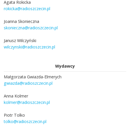
Agata Rokicka
rokicka@radioszczecin.pl
Joanna Skonieczna
skonieczna@radioszczecin.pl
Janusz Wilczyński
wilczynski@radioszczecin.pl
Wydawcy
Małgorzata Gwiazda-Elmerych
gwiazda@radioszczecin.pl
Anna Kolmer
kolmer@radioszczecin.pl
Piotr Tolko
tolko@radioszczecin.pl