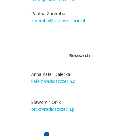
Paulina Zaremba
zaremba@radioszczecin.pl
Research
Anna Kafel-Dalecka
kafel@radioszczecin.pl
Sławomir Orlik
orlik@radioszczecin.pl