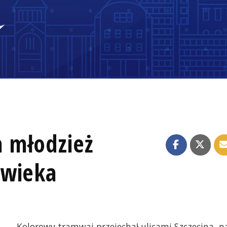
 młodzież
owieka
Kolorowy tramwaj przejechał ulicami Szczecina, n