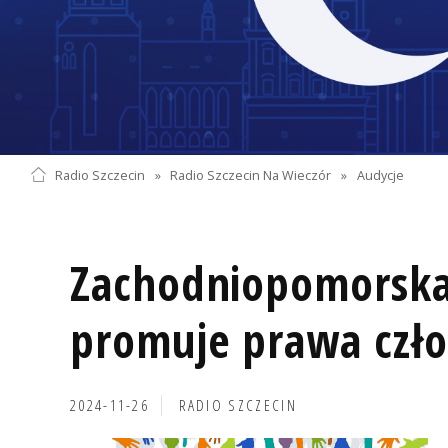
Radio Szczecin
»
Radio Szczecin Na Wieczór
»
Audycje
Zachodniopomorska
promuje prawa czł
2024-11-26
RADIO SZCZECIN