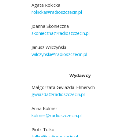
Agata Rokicka
rokicka@radioszczecin.pl
Joanna Skonieczna
skonieczna@radioszczecin.pl
Janusz Wilczyński
wilczynski@radioszczecin.pl
Wydawcy
Małgorzata Gwiazda-Elmerych
gwiazda@radioszczecin.pl
Anna Kolmer
kolmer@radioszczecin.pl
Piotr Tolko
tolko@radioszczecin.pl