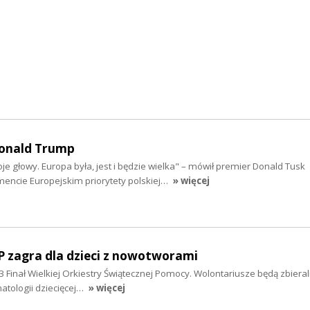
Donald Trump
e głowy. Europa była, jest i będzie wielka" – mówił premier Donald Tusk
mencie Europejskim priorytety polskiej…
» więcej
P zagra dla dzieci z nowotworami
33 Finał Wielkiej Orkiestry Świątecznej Pomocy. Wolontariusze będą zbieral
matologii dziecięcej…
» więcej