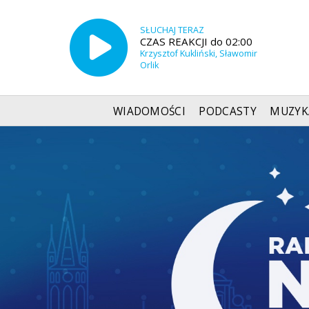
SŁUCHAJ TERAZ
CZAS REAKCJI do 02:00
Krzysztof Kukliński, Sławomir
Orlik
WIADOMOŚCI
PODCASTY
MUZYK