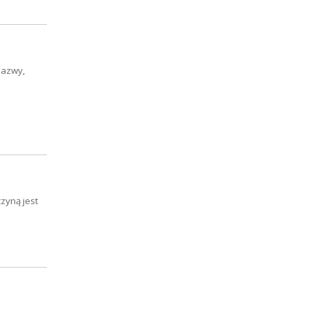
nazwy,
zyną jest