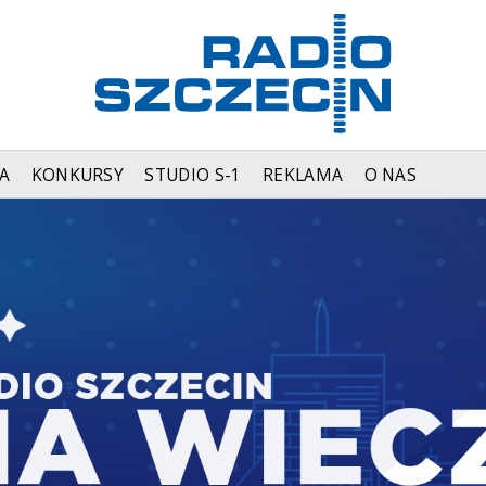
A
KONKURSY
STUDIO S-1
REKLAMA
O NAS