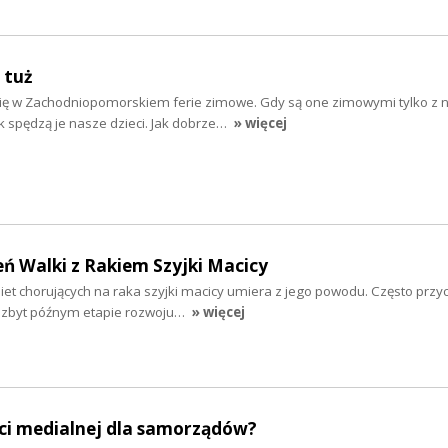
 tuż
się w Zachodniopomorskiem ferie zimowe. Gdy są one zimowymi tylko z 
ak spędzą je nasze dzieci. Jak dobrze…
» więcej
eń Walki z Rakiem Szyjki Macicy
iet chorujących na raka szyjki macicy umiera z jego powodu. Często przyc
 zbyt późnym etapie rozwoju…
» więcej
ści medialnej dla samorządów?