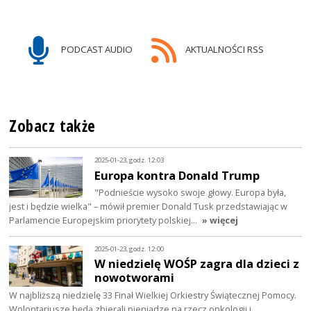
PODCAST AUDIO
AKTUALNOŚCI RSS
Zobacz także
2025-01-23, godz. 12:03
Europa kontra Donald Trump
"Podnieście wysoko swoje głowy. Europa była,
jest i będzie wielka" – mówił premier Donald Tusk przedstawiając w
Parlamencie Europejskim priorytety polskiej…
» więcej
2025-01-23, godz. 12:00
W niedzielę WOŚP zagra dla dzieci z
nowotworami
W najbliższą niedzielę 33 Finał Wielkiej Orkiestry Świątecznej Pomocy.
Wolontariusze będą zbierali pieniądze na rzecz onkologii i