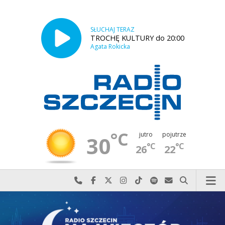
SŁUCHAJ TERAZ
TROCHĘ KULTURY do 20:00
Agata Rokicka
°C
jutro
pojutrze
30
°C
°C
26
22
Najlepiej po prostu do nas zadzwoń
Odwiedź nas na Facebook-u
Odwiedź nas na X
Odwiedź nas na Instagram-ie
Odwiedź nas na TikTok-u
Szukaj nas na Spotify
Wyślij do nas w
Szukaj