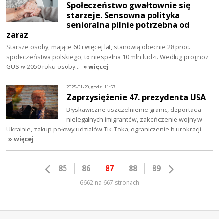
Społeczeństwo gwałtownie się
starzeje. Sensowna polityka
senioralna pilnie potrzebna od
zaraz
Starsze osoby, mające 60 i więcej lat, stanowią obecnie 28 proc.
społeczeństwa polskiego, to niespełna 10 mln ludzi. Według prognoz
GUS w 2050 roku osoby…
» więcej
2025-01-20, godz. 11:57
Zaprzysiężenie 47. prezydenta USA
Błyskawiczne uszczelnienie granic, deportacja
nielegalnych imigrantów, zakończenie wojny w
Ukrainie, zakup połowy udziałów Tik-Toka, ograniczenie biurokracji…
» więcej
85
86
87
88
89
6662 na 667 stronach