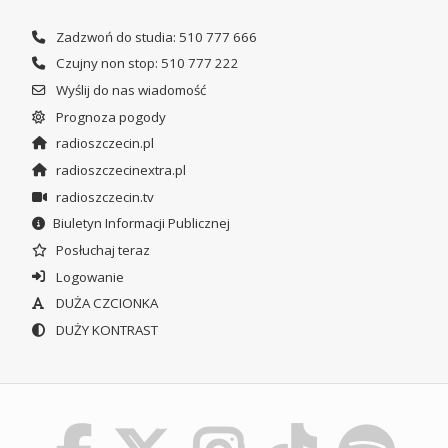
Zadzwoń do studia: 510 777 666
Czujny non stop: 510 777 222
Wyślij do nas wiadomość
Prognoza pogody
radioszczecin.pl
radioszczecinextra.pl
radioszczecin.tv
Biuletyn Informacji Publicznej
Posłuchaj teraz
Logowanie
DUŻA CZCIONKA
DUŻY KONTRAST