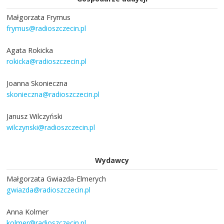
Małgorzata Frymus
frymus@radioszczecin.pl
Agata Rokicka
rokicka@radioszczecin.pl
Joanna Skonieczna
skonieczna@radioszczecin.pl
Janusz Wilczyński
wilczynski@radioszczecin.pl
Wydawcy
Małgorzata Gwiazda-Elmerych
gwiazda@radioszczecin.pl
Anna Kolmer
kolmer@radioszczecin.pl