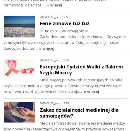
hematologii dziecięcej…
» więcej
2025-01-22, godz. 17:56
Ferie zimowe tuż tuż
3 lutego rozpoczynają się w
Zachodniopomorskiem ferie zimowe. Gdy są one
zimowymi tylko z nazwy, warto zastanowić się, jak spędzą je nasze
dzieci. Jak dobrze…
» więcej
2025-01-22, godz. 17:54
Europejski Tydzień Walki z Rakiem
Szyjki Macicy
Mniej więcej połowa kobiet chorujących na raka
szyjki macicy umiera z jego powodu. Często przyczyną jest wykrycie
nowotworu na zbyt późnym etapie rozwoju…
» więcej
2025-01-22, godz. 17:53
Zakaz działalności medialnej dla
samorządów?
Media samorządowe, zwane też mediami władzy
albo dosadniej - samorządową propagandą, to praktyka powszechna