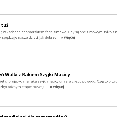
 tuż
się w Zachodniopomorskiem ferie zimowe. Gdy są one zimowymi tylko z 
ak spędzą je nasze dzieci. Jak dobrze…
» więcej
eń Walki z Rakiem Szyjki Macicy
iet chorujących na raka szyjki macicy umiera z jego powodu. Często przyc
 zbyt późnym etapie rozwoju…
» więcej