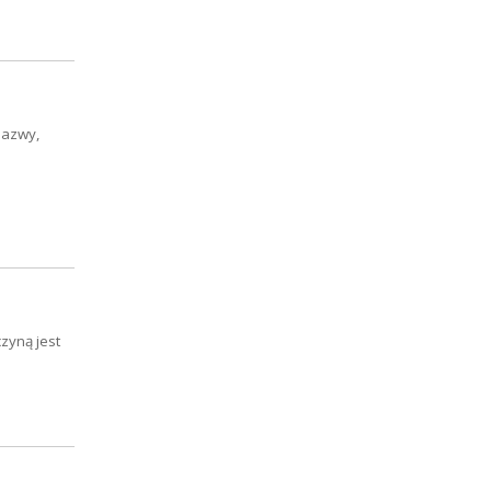
nazwy,
zyną jest