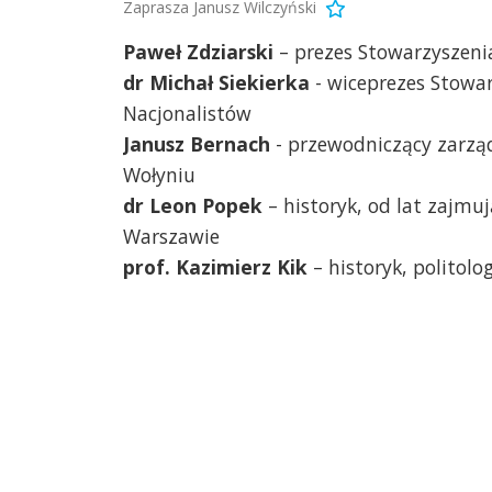
Zaprasza Janusz Wilczyński
Paweł Zdziarski
– prezes Stowarzyszeni
dr Michał Siekierka
- wiceprezes Stowar
Nacjonalistów
Janusz Bernach
- przewodniczący zarz
Wołyniu
dr Leon Popek
– historyk, od lat zajmu
Warszawie
prof. Kazimierz Kik
– historyk, politolo