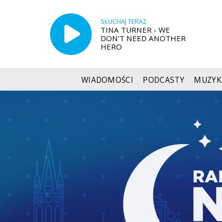
SŁUCHAJ TERAZ
TINA TURNER - WE
DON'T NEED ANOTHER
HERO
WIADOMOŚCI
PODCASTY
MUZYK