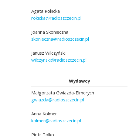
Agata Rokicka
rokicka@radioszczecin.pl
Joanna Skonieczna
skonieczna@radioszczecin.pl
Janusz Wilczyński
wilczynski@radioszczecin.pl
Wydawcy
Małgorzata Gwiazda-Elmerych
gwiazda@radioszczecin.pl
Anna Kolmer
kolmer@radioszczecin.pl
Piotr Tolko