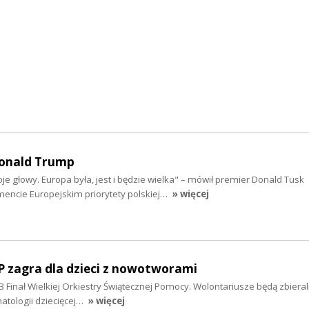
Donald Trump
e głowy. Europa była, jest i będzie wielka" – mówił premier Donald Tusk
mencie Europejskim priorytety polskiej…
» więcej
P zagra dla dzieci z nowotworami
33 Finał Wielkiej Orkiestry Świątecznej Pomocy. Wolontariusze będą zbieral
matologii dziecięcej…
» więcej