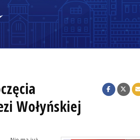
oczęcia
ezi Wołyńskiej
Nie ma już