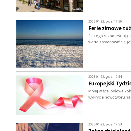
2025-01-22, godz. 17:56
Ferie zimowe tuż
3 lutego rozpoczynają 
warto zastanowić się, j
2025-01-22, godz. 17:54
Europejski Tydzi
Mniej więcej połowa kob
wykrycie nowotworu na
2025-01-22, godz. 17:53