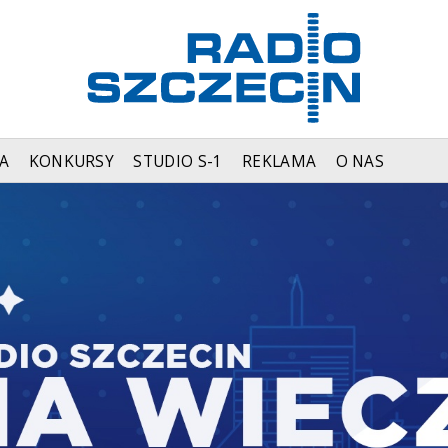
A
KONKURSY
STUDIO S-1
REKLAMA
O NAS