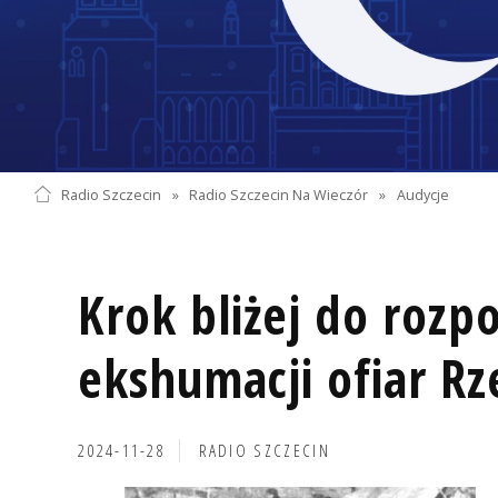
Radio Szczecin
»
Radio Szczecin Na Wieczór
»
Audycje
Krok bliżej do rozp
ekshumacji ofiar Rz
2024-11-28
RADIO SZCZECIN