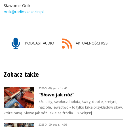
Sławomir Orlik
orlik@radioszczecin.pl
PODCAST AUDIO
AKTUALNOŚCI RSS
Zobacz także
2025-01-29, godz. 14:40
"Słowo jak nóż"
Łże elity, swołocz, hołota, świry, debile, kretyni,
naziole, lewactwo – to tylko kilka przykładów słów,
które ranią. Słowo jak nóż. Jakie są źródła…
» więcej
2025-01-29, godz. 14:36