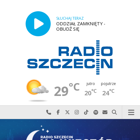
SŁUCHAJ TERAZ
ODDZIAŁ ZAMKNIĘTY -
OBUDŹ SIĘ
°C
jutro
pojutrze
29
°C
°C
20
24
Najlepiej po prostu do nas zadzwoń
Odwiedź nas na Facebook-u
Odwiedź nas na X
Odwiedź nas na Instagram-ie
Odwiedź nas na TikTok-u
Szukaj nas na Spotify
Wyślij do nas w
Szukaj