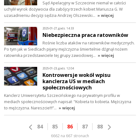
Sąd Apelacyjny w Szczecinie niemal w całości
uchylił wyrok dożywocia dla zabójcy trzech kobiet Mariusza G. W
uzasadnieniu decyzji sędzia Andrzej Olszewski…
» więcej
2025-01-27, godz. 14:33
Niebezpieczna praca ratowników
Rośnie liczba ataków na ratowników medycznych.
Po tym jak w Siedlcach pijany mężczyzna śmiertelnie dźgnął nożem
ratownika przedstawiciele tej grupy zawodowej…
» więcej
2025-01-23, godz. 12:04
Kontrowersje wokół wpisu
kanclerza US w mediach
społecznościowych
Kanclerz Uniwersytetu Szczecińskiego na prywatnym profilu w
mediach społecznościowych napisał: "Kobieta to kobieta. Mężczyzna
to mężczyzna. Nareszcie!!!”…
» więcej
84
85
86
87
88
6662 na 667 stronach