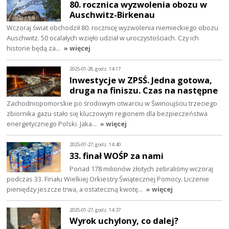
80. rocznica wyzwolenia obozu w
Auschwitz-Birkenau
Wczoraj świat obchodził 80. rocznicę wyzwolenia niemieckiego obozu
Auschwitz. 50 ocalałych wzięło udział w uroczystościach. Czy ich
historie będą za…
» więcej
2025-01-28, godz. 14:17
Inwestycje w ZPSŚ. Jedna gotowa,
druga na finiszu. Czas na następne
Zachodniopomorskie po środowym otwarciu w Świnoujściu trzeciego
zbiornika gazu stało się kluczowym regionem dla bezpieczeństwa
energetycznego Polski. Jaka…
» więcej
2025-01-27, godz. 14:40
33. finał WOŚP za nami
Ponad 178 milionów złotych zebraliśmy wczoraj
podczas 33. Finału Wielkiej Orkiestry Świątecznej Pomocy. Liczenie
pieniędzy jeszcze trwa, a ostateczną kwotę…
» więcej
2025-01-27, godz. 14:37
Wyrok uchylony, co dalej?