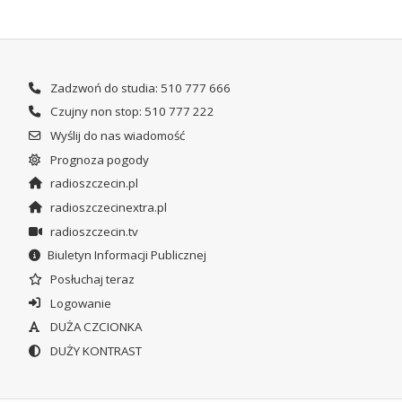
Zadzwoń do studia: 510 777 666
Czujny non stop: 510 777 222
Wyślij do nas wiadomość
Prognoza pogody
radioszczecin.pl
radioszczecinextra.pl
radioszczecin.tv
Biuletyn Informacji Publicznej
Posłuchaj teraz
Logowanie
DUŻA CZCIONKA
DUŻY KONTRAST