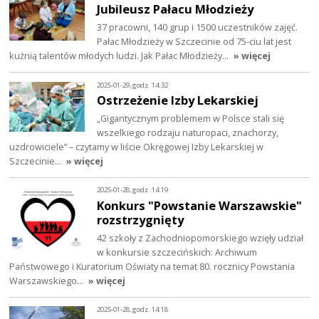
Jubileusz Pałacu Młodzieży
37 pracowni, 140 grup i 1500 uczestników zajęć.
Pałac Młodzieży w Szczecinie od 75-ciu lat jest
kuźnią talentów młodych ludzi. Jak Pałac Młodzieży…
» więcej
2025-01-29, godz. 14:32
Ostrzeżenie Izby Lekarskiej
„Gigantycznym problemem w Polsce stali się
wszelkiego rodzaju naturopaci, znachorzy,
uzdrowiciele” – czytamy w liście Okręgowej Izby Lekarskiej w
Szczecinie…
» więcej
2025-01-28, godz. 14:19
Konkurs "Powstanie Warszawskie"
rozstrzygnięty
42 szkoły z Zachodniopomorskiego wzięły udział
w konkursie szczecińskich: Archiwum
Państwowego i Kuratorium Oświaty na temat 80. rocznicy Powstania
Warszawskiego…
» więcej
2025-01-28, godz. 14:18