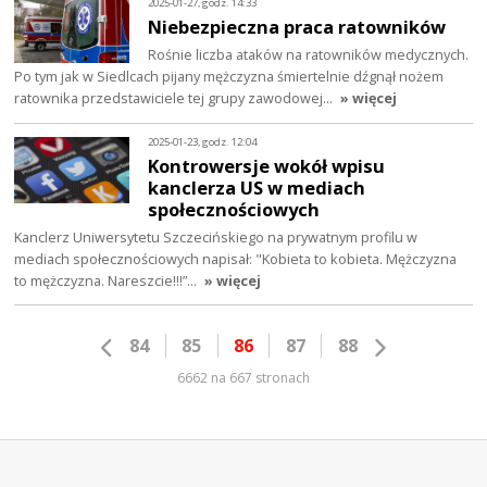
2025-01-27, godz. 14:33
Niebezpieczna praca ratowników
Rośnie liczba ataków na ratowników medycznych.
Po tym jak w Siedlcach pijany mężczyzna śmiertelnie dźgnął nożem
ratownika przedstawiciele tej grupy zawodowej…
» więcej
2025-01-23, godz. 12:04
Kontrowersje wokół wpisu
kanclerza US w mediach
społecznościowych
Kanclerz Uniwersytetu Szczecińskiego na prywatnym profilu w
mediach społecznościowych napisał: "Kobieta to kobieta. Mężczyzna
to mężczyzna. Nareszcie!!!”…
» więcej
84
85
86
87
88
6662 na 667 stronach