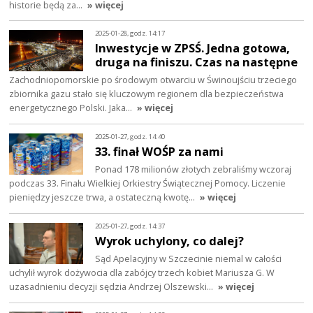
historie będą za…
» więcej
2025-01-28, godz. 14:17
Inwestycje w ZPSŚ. Jedna gotowa,
druga na finiszu. Czas na następne
Zachodniopomorskie po środowym otwarciu w Świnoujściu trzeciego
zbiornika gazu stało się kluczowym regionem dla bezpieczeństwa
energetycznego Polski. Jaka…
» więcej
2025-01-27, godz. 14:40
33. finał WOŚP za nami
Ponad 178 milionów złotych zebraliśmy wczoraj
podczas 33. Finału Wielkiej Orkiestry Świątecznej Pomocy. Liczenie
pieniędzy jeszcze trwa, a ostateczną kwotę…
» więcej
2025-01-27, godz. 14:37
Wyrok uchylony, co dalej?
Sąd Apelacyjny w Szczecinie niemal w całości
uchylił wyrok dożywocia dla zabójcy trzech kobiet Mariusza G. W
uzasadnieniu decyzji sędzia Andrzej Olszewski…
» więcej