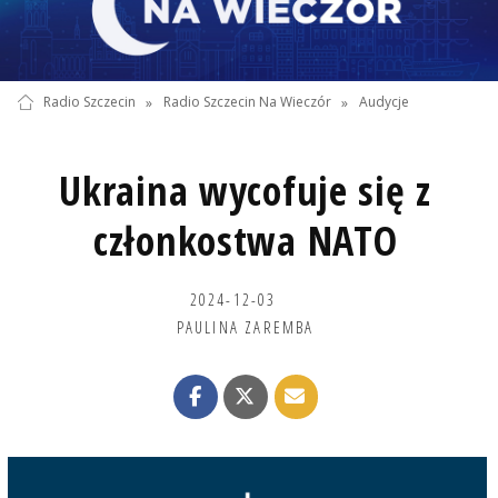
Radio Szczecin
»
Radio Szczecin Na Wieczór
»
Audycje
Ukraina wycofuje się z
członkostwa NATO
2024-12-03
PAULINA ZAREMBA