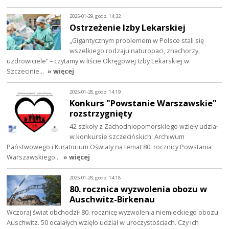
2025-01-29, godz. 14:32
Ostrzeżenie Izby Lekarskiej
„Gigantycznym problemem w Polsce stali się
wszelkiego rodzaju naturopaci, znachorzy,
uzdrowiciele” – czytamy w liście Okręgowej Izby Lekarskiej w
Szczecinie…
» więcej
2025-01-28, godz. 14:19
Konkurs "Powstanie Warszawskie"
rozstrzygnięty
42 szkoły z Zachodniopomorskiego wzięły udział
w konkursie szczecińskich: Archiwum
Państwowego i Kuratorium Oświaty na temat 80. rocznicy Powstania
Warszawskiego…
» więcej
2025-01-28, godz. 14:18
80. rocznica wyzwolenia obozu w
Auschwitz-Birkenau
Wczoraj świat obchodził 80. rocznicę wyzwolenia niemieckiego obozu
Auschwitz. 50 ocalałych wzięło udział w uroczystościach. Czy ich