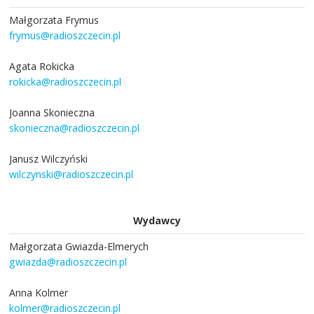
Małgorzata Frymus
frymus@radioszczecin.pl
Agata Rokicka
rokicka@radioszczecin.pl
Joanna Skonieczna
skonieczna@radioszczecin.pl
Janusz Wilczyński
wilczynski@radioszczecin.pl
Wydawcy
Małgorzata Gwiazda-Elmerych
gwiazda@radioszczecin.pl
Anna Kolmer
kolmer@radioszczecin.pl