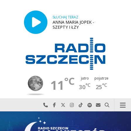
SŁUCHAJ TERAZ
ANNA MARIA JOPEK -
SZEPTY I ŁZY
°C
jutro
pojutrze
11
°C
°C
30
25
Najlepiej po prostu do nas zadzwoń
Odwiedź nas na Facebook-u
Odwiedź nas na X
Odwiedź nas na Instagram-ie
Odwiedź nas na TikTok-u
Szukaj nas na Spotify
Wyślij do nas w
Szukaj