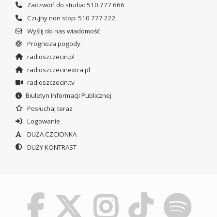
Zadzwoń do studia: 510 777 666
Czujny non stop: 510 777 222
Wyślij do nas wiadomość
Prognoza pogody
radioszczecin.pl
radioszczecinextra.pl
radioszczecin.tv
Biuletyn Informacji Publicznej
Posłuchaj teraz
Logowanie
DUŻA CZCIONKA
DUŻY KONTRAST