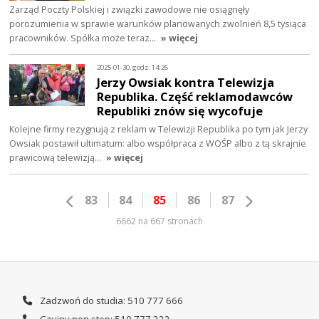
Zarząd Poczty Polskiej i związki zawodowe nie osiągnęły
porozumienia w sprawie warunków planowanych zwolnień 8,5 tysiąca
pracowników. Spółka może teraz…
» więcej
2025-01-30, godz. 14:26
Jerzy Owsiak kontra Telewizja
Republika. Część reklamodawców
Republiki znów się wycofuje
Kolejne firmy rezygnują z reklam w Telewizji Republika po tym jak Jerzy
Owsiak postawił ultimatum: albo współpraca z WOŚP albo z tą skrajnie
prawicową telewizją…
» więcej
83
84
85
86
87
6662 na 667 stronach
Zadzwoń do studia: 510 777 666