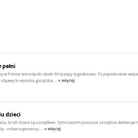
 pełni
 w Polsce wzrosła do około 50 tysięcy tygodniowo. To pięciokrotnie więce
ze objawy to wysoka gorączka…
» więcej
u dzieci
a, że ich dzieci są szczęśliwe. Tymczasem poczucie szczęścia deklaruje 
ieży - mówi najnowszy…
» więcej