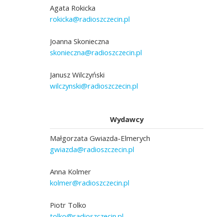
Agata Rokicka
rokicka@radioszczecin.pl
Joanna Skonieczna
skonieczna@radioszczecin.pl
Janusz Wilczyński
wilczynski@radioszczecin.pl
Wydawcy
Małgorzata Gwiazda-Elmerych
gwiazda@radioszczecin.pl
Anna Kolmer
kolmer@radioszczecin.pl
Piotr Tolko
tolko@radioszczecin.pl