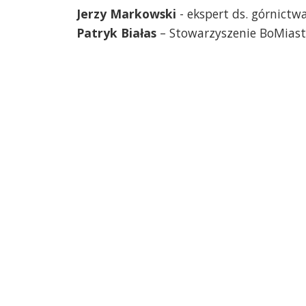
Jerzy Markowski
- ekspert ds. górnictw
Patryk Białas
– Stowarzyszenie BoMias