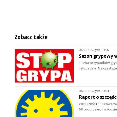
Zobacz także
2025-02-05, godz. 13:26
Sezon grypowy w
Liczba przypadków grypy
listopadzie. Najczęsts
2025-02-05, godz. 13:24
Raport o szczęści
Większość rodziców uważ
60 proc. dzieci i młodz