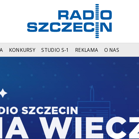
A
KONKURSY
STUDIO S-1
REKLAMA
O NAS