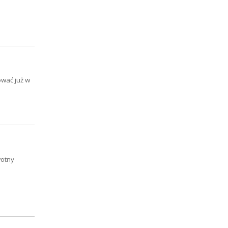
ować już w
wotny