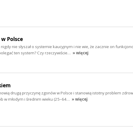
 w Polsce
 nigdy nie słyszał o systemie kaucyjnym i nie wie, że zacznie on funkcjon
polegać ten system? Czy rzeczywiście…
» więcej
kiem
nowią drugą przyczynę zgonów w Polsce i stanowią istotny problem zdro
ób w młodym i średnim wieku (25–64…
» więcej