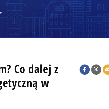
m? Co dalej z
getyczną w