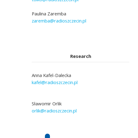
Paulina Zaremba
zaremba@radioszczecin.pl
Research
Anna Kafel-Dalecka
kafel@radioszczecin.pl
Sławomir Orlik
orlik@radioszczecin.pl