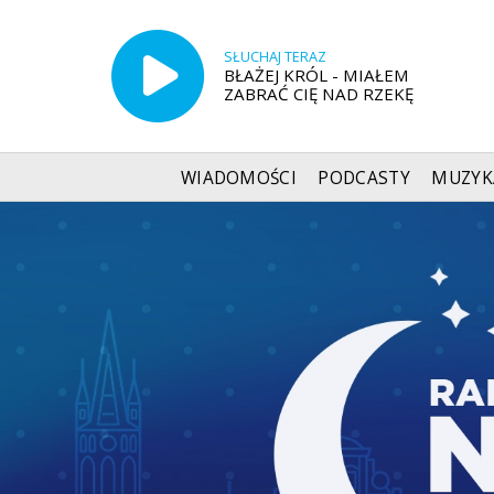
SŁUCHAJ TERAZ
BŁAŻEJ KRÓL - MIAŁEM
ZABRAĆ CIĘ NAD RZEKĘ
WIADOMOŚCI
PODCASTY
MUZYK