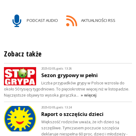
PODCAST AUDIO
AKTUALNOŚCI RSS
Zobacz także
2025-02-05, godz. 13:26
Sezon grypowy w pełni
Liczba przypadków grypy w Polsce wzrosła do
około 50 tysięcy tygodniowo. To pięciokrotnie więcej niż w listopadzie.
Najczęstsze objawy to wysoka gorączka…
» więcej
2025-02-05, godz. 13:24
Raport o szczęściu dzieci
Większość rodziców uważa, że ich dzieci są
szczęśliwe. Tymczasem poczucie szczęścia
deklaruje niespełna 60 proc. dzieci i młodzieży -