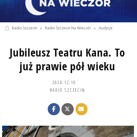
Radio Szczecin
»
Radio Szczecin Na Wieczór
»
Audycje
Jubileusz Teatru Kana. To
już prawie pół wieku
2024-12-10
RADIO SZCZECIN