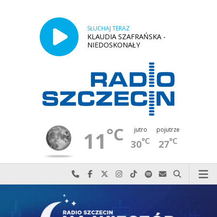
SŁUCHAJ TERAZ
KLAUDIA SZAFRAŃSKA -
NIEDOSKONAŁY
°C
jutro
pojutrze
11
°C
°C
30
27
Najlepiej po prostu do nas zadzwoń
Odwiedź nas na Facebook-u
Odwiedź nas na X
Odwiedź nas na Instagram-ie
Odwiedź nas na TikTok-u
Szukaj nas na Spotify
Wyślij do nas w
Szukaj