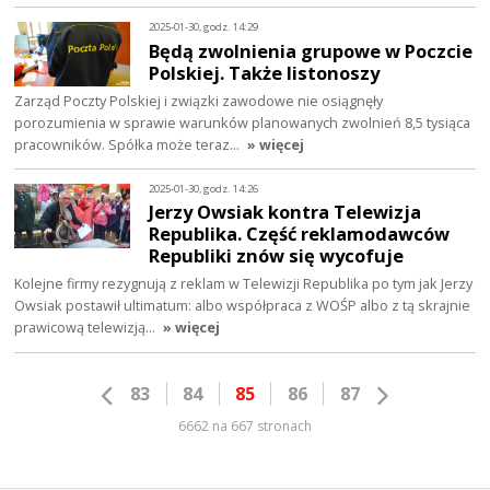
2025-01-30, godz. 14:29
Będą zwolnienia grupowe w Poczcie
Polskiej. Także listonoszy
Zarząd Poczty Polskiej i związki zawodowe nie osiągnęły
porozumienia w sprawie warunków planowanych zwolnień 8,5 tysiąca
pracowników. Spółka może teraz…
» więcej
2025-01-30, godz. 14:26
Jerzy Owsiak kontra Telewizja
Republika. Część reklamodawców
Republiki znów się wycofuje
Kolejne firmy rezygnują z reklam w Telewizji Republika po tym jak Jerzy
Owsiak postawił ultimatum: albo współpraca z WOŚP albo z tą skrajnie
prawicową telewizją…
» więcej
83
84
85
86
87
6662 na 667 stronach