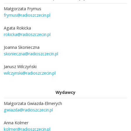
Małgorzata Frymus
frymus@radioszczecin.pl
Agata Rokicka
rokicka@radioszczecin.pl
Joanna Skonieczna
skonieczna@radioszczecin.pl
Janusz Wilczyński
wilczynski@radioszczecin.pl
Wydawcy
Małgorzata Gwiazda-Elmerych
gwiazda@radioszczecin.pl
Anna Kolmer
kolmer@radioszczecin.pl