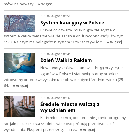
mówi najnowszy…
» więcej
2025-02-05, godz. 08:53
System kaucyjny w Polsce
Prawie co czwarty Polak nigdy nie słyszał o
systemie kaucyjnym i nie wie, że zacznie on funkcjonować już w tym
roku. Na czym ma polegać ten system? Czy rzeczywiście…
» więcej
2025-02-05, godz. 08:47
Dzień Walki z Rakiem
Nowotwory złośliwe stanowią drugą przyczynę
zgonów w Polsce i stanowią istotny problem
zdrowotny przede wszystkim u osób w młodym i średnim wieku (25–
64…
» więcej
2025-02-05, godz. 08:39
Średnie miasta walczą z
wyludnianiem
Karty mieszkańca, poszerzanie granic, programy
socjalne – tak miasta średniej wielkości próbują przeciwdziałać
wyludnianiu. Eksperci przestrzegają: nie…
» więcej