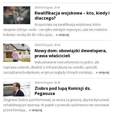
2025-02-03, godz. 20:41
Kwalifikacja wojskowa – kto, kiedy i
dlaczego?
Rozpoczęła się kwalifikacja wojskowa, która
obejmie 230 tys. osób – nie tylko młodych mężczyzn, (ale też niektóre
kobiety i osoby do 60. roku życia…
» więcej
2025-02-03, godz. 20:34
Nowy dom: obowiązki dewelopera,
prawa właścicieli
Wybudowanie nieruchomości to jedno, ale
naprawa usterek, dbałość o infrastrukturę na osiedlu, sposób
zarządzania budynkami, w tym przeglądy różnych instalacji…
» więcej
2025-02-03, godz. 20:28
Ziobro pod lupą Komisji ds.
Pegasusa
Zbigniew Ziobro poinformował, że wraca za granicę, aby kontynuować
rehabilitację po operacji. W piątek z powodu spóźnienia nie zeznawał
przed Komisją…
» więcej