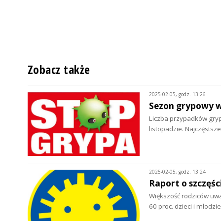
Zobacz także
2025-02-05, godz. 13:26
Sezon grypowy w
Liczba przypadków grypy
listopadzie. Najczęsts
2025-02-05, godz. 13:24
Raport o szczęści
Większość rodziców uważ
60 proc. dzieci i młodz