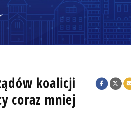
ządów koalicji
y coraz mniej