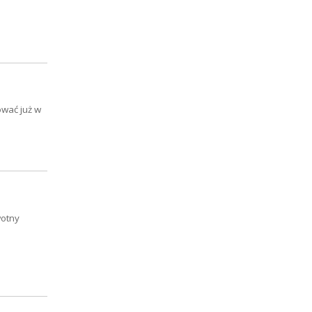
ować już w
wotny