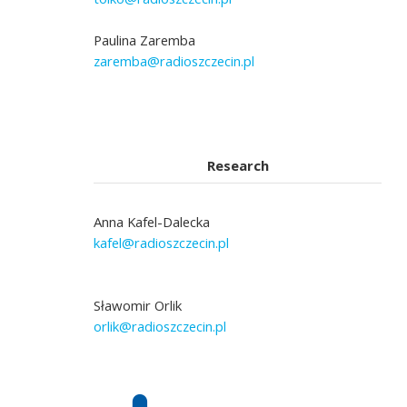
Paulina Zaremba
zaremba@radioszczecin.pl
Research
Anna Kafel-Dalecka
kafel@radioszczecin.pl
Sławomir Orlik
orlik@radioszczecin.pl