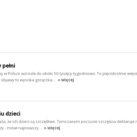
 pełni
 w Polsce wzrosła do około 50 tysięcy tygodniowo. To pięciokrotnie więce
ze objawy to wysoka gorączka…
» więcej
u dzieci
a, że ich dzieci są szczęśliwe. Tymczasem poczucie szczęścia deklaruje 
ieży - mówi najnowszy…
» więcej