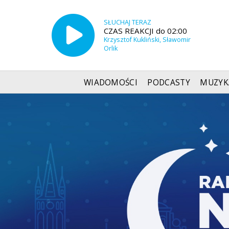
SŁUCHAJ TERAZ
CZAS REAKCJI do 02:00
Krzysztof Kukliński, Sławomir
Orlik
WIADOMOŚCI
PODCASTY
MUZYK