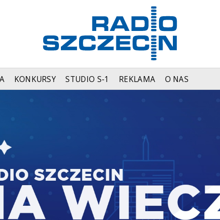
A
KONKURSY
STUDIO S-1
REKLAMA
O NAS