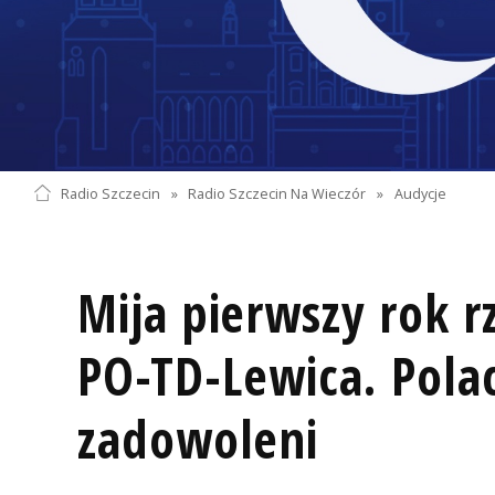
Radio Szczecin
»
Radio Szczecin Na Wieczór
»
Audycje
Mija pierwszy rok r
PO-TD-Lewica. Polac
zadowoleni