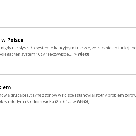
 w Polsce
 nigdy nie słyszał o systemie kaucyjnym i nie wie, że zacznie on funkcjon
polegać ten system? Czy rzeczywiście…
» więcej
kiem
nowią drugą przyczynę zgonów w Polsce i stanowią istotny problem zdro
ób w młodym i średnim wieku (25–64…
» więcej