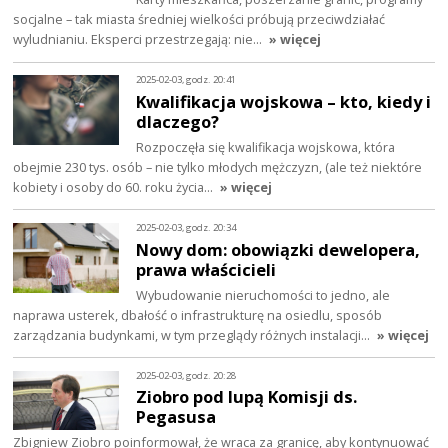
socjalne – tak miasta średniej wielkości próbują przeciwdziałać
wyludnianiu. Eksperci przestrzegają: nie…
» więcej
2025-02-03, godz. 20:41
Kwalifikacja wojskowa – kto, kiedy i
dlaczego?
Rozpoczęła się kwalifikacja wojskowa, która
obejmie 230 tys. osób – nie tylko młodych mężczyzn, (ale też niektóre
kobiety i osoby do 60. roku życia…
» więcej
2025-02-03, godz. 20:34
Nowy dom: obowiązki dewelopera,
prawa właścicieli
Wybudowanie nieruchomości to jedno, ale
naprawa usterek, dbałość o infrastrukturę na osiedlu, sposób
zarządzania budynkami, w tym przeglądy różnych instalacji…
» więcej
2025-02-03, godz. 20:28
Ziobro pod lupą Komisji ds.
Pegasusa
Zbigniew Ziobro poinformował, że wraca za granicę, aby kontynuować