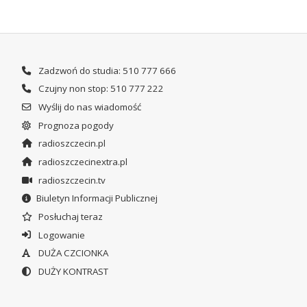
Zadzwoń do studia: 510 777 666
Czujny non stop: 510 777 222
Wyślij do nas wiadomość
Prognoza pogody
radioszczecin.pl
radioszczecinextra.pl
radioszczecin.tv
Biuletyn Informacji Publicznej
Posłuchaj teraz
Logowanie
DUŻA CZCIONKA
DUŻY KONTRAST