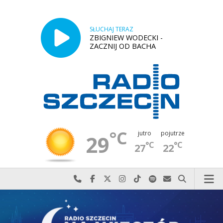
SŁUCHAJ TERAZ
ZBIGNIEW WODECKI -
ZACZNIJ OD BACHA
°C
jutro
pojutrze
29
°C
°C
27
22
Najlepiej po prostu do nas zadzwoń
Odwiedź nas na Facebook-u
Odwiedź nas na X
Odwiedź nas na Instagram-ie
Odwiedź nas na TikTok-u
Szukaj nas na Spotify
Wyślij do nas w
Szukaj