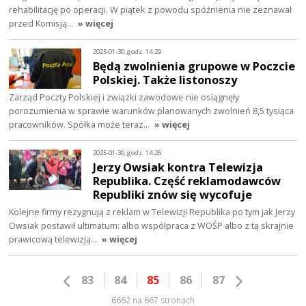
rehabilitację po operacji. W piątek z powodu spóźnienia nie zeznawał
przed Komisją…
» więcej
2025-01-30, godz. 14:29
Będą zwolnienia grupowe w Poczcie
Polskiej. Także listonoszy
Zarząd Poczty Polskiej i związki zawodowe nie osiągnęły
porozumienia w sprawie warunków planowanych zwolnień 8,5 tysiąca
pracowników. Spółka może teraz…
» więcej
2025-01-30, godz. 14:26
Jerzy Owsiak kontra Telewizja
Republika. Część reklamodawców
Republiki znów się wycofuje
Kolejne firmy rezygnują z reklam w Telewizji Republika po tym jak Jerzy
Owsiak postawił ultimatum: albo współpraca z WOŚP albo z tą skrajnie
prawicową telewizją…
» więcej
83
84
85
86
87
6662 na 667 stronach