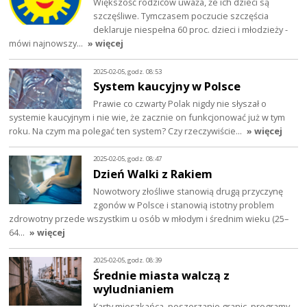
Większość rodziców uważa, że ich dzieci są
szczęśliwe. Tymczasem poczucie szczęścia
deklaruje niespełna 60 proc. dzieci i młodzieży -
mówi najnowszy…
» więcej
2025-02-05, godz. 08:53
System kaucyjny w Polsce
Prawie co czwarty Polak nigdy nie słyszał o
systemie kaucyjnym i nie wie, że zacznie on funkcjonować już w tym
roku. Na czym ma polegać ten system? Czy rzeczywiście…
» więcej
2025-02-05, godz. 08:47
Dzień Walki z Rakiem
Nowotwory złośliwe stanowią drugą przyczynę
zgonów w Polsce i stanowią istotny problem
zdrowotny przede wszystkim u osób w młodym i średnim wieku (25–
64…
» więcej
2025-02-05, godz. 08:39
Średnie miasta walczą z
wyludnianiem
Karty mieszkańca, poszerzanie granic, programy