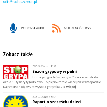
orlik@radioszczecin.pl
PODCAST AUDIO
AKTUALNOŚCI RSS
Zobacz także
2025-02-05, godz. 13:26
Sezon grypowy w pełni
Liczba przypadków grypy w Polsce wzrosła do
około 50 tysięcy tygodniowo. To pięciokrotnie więcej niż w listopadzie.
Najczęstsze objawy to wysoka gorączka…
» więcej
2025-02-05, godz. 13:24
Raport o szczęściu dzieci