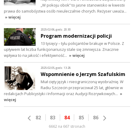
„W pokoju obok” to jasne stanowisko w kwestii
prawa do samobójstwa osób nieuleczalnie chorych. Reżyser uważa…
» więcej
2025-02-06, godz. 20:30
Program modernizacji policji
13 tysięcy – tylu policjantów brakuje w Polsce. Z
upływem lat liczba funkcjonariuszy stale się zmniejsza. Znacznie
wpływa to na jakość i efektywność…
» więcej
2025-02-05, godz. 13:28
Wspomnienie o Jerzym Szafulskim
Miał cięty język i nieograniczoną wyobraźnię. W
Radiu Szczecin przepracował 25 lat, głównie w
redakcjach Publicystyki i Informacji oraz Audycji Rozrywkowych…
»
więcej
82
83
84
85
86
6662 na 667 stronach