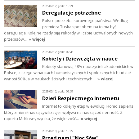
2025-02-12, godz. 15:21
Deregulacje potrzebne
Polsce potrzeba sprawnego państwa. Według
premiera Tuska sposobem na to ma być
deregulacja. Kolejne rządy biją rekordy w liczbie uchwalonych nowych
przepisów…
» więcej
2025-02-12, godz. 09:48
Kobiety i Dziewczęta w nauce
Kobiety stanowią 48% nauczycieli akademickich w
Polsce, z czego w naukach humanistycznych i społecznych ich udział
wynosi 50%, a w naukach ścisłych i technicznych…
» więcej
2025-02-12, godz. 09:37
Dzień Bezpiecznego Internetu
Internet to kolejny etap w ewolucji Homo sapiens,
który zmienił naszą cywilizację i wpływa na naszą codzienność. Z
raportu McKinsey wynika, że większość…
» więcej
2025-02-10, godz. 15:29
Przed nami "Noc Sów"