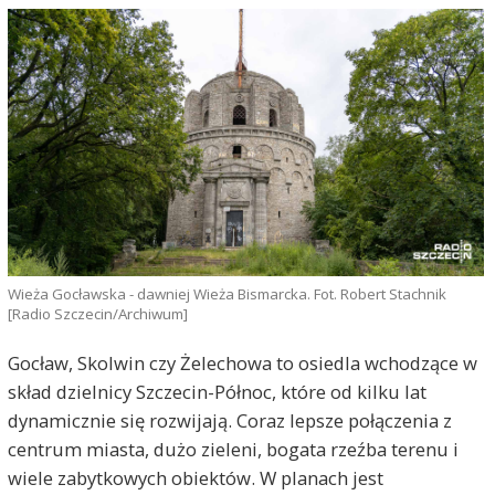
Wieża Gocławska - dawniej Wieża Bismarcka. Fot. Robert Stachnik
[Radio Szczecin/Archiwum]
Gocław, Skolwin czy Żelechowa to osiedla wchodzące w
skład dzielnicy Szczecin-Północ, które od kilku lat
dynamicznie się rozwijają. Coraz lepsze połączenia z
centrum miasta, dużo zieleni, bogata rzeźba terenu i
wiele zabytkowych obiektów. W planach jest