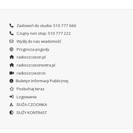
Zadzwoń do studia: 510 777 666
Czujny non stop: 510 777 222
Wyślij do nas wiadomość
Prognoza pogody
radioszczecin.pl
radioszczecinextra.pl
radioszczecin.tv
Biuletyn Informacji Publicznej
Posłuchaj teraz
Logowanie
DUŻA CZCIONKA
DUŻY KONTRAST