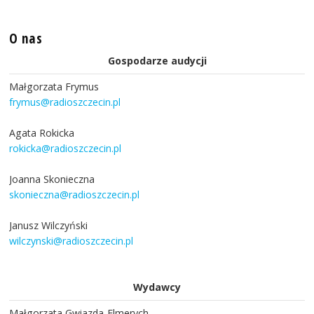
O nas
Gospodarze audycji
Małgorzata Frymus
frymus@radioszczecin.pl
Agata Rokicka
rokicka@radioszczecin.pl
Joanna Skonieczna
skonieczna@radioszczecin.pl
Janusz Wilczyński
wilczynski@radioszczecin.pl
Wydawcy
Małgorzata Gwiazda-Elmerych