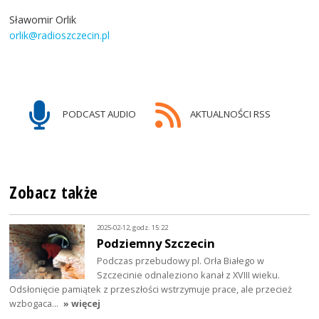
Sławomir Orlik
orlik@radioszczecin.pl
PODCAST AUDIO
AKTUALNOŚCI RSS
Zobacz także
2025-02-12, godz. 15:22
Podziemny Szczecin
Podczas przebudowy pl. Orła Białego w
Szczecinie odnaleziono kanał z XVIII wieku.
Odsłonięcie pamiątek z przeszłości wstrzymuje prace, ale przecież
wzbogaca…
» więcej