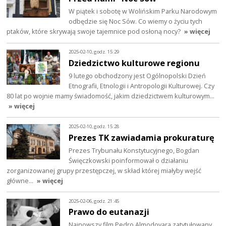
W piątek i sobotę w Wolińskim Parku Narodowym
odbędzie się Noc Sów. Co wiemy o życiu tych
ptaków, które skrywają swoje tajemnice pod osłoną nocy?
» więcej
2025-02-10, godz. 15:29
Dziedzictwo kulturowe regionu
9 lutego obchodzony jest Ogólnopolski Dzień
Etnografii, Etnologii i Antropologii Kulturowej. Czy
80 lat po wojnie mamy świadomość, jakim dziedzictwem kulturowym…
» więcej
2025-02-10, godz. 15:28
Prezes TK zawiadamia prokuraturę
Prezes Trybunału Konstytucyjnego, Bogdan
Święczkowski poinformował o działaniu
zorganizowanej grupy przestępczej, w skład której miałyby wejść
główne…
» więcej
2025-02-06, godz. 21:45
Prawo do eutanazji
Najnowszy film Pedro Almodovara zatytułowany