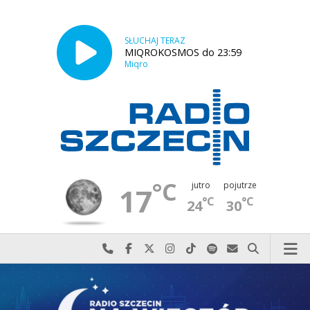
SŁUCHAJ TERAZ
MIQROKOSMOS do 23:59
Miqro
°C
jutro
pojutrze
17
°C
°C
24
30
Najlepiej po prostu do nas zadzwoń
Odwiedź nas na Facebook-u
Odwiedź nas na X
Odwiedź nas na Instagram-ie
Odwiedź nas na TikTok-u
Szukaj nas na Spotify
Wyślij do nas w
Szukaj