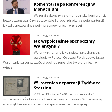
Komentarze po konferencji w
Monachium
Wczoraj zakończyła się monachijska konferencja
bezpieczeństwa. Czy rzeczywiście Europa zdradziła swoje wartości? –
jak zdiagnozował w swoim przemówieniu…
» więcej
2025-02-14, godz. 09:49
Jak współcześnie obchodzimy
Walentynki?
Walentynki, znane jako święto zakochanych,
ewoluują w Polsce. Co trzeci Polak zauważa, że
Walentynki są coraz częściej obchodzone jako święto, a nie…
»
więcej
2025-02-13, godz. 15:33
85. rocznica deportacji Żydów ze
Stettina
Z 12 na 13 lutego 1940 roku do mieszkań
szczecińskich Żydów i innych miejscowości Prowincji Szczecińskiej
wtargnęli kierowani przez Gestapo żołnierze…
» więcej