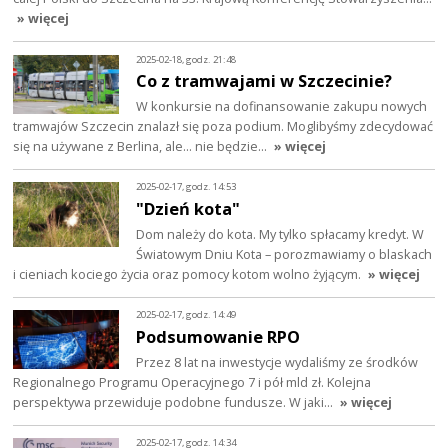
» więcej
2025-02-18, godz. 21:48
Co z tramwajami w Szczecinie?
W konkursie na dofinansowanie zakupu nowych
tramwajów Szczecin znalazł się poza podium. Moglibyśmy zdecydować
się na używane z Berlina, ale… nie będzie…
» więcej
2025-02-17, godz. 14:53
"Dzień kota"
Dom należy do kota. My tylko spłacamy kredyt. W
Światowym Dniu Kota – porozmawiamy o blaskach
i cieniach kociego życia oraz pomocy kotom wolno żyjącym.
» więcej
2025-02-17, godz. 14:49
Podsumowanie RPO
Przez 8 lat na inwestycje wydaliśmy ze środków
Regionalnego Programu Operacyjnego 7 i pół mld zł. Kolejna
perspektywa przewiduje podobne fundusze. W jaki…
» więcej
2025-02-17, godz. 14:34