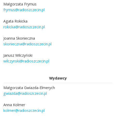
Małgorzata Frymus
frymus@radioszczecin.pl
Agata Rokicka
rokicka@radioszczecin.pl
Joanna Skonieczna
skonieczna@radioszczecin.pl
Janusz Wilczyński
wilczynski@radioszczecin.pl
Wydawcy
Małgorzata Gwiazda-Elmerych
gwiazda@radioszczecin.pl
Anna Kolmer
kolmer@radioszczecin.pl