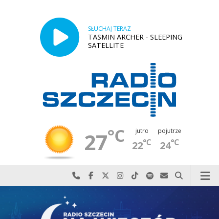
SŁUCHAJ TERAZ
TASMIN ARCHER - SLEEPING
SATELLITE
°C
jutro
pojutrze
27
°C
°C
22
24
Najlepiej po prostu do nas zadzwoń
Odwiedź nas na Facebook-u
Odwiedź nas na X
Odwiedź nas na Instagram-ie
Odwiedź nas na TikTok-u
Szukaj nas na Spotify
Wyślij do nas w
Szukaj