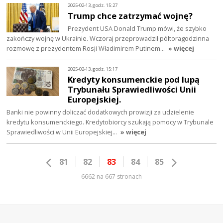
2025-02-13, godz. 15:27
Trump chce zatrzymać wojnę?
Prezydent USA Donald Trump mówi, że szybko
zakończy wojnę w Ukrainie. Wczoraj przeprowadził półtoragodzinna
rozmowę z prezydentem Rosji Władimirem Putinem…
» więcej
2025-02-13, godz. 15:17
Kredyty konsumenckie pod lupą
Trybunału Sprawiedliwości Unii
Europejskiej.
Banki nie powinny doliczać dodatkowych prowizji za udzielenie
kredytu konsumenckiego. Kredytobiorcy szukają pomocy w Trybunale
Sprawiedliwości w Unii Europejskiej…
» więcej
81
82
83
84
85
6662 na 667 stronach