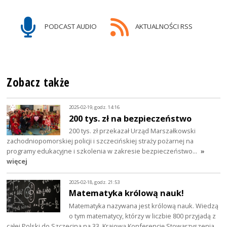
PODCAST AUDIO
AKTUALNOŚCI RSS
Zobacz także
2025-02-19, godz. 14:16
200 tys. zł na bezpieczeństwo
200 tys. zł przekazał Urząd Marszałkowski
zachodniopomorskiej policji i szczecińskiej straży pożarnej na
programy edukacyjne i szkolenia w zakresie bezpieczeństwo…
»
więcej
2025-02-18, godz. 21:53
Matematyka królową nauk!
Matematyka nazywana jest królową nauk. Wiedzą
o tym matematycy, którzy w liczbie 800 przyjadą z
całej Polski do Szczecina na 33. Krajową Konferencję Stowarzyszenia…