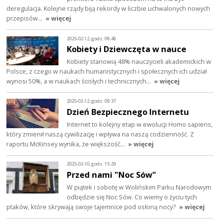
deregulacja. Kolejne rządy biją rekordy w liczbie uchwalonych nowych
przepisów…
» więcej
2025-02-12, godz. 09:48
Kobiety i Dziewczęta w nauce
Kobiety stanowią 48% nauczycieli akademickich w
Polsce, z czego w naukach humanistycznych i społecznych ich udział
wynosi 50%, a w naukach ścisłych i technicznych…
» więcej
2025-02-12, godz. 09:37
Dzień Bezpiecznego Internetu
Internet to kolejny etap w ewolucji Homo sapiens,
który zmienił naszą cywilizację i wpływa na naszą codzienność. Z
raportu McKinsey wynika, że większość…
» więcej
2025-02-10, godz. 15:29
Przed nami "Noc Sów"
W piątek i sobotę w Wolińskim Parku Narodowym
odbędzie się Noc Sów. Co wiemy o życiu tych
ptaków, które skrywają swoje tajemnice pod osłoną nocy?
» więcej