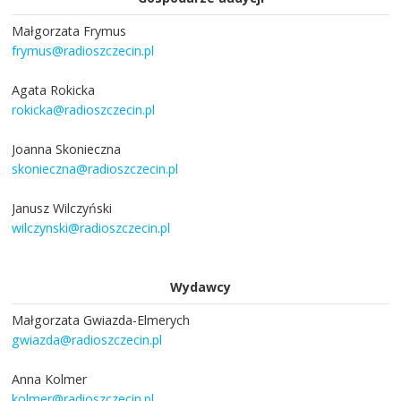
Małgorzata Frymus
frymus@radioszczecin.pl
Agata Rokicka
rokicka@radioszczecin.pl
Joanna Skonieczna
skonieczna@radioszczecin.pl
Janusz Wilczyński
wilczynski@radioszczecin.pl
Wydawcy
Małgorzata Gwiazda-Elmerych
gwiazda@radioszczecin.pl
Anna Kolmer
kolmer@radioszczecin.pl