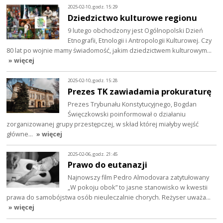
2025-02-10, godz. 15:29
Dziedzictwo kulturowe regionu
9 lutego obchodzony jest Ogólnopolski Dzień
Etnografii, Etnologii i Antropologii Kulturowej. Czy
80 lat po wojnie mamy świadomość, jakim dziedzictwem kulturowym…
» więcej
2025-02-10, godz. 15:28
Prezes TK zawiadamia prokuraturę
Prezes Trybunału Konstytucyjnego, Bogdan
Święczkowski poinformował o działaniu
zorganizowanej grupy przestępczej, w skład której miałyby wejść
główne…
» więcej
2025-02-06, godz. 21:45
Prawo do eutanazji
Najnowszy film Pedro Almodovara zatytułowany
„W pokoju obok” to jasne stanowisko w kwestii
prawa do samobójstwa osób nieuleczalnie chorych. Reżyser uważa…
» więcej