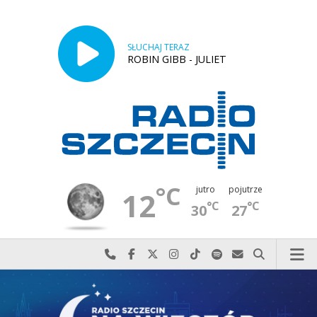
SŁUCHAJ TERAZ
ROBIN GIBB - JULIET
°C
jutro
pojutrze
12
°C
°C
30
27
Najlepiej po prostu do nas zadzwoń
Odwiedź nas na Facebook-u
Odwiedź nas na X
Odwiedź nas na Instagram-ie
Odwiedź nas na TikTok-u
Szukaj nas na Spotify
Wyślij do nas w
Szukaj