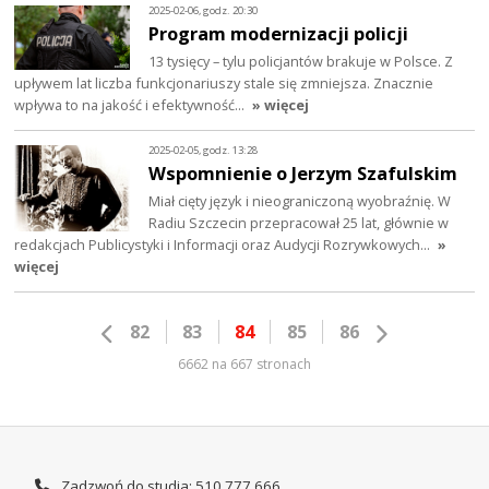
2025-02-06, godz. 20:30
Program modernizacji policji
13 tysięcy – tylu policjantów brakuje w Polsce. Z
upływem lat liczba funkcjonariuszy stale się zmniejsza. Znacznie
wpływa to na jakość i efektywność…
» więcej
2025-02-05, godz. 13:28
Wspomnienie o Jerzym Szafulskim
Miał cięty język i nieograniczoną wyobraźnię. W
Radiu Szczecin przepracował 25 lat, głównie w
redakcjach Publicystyki i Informacji oraz Audycji Rozrywkowych…
»
więcej
82
83
84
85
86
6662 na 667 stronach
Zadzwoń do studia: 510 777 666