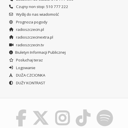
Czujny non stop: 510 777 222
Wyślij do nas wiadomość
Prognoza pogody
radioszczecin.pl
radioszczecinextra.pl
radioszczecin.tv
Biuletyn Informacji Publicznej
Posłuchaj teraz
Logowanie
DUŻA CZCIONKA
DUŻY KONTRAST