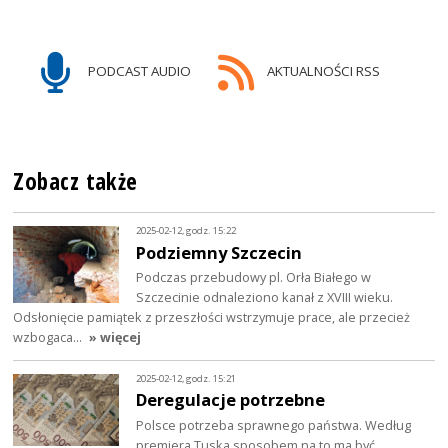
PODCAST AUDIO
AKTUALNOŚCI RSS
Zobacz także
2025-02-12, godz. 15:22
Podziemny Szczecin
Podczas przebudowy pl. Orła Białego w
Szczecinie odnaleziono kanał z XVIII wieku.
Odsłonięcie pamiątek z przeszłości wstrzymuje prace, ale przecież
wzbogaca…
» więcej
2025-02-12, godz. 15:21
Deregulacje potrzebne
Polsce potrzeba sprawnego państwa. Według
premiera Tuska sposobem na to ma być