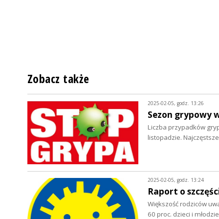
Zobacz także
2025-02-05, godz. 13:26
Sezon grypowy w
Liczba przypadków grypy
listopadzie. Najczęsts
2025-02-05, godz. 13:24
Raport o szczęści
Większość rodziców uważ
60 proc. dzieci i młodz