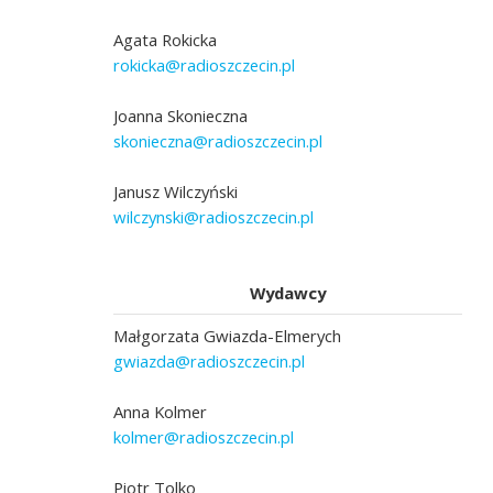
Agata Rokicka
rokicka@radioszczecin.pl
Joanna Skonieczna
skonieczna@radioszczecin.pl
Janusz Wilczyński
wilczynski@radioszczecin.pl
Wydawcy
Małgorzata Gwiazda-Elmerych
gwiazda@radioszczecin.pl
Anna Kolmer
kolmer@radioszczecin.pl
Piotr Tolko