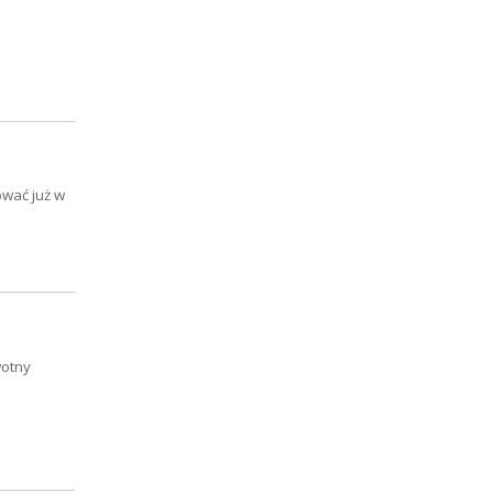
ować już w
wotny