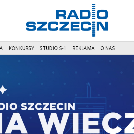
A
KONKURSY
STUDIO S-1
REKLAMA
O NAS