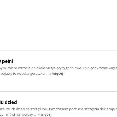
 pełni
 w Polsce wzrosła do około 50 tysięcy tygodniowo. To pięciokrotnie więce
ze objawy to wysoka gorączka…
» więcej
u dzieci
a, że ich dzieci są szczęśliwe. Tymczasem poczucie szczęścia deklaruje 
ieży - mówi najnowszy…
» więcej