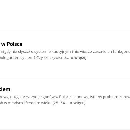
 w Polsce
 nigdy nie słyszał o systemie kaucyjnym i nie wie, że zacznie on funkcjon
polegać ten system? Czy rzeczywiście…
» więcej
kiem
nowią drugą przyczynę zgonów w Polsce i stanowią istotny problem zdro
ób w młodym i średnim wieku (25–64…
» więcej