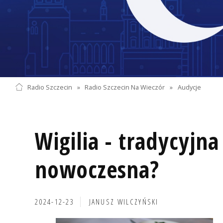
Radio Szczecin
»
Radio Szczecin Na Wieczór
»
Audycje
Wigilia - tradycyjna
nowoczesna?
2024-12-23
JANUSZ WILCZYŃSKI