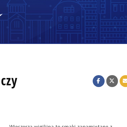
 czy
Wieczerza wigilijna to smaki zapamiętane z