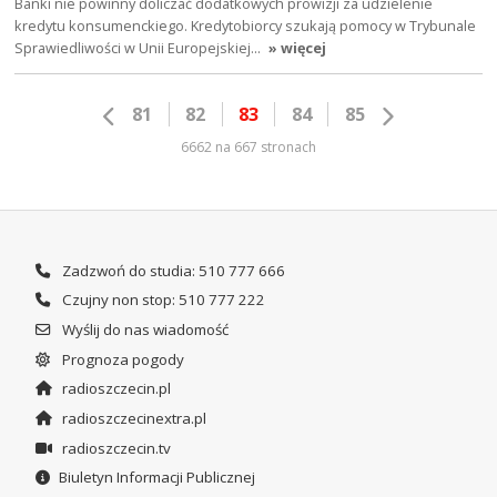
Banki nie powinny doliczać dodatkowych prowizji za udzielenie
kredytu konsumenckiego. Kredytobiorcy szukają pomocy w Trybunale
Sprawiedliwości w Unii Europejskiej…
» więcej
81
82
83
84
85
6662 na 667 stronach
Zadzwoń do studia: 510 777 666
Czujny non stop: 510 777 222
Wyślij do nas wiadomość
Prognoza pogody
radioszczecin.pl
radioszczecinextra.pl
radioszczecin.tv
Biuletyn Informacji Publicznej