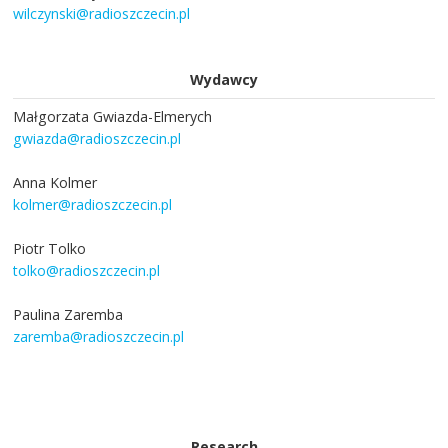
wilczynski@radioszczecin.pl
Wydawcy
Małgorzata Gwiazda-Elmerych
gwiazda@radioszczecin.pl
Anna Kolmer
kolmer@radioszczecin.pl
Piotr Tolko
tolko@radioszczecin.pl
Paulina Zaremba
zaremba@radioszczecin.pl
Research