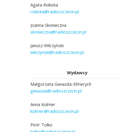
Agata Rokicka
rokicka@radioszczecin.pl
Joanna Skonieczna
skonieczna@radioszczecin.pl
Janusz Wilczyński
wilczynski@radioszczecin.pl
Wydawcy
Małgorzata Gwiazda-Elmerych
gwiazda@radioszczecin.pl
Anna Kolmer
kolmer@radioszczecin.pl
Piotr Tolko
tolko@radioszczecin.pl