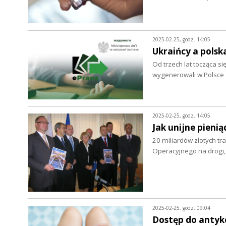
2025-02-25, godz. 14:05
Ukraińcy a pols
Od trzech lat tocząca s
wygenerowali w Polsce
2025-02-25, godz. 14:05
Jak unijne pienią
20 miliardów złotych t
Operacyjnego na drogi, 
2025-02-25, godz. 09:04
Dostęp do antyk