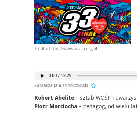
źródło: https://www.wosp.org.pl
Zaprasza Janusz Wilczyński
Robert Abelite
– sztab WOŚP Towarzystw
Piotr Marciocha
– pedagog, od wielu l