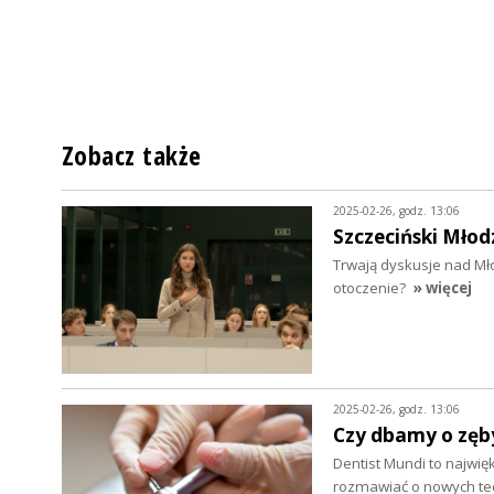
Zobacz także
2025-02-26, godz. 13:06
Szczeciński Mło
Trwają dyskusje nad M
otoczenie?
» więcej
2025-02-26, godz. 13:06
Czy dbamy o zęb
Dentist Mundi to najwi
rozmawiać o nowych tec