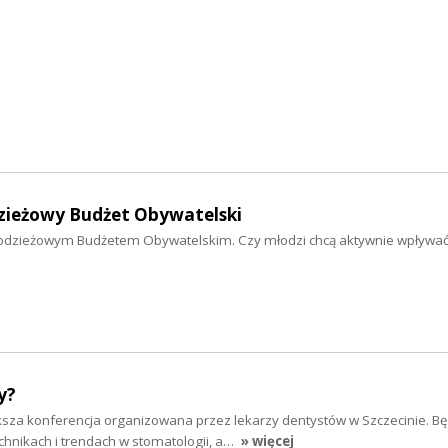
dzieżowy Budżet Obywatelski
łodzieżowym Budżetem Obywatelskim. Czy młodzi chcą aktywnie wpływać
y?
ększa konferencja organizowana przez lekarzy dentystów w Szczecinie. B
hnikach i trendach w stomatologii, a…
» więcej