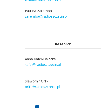
Paulina Zaremba
zaremba@radioszczecin.pl
Research
Anna Kafel-Dalecka
kafel@radioszczecin.pl
Sławomir Orlik
orlik@radioszczecin.pl