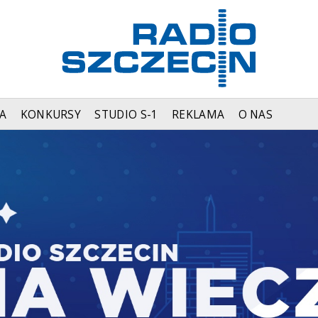
A
KONKURSY
STUDIO S-1
REKLAMA
O NAS