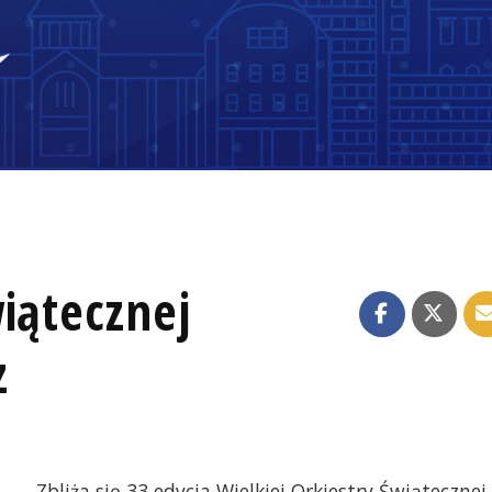
iątecznej
z
Zbliża się 33 edycja Wielkiej Orkiestry Świątecznej