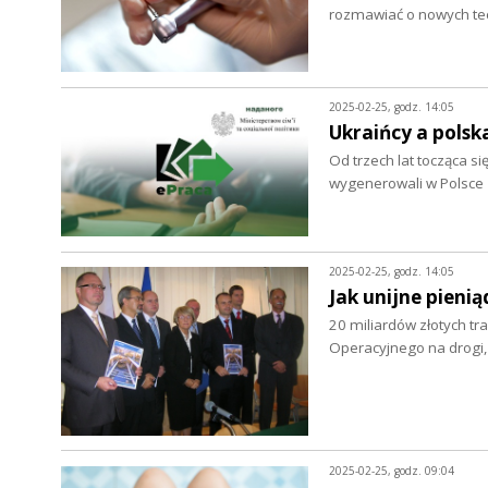
rozmawiać o nowych tec
2025-02-25, godz. 14:05
Ukraińcy a pols
Od trzech lat tocząca s
wygenerowali w Polsce
2025-02-25, godz. 14:05
Jak unijne pienią
20 miliardów złotych t
Operacyjnego na drogi, 
2025-02-25, godz. 09:04