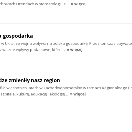
hnikach i trendach w stomatologii, a…
» więcej
ka gospodarka
ię w Ukrainie wojna wpływa na polska gospodarkę. Przez ten czas obywate
 znaczne wpływy podatkowe, które…
» więcej
dze zmieniły nasz region
rafiło w ostatnich latach w Zachodniopomorskie w ramach Regionalnego 
szpitale, kulturę, edukację i ekologię…
» więcej