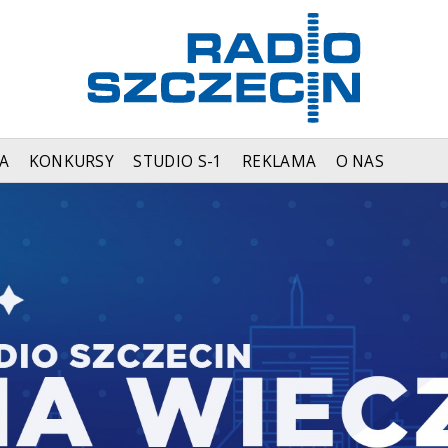
A
KONKURSY
STUDIO S-1
REKLAMA
O NAS