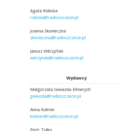
Agata Rokicka
rokicka@radioszczecin.pl
Joanna Skonieczna
skonieczna@radioszczecin.pl
Janusz Wilczyński
wilczynski@radioszczecin.pl
Wydawcy
Małgorzata Gwiazda-Elmerych
gwiazda@radioszczecin.pl
Anna Kolmer
kolmer@radioszczecin.pl
Piotr Tolko