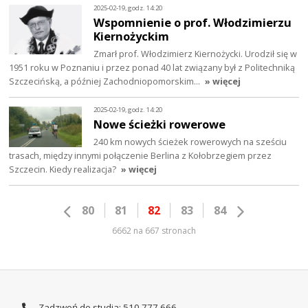
2025-02-19, godz. 14:20
Wspomnienie o prof. Włodzimierzu
Kiernożyckim
Zmarł prof. Włodzimierz Kiernożycki. Urodził się w
1951 roku w Poznaniu i przez ponad 40 lat związany był z Politechniką
Szczecińską, a później Zachodniopomorskim…
» więcej
2025-02-19, godz. 14:20
Nowe ścieżki rowerowe
240 km nowych ścieżek rowerowych na sześciu
trasach, między innymi połączenie Berlina z Kołobrzegiem przez
Szczecin. Kiedy realizacja?
» więcej
80
81
82
83
84
6662 na 667 stronach
Zadzwoń do studia: 510 777 666