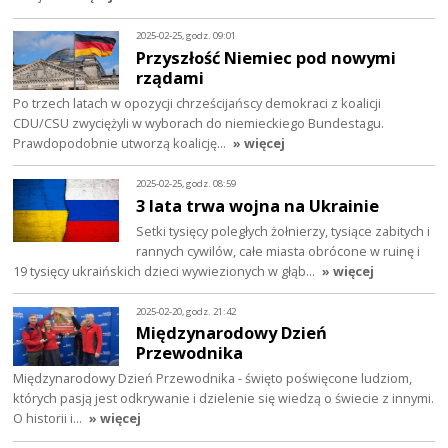
2025-02-25, godz. 09:01
Przyszłość Niemiec pod nowymi
rządami
Po trzech latach w opozycji chrześcijańscy demokraci z koalicji
CDU/CSU zwyciężyli w wyborach do niemieckiego Bundestagu.
Prawdopodobnie utworzą koalicję…
» więcej
2025-02-25, godz. 08:59
3 lata trwa wojna na Ukrainie
Setki tysięcy poległych żołnierzy, tysiące zabitych i
rannych cywilów, całe miasta obrócone w ruinę i
19 tysięcy ukraińskich dzieci wywiezionych w głąb…
» więcej
2025-02-20, godz. 21:42
Międzynarodowy Dzień
Przewodnika
Międzynarodowy Dzień Przewodnika - święto poświęcone ludziom,
których pasją jest odkrywanie i dzielenie się wiedzą o świecie z innymi.
O historii i…
» więcej