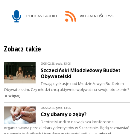
PODCAST AUDIO
AKTUALNOŚCI RSS
Zobacz także
2025-02-26, godz. 13:06
Szczeciński Młodzieżowy Budżet
Obywatelski
Trwają dyskusje nad Młodzieżowym Budżetem
Obywatelskim. Czy młodzi chcą aktywnie wpływać na swoje otoczenie?
» więcej
2025-02-26, godz. 13:06
Czy dbamy o zęby?
Dentist Mundi to największa konferencja
organizowana przez lekarzy dentystów w Szczecinie. Będą rozmawiać
o nowych technikach i trendach w stomatologii, a…
» więcej