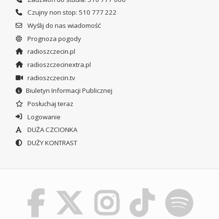
Czujny non stop: 510 777 222
Wyślij do nas wiadomość
Prognoza pogody
radioszczecin.pl
radioszczecinextra.pl
radioszczecin.tv
Biuletyn Informacji Publicznej
Posłuchaj teraz
Logowanie
DUŻA CZCIONKA
DUŻY KONTRAST