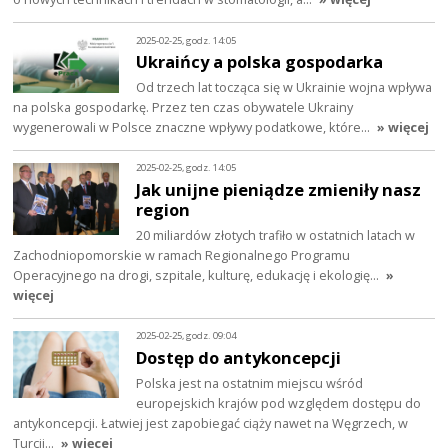
2025-02-25, godz. 14:05
Ukraińcy a polska gospodarka
Od trzech lat tocząca się w Ukrainie wojna wpływa
na polska gospodarkę. Przez ten czas obywatele Ukrainy
wygenerowali w Polsce znaczne wpływy podatkowe, które…
» więcej
2025-02-25, godz. 14:05
Jak unijne pieniądze zmieniły nasz
region
20 miliardów złotych trafiło w ostatnich latach w
Zachodniopomorskie w ramach Regionalnego Programu
Operacyjnego na drogi, szpitale, kulturę, edukację i ekologię…
»
więcej
2025-02-25, godz. 09:04
Dostęp do antykoncepcji
Polska jest na ostatnim miejscu wśród
europejskich krajów pod względem dostępu do
antykoncepcji. Łatwiej jest zapobiegać ciąży nawet na Węgrzech, w
Turcji…
» więcej