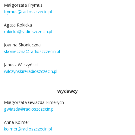
Małgorzata Frymus
frymus@radioszczecin.pl
Agata Rokicka
rokicka@radioszczecin.pl
Joanna Skonieczna
skonieczna@radioszczecin.pl
Janusz Wilczyński
wilczynski@radioszczecin.pl
Wydawcy
Małgorzata Gwiazda-Elmerych
gwiazda@radioszczecin.pl
Anna Kolmer
kolmer@radioszczecin.pl