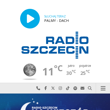
SŁUCHAJ TERAZ
PALMY - DACH
°C
jutro
pojutrze
11
°C
°C
30
25
Najlepiej po prostu do nas zadzwoń
Odwiedź nas na Facebook-u
Odwiedź nas na X
Odwiedź nas na Instagram-ie
Odwiedź nas na TikTok-u
Szukaj nas na Spotify
Wyślij do nas w
Szukaj