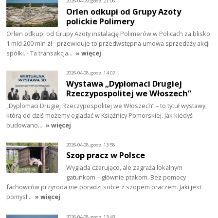
2026-04-09, godz. 21:06
Orlen odkupi od Grupy Azoty
polickie Polimery
Orlen odkupi od Grupy Azoty instalację Polimerów w Policach za blisko
1 mld 200 mln zł - przewiduje to przedwstępna umowa sprzedaży akcji
spółki. - Ta transakcja…
» więcej
2026-04-08, godz. 14:02
Wystawa „Dyplomaci Drugiej
Rzeczypospolitej we Włoszech”
„Dyplomaci Drugiej Rzeczypospolitej we Włoszech” – to tytuł wystawy,
którą od dziś możemy oglądać w Książnicy Pomorskiej. Jak kiedyś
budowano…
» więcej
2026-04-08, godz. 13:58
Szop pracz w Polsce
Wygląda czarująco, ale zagraża lokalnym
gatunkom – głównie ptakom. Bez pomocy
fachowców przyroda nie poradzi sobie z szopem praczem. Jaki jest
pomysł…
» więcej
2026-04-08, godz. 13:43