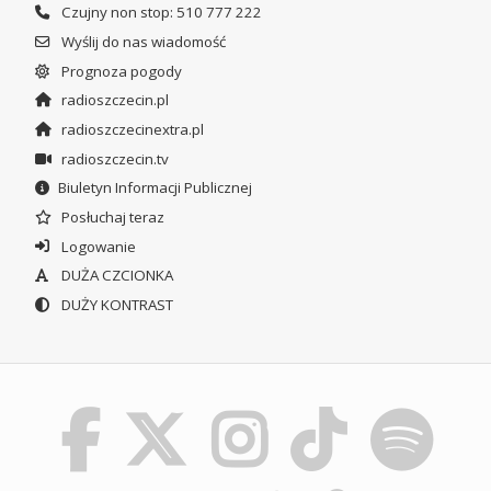
Czujny non stop: 510 777 222
Wyślij do nas wiadomość
Prognoza pogody
radioszczecin.pl
radioszczecinextra.pl
radioszczecin.tv
Biuletyn Informacji Publicznej
Posłuchaj teraz
Logowanie
DUŻA CZCIONKA
DUŻY KONTRAST