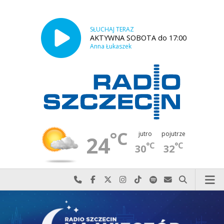
SŁUCHAJ TERAZ
AKTYWNA SOBOTA do 17:00
Anna Łukaszek
°C
jutro
pojutrze
24
°C
°C
30
32
Najlepiej po prostu do nas zadzwoń
Odwiedź nas na Facebook-u
Odwiedź nas na X
Odwiedź nas na Instagram-ie
Odwiedź nas na TikTok-u
Szukaj nas na Spotify
Wyślij do nas w
Szukaj