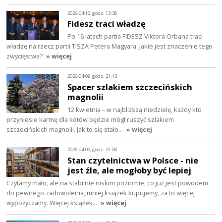
2026-04-13, godz. 13:38
Fidesz traci władzę
Po 16 latach partia FIDESZ Viktora Orbana traci
władzę na rzecz partii TISZA Petera Magyara. Jakie jest znaczenie tego
zwycięstwa?
» więcej
2026-04-09, godz. 21:13
Spacer szlakiem szczecińskich
magnolii
12 kwietnia – w najbliższą niedzielę, każdy kto
przyniesie karmę dla kotów będzie mógł ruszyć szlakiem
szczecińskich magnolii. Jak to się stało…
» więcej
2026-04-09, godz. 21:08
Stan czytelnictwa w Polsce - nie
jest źle, ale mogłoby być lepiej
Czytamy mało, ale na stabilnie niskim poziomie, co już jest powodem
do pewnego zadowolenia, mniej książek kupujemy, za to więcej
wypożyczamy. Więcej książek…
» więcej