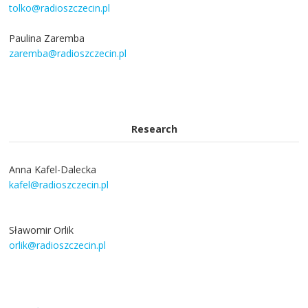
tolko@radioszczecin.pl
Paulina Zaremba
zaremba@radioszczecin.pl
Research
Anna Kafel-Dalecka
kafel@radioszczecin.pl
Sławomir Orlik
orlik@radioszczecin.pl