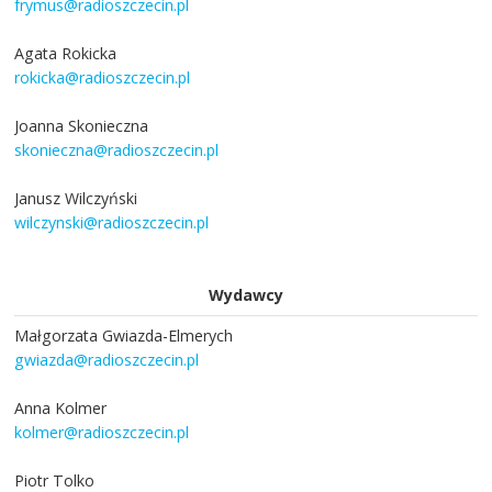
frymus@radioszczecin.pl
Agata Rokicka
rokicka@radioszczecin.pl
Joanna Skonieczna
skonieczna@radioszczecin.pl
Janusz Wilczyński
wilczynski@radioszczecin.pl
Wydawcy
Małgorzata Gwiazda-Elmerych
gwiazda@radioszczecin.pl
Anna Kolmer
kolmer@radioszczecin.pl
Piotr Tolko