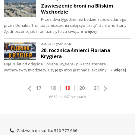
Zawieszenie broni na Bliskim
Wschodzie
Przez dwa tygodnie nie będzie zapowiadanego
przez Donalda Trumpa „zniszczenia całej cywilizacji”. Zarówno Stany
Zjednoczone, jak i Iran uznały to za swój…
» więcej
2026-04-07, godz. 20:44
20. rocznica śmierci Floriana
Krygiera
Mija 20 lat od odejścia Floriana Krygiera - piłkarza, trenera i
wychowawcy młodzieży. Czy jego etos jest nadal aktualny?
» więcej
17
18
19
20
21
6662 na 667 stronach
Zadzwoń do studia: 510 777 666