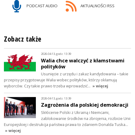
PODCAST AUDIO
AKTUALNOŚCI RSS
Zobacz także
2026-04-13, godz. 13:39
Walia chce walczyć z kłamstwami
polityków
Usunięcie z urzędu i zakaz kandydowania – takie
przepisy przygotowuje Walia wobec polityków, którzy okłamują
wyborców. Czy takie prawo trzeba wprowadzić…
» więcej
2026-04-13, godz. 13:39
Zagrożenia dla polskiej demokracji
Skłócenie Polski z Ukrainą i Niemcami,
zablokowanie środków na zbrojenia, rozbicie Unii
Europejskiej i destrukcja państwa prawa to zdaniem Donalda Tuska…
» więcej