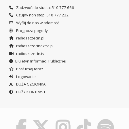
Zadzwoń do studia: 510 777 666
Czujny non stop: 510 777 222
Wyślij do nas wiadomość
Prognoza pogody
radioszczecin.pl
radioszczecinextra.pl
radioszczecin.tv
Biuletyn Informacji Publicznej
Posłuchaj teraz
Logowanie
DUŻA CZCIONKA
DUŻY KONTRAST