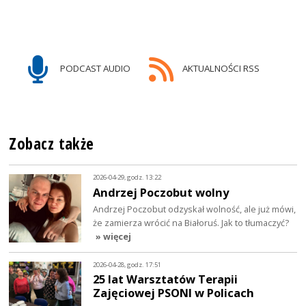
PODCAST AUDIO
AKTUALNOŚCI RSS
Zobacz także
2026-04-29, godz. 13:22
Andrzej Poczobut wolny
Andrzej Poczobut odzyskał wolność, ale już mówi,
że zamierza wrócić na Białoruś. Jak to tłumaczyć?
» więcej
2026-04-28, godz. 17:51
25 lat Warsztatów Terapii
Zajęciowej PSONI w Policach