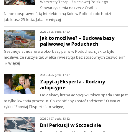
Warsztaty Terapii Zajęciowej Polskiego
Stowarzyszenia na rzecz Osób z
Niepełnosprawnością Intelektualną Koło w Policach obchodzi
jubileusz 25-lecia. Jak…
» więcej
2026-04-28, godz. 17:50
Jak to możliwe? – Budowa bazy
paliwowej w Poduchach
Gęstnieje atmosfera wokół bazy paliw w Poduchach. Jak to było
możliwe, że ruszyła tak wielka inwestycja bez stosownych zezwoleń?
» więcej
2026-04-28, godz. 17:47
Zapytaj Eksperta - Rodziny
adopcyjne
Od dekady liczba adopcji w Polsce spada i nie jest
to tylko kwestia procedur. Co zrobić aby zostać rodzicem? O tym w
cyklu "Zapytaj Eksperta".
» więcej
2026-04-27, godz. 13:52
Dni Perkusji w Szczecinie