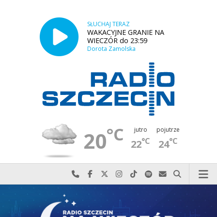
SŁUCHAJ TERAZ
WAKACYJNE GRANIE NA
WIECZÓR do 23:59
Dorota Zamolska
°C
jutro
pojutrze
20
°C
°C
22
24
Najlepiej po prostu do nas zadzwoń
Odwiedź nas na Facebook-u
Odwiedź nas na X
Odwiedź nas na Instagram-ie
Odwiedź nas na TikTok-u
Szukaj nas na Spotify
Wyślij do nas w
Szukaj