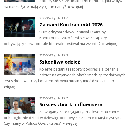
Zaczęły się Szczecińskie Dni Perkusji. Jaki wpływ
na nasze życie mają wybijane rytmy?
» więcej
2026-04-27, godz. 13:51
Za nami Kontrapunkt 2026
58 Międzynarodowy Festiwal Teatralny
Kontrapunkt zakończył się wczoraj. Czy
odbywający się w formule biennale festiwal ma wzięcie?
» więcej
2026-04-27, godz. 13:49
Szkodliwa odzież
Kolejne badania i raporty podkreślają, że tania
odzież na azjatyckich platformach sprzedażowych
jest szkodliwa . Czy kosztem zdrowia musimy mieć dziesiątą…
»
więcej
2026-04-27, godz. 13:45
Sukces zbiórki influensera
Łatwogang zebrał gigantyczną kwotę na chore
onkologicznie dzieci w dziewięciodniowym streamie charytatywnym.
Czy mamy w Polsce Owsiaka bis?
» więcej