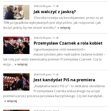
2026-03-09, godz. 11:49
Jak walczyć z jaskrą?
Choroba rozwija się bezobjawowo, przez co aż
70% przypadków wykrywanych jest zbyt późno. Jak rozpoznać i jak
leczyć jaskrę, by nie stracić wzroku?
» więcej
2026-03-09, godz. 11:48
Przemysław Czarnek a rola kobiet
Ugruntowywanie cnót niewieścich i
macierzyństwo jako nadrzędne zadanie kobiet –
tak rolę pań widzi ewentualny premier Przemysław Czarnek. Czy ta
wizja…
» więcej
2026-03-09, godz. 11:45
Jest kandydat PiS na premiera
„Radykalna twarz PiS-u” - to delikatne określenie
Przemysława Czarnka wskazanego na urząd
premiera przez prezesa Jarosława Kaczyńskiego. Czy ten kandydat…
» więcej
2026-03-05, godz. 22:14