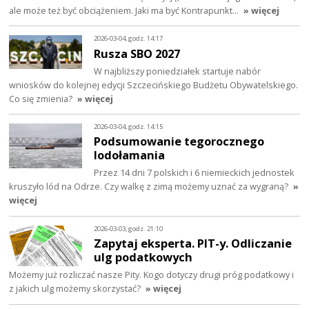
ale może też być obciążeniem. Jaki ma być Kontrapunkt…
» więcej
2026-03-04, godz. 14:17
Rusza SBO 2027
W najbliższy poniedziałek startuje nabór
wniosków do kolejnej edycji Szczecińskiego Budżetu Obywatelskiego.
Co się zmienia?
» więcej
2026-03-04, godz. 14:15
Podsumowanie tegorocznego
lodołamania
Przez 14 dni 7 polskich i 6 niemieckich jednostek
kruszyło lód na Odrze. Czy walkę z zimą możemy uznać za wygraną?
»
więcej
2026-03-03, godz. 21:10
Zapytaj eksperta. PIT-y. Odliczanie
ulg podatkowych
Możemy już rozliczać nasze Pity. Kogo dotyczy drugi próg podatkowy i
z jakich ulg możemy skorzystać?
» więcej