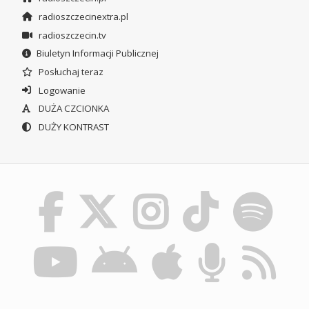
radioszczecinextra.pl
radioszczecin.tv
Biuletyn Informacji Publicznej
Posłuchaj teraz
Logowanie
DUŻA CZCIONKA
DUŻY KONTRAST