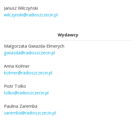
Janusz Wilczyński
wilczynski@radioszczecin.pl
Wydawcy
Małgorzata Gwiazda-Elmerych
gwiazda@radioszczecin.pl
Anna Kolmer
kolmer@radioszczecin.pl
Piotr Tolko
tolko@radioszczecin.pl
Paulina Zaremba
zaremba@radioszczecin.pl