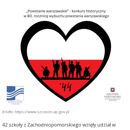
źródło: https://www.szczecin.ap.gov.pl
42 szkoły z Zachodniopomorskiego wzięły udział w