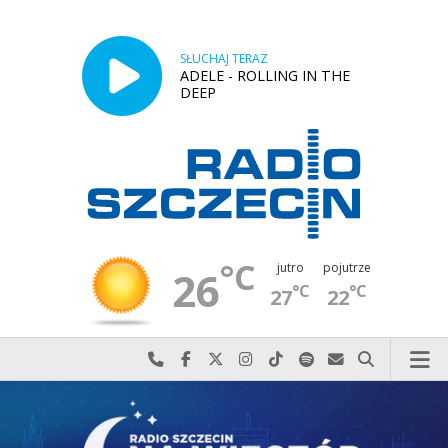
SŁUCHAJ TERAZ
ADELE - ROLLING IN THE
DEEP
°C
jutro
pojutrze
26
°C
°C
27
22
Najlepiej po prostu do nas zadzwoń
Odwiedź nas na Facebook-u
Odwiedź nas na X
Odwiedź nas na Instagram-ie
Odwiedź nas na TikTok-u
Szukaj nas na Spotify
Wyślij do nas w
Szukaj