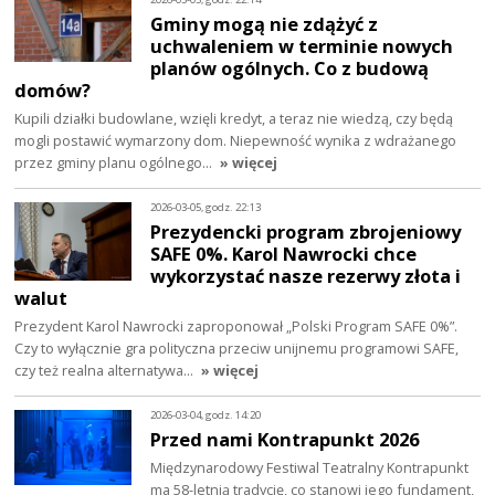
Gminy mogą nie zdążyć z
uchwaleniem w terminie nowych
planów ogólnych. Co z budową
domów?
Kupili działki budowlane, wzięli kredyt, a teraz nie wiedzą, czy będą
mogli postawić wymarzony dom. Niepewność wynika z wdrażanego
przez gminy planu ogólnego…
» więcej
2026-03-05, godz. 22:13
Prezydencki program zbrojeniowy
SAFE 0%. Karol Nawrocki chce
wykorzystać nasze rezerwy złota i
walut
Prezydent Karol Nawrocki zaproponował „Polski Program SAFE 0%”.
Czy to wyłącznie gra polityczna przeciw unijnemu programowi SAFE,
czy też realna alternatywa…
» więcej
2026-03-04, godz. 14:20
Przed nami Kontrapunkt 2026
Międzynarodowy Festiwal Teatralny Kontrapunkt
ma 58-letnią tradycję, co stanowi jego fundament,