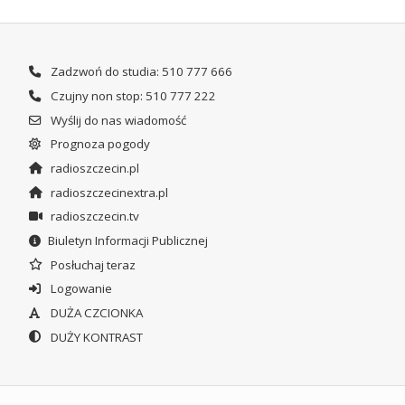
Zadzwoń do studia: 510 777 666
Czujny non stop: 510 777 222
Wyślij do nas wiadomość
Prognoza pogody
radioszczecin.pl
radioszczecinextra.pl
radioszczecin.tv
Biuletyn Informacji Publicznej
Posłuchaj teraz
Logowanie
DUŻA CZCIONKA
DUŻY KONTRAST