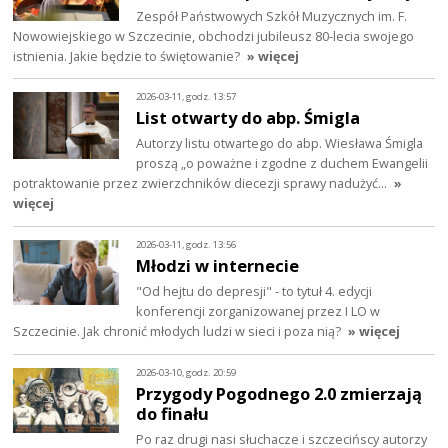
Zespół Państwowych Szkół Muzycznych im. F.
Nowowiejskiego w Szczecinie, obchodzi jubileusz 80-lecia swojego
istnienia. Jakie będzie to świętowanie?
» więcej
2026-03-11, godz. 13:57
List otwarty do abp. Śmigla
Autorzy listu otwartego do abp. Wiesława Śmigla
proszą „o poważne i zgodne z duchem Ewangelii
potraktowanie przez zwierzchników diecezji sprawy nadużyć…
»
więcej
2026-03-11, godz. 13:56
Młodzi w internecie
"Od hejtu do depresji" - to tytuł 4. edycji
konferencji zorganizowanej przez I LO w
Szczecinie. Jak chronić młodych ludzi w sieci i poza nią?
» więcej
2026-03-10, godz. 20:59
Przygody Pogodnego 2.0 zmierzają
do finału
Po raz drugi nasi słuchacze i szczecińscy autorzy