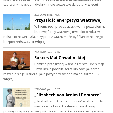
czerwonym paskiem dyskryminuje pozostałe dzieci…
» więcej
2026-06-08, godz. 14:08
Przyszłość energetyki wiatrowej
W Niemczech proces uzyskiwania pozwoleń na
budowę farmy wiatrowej trwa około roku, w
Polsce to nawet 10 lat. Czy prąd z wiatru może być filarem naszego
bezpieczeństwa…
» więcej
2026-06-08, godz. 14:06
Sukces Mai Chwalińskiej
Pomimo przegranej w finale French Open Maja
Chwalińska podbiła serca kibiców. Jak teraz
rozwinie się jej kariera i jaką pozycję w świecie ma polski ten…
»
więcej
2026-06-03, godz. 16:17
„Elizabeth von Arnim i Pomorze”
„Elizabeth von Arnim i Pomorze” – tak brzmi tytuł
międzynarodowej konferencji naukowej
poświęconej wyjątkowej pisarce i kobiecie. Co tak naprawdę wiemy…