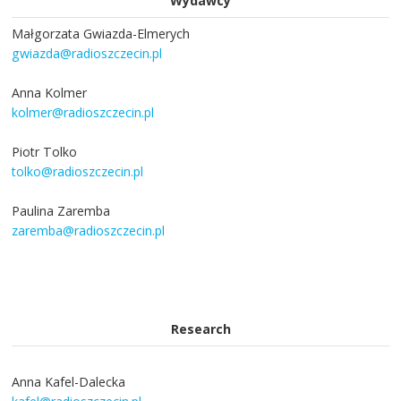
Wydawcy
Małgorzata Gwiazda-Elmerych
gwiazda@radioszczecin.pl
Anna Kolmer
kolmer@radioszczecin.pl
Piotr Tolko
tolko@radioszczecin.pl
Paulina Zaremba
zaremba@radioszczecin.pl
Research
Anna Kafel-Dalecka