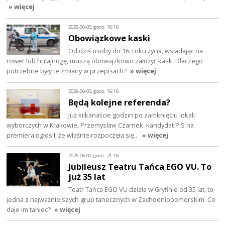
» więcej
2026-06-03, godz. 16:16
Obowiązkowe kaski
Od dziś osoby do 16. roku życia, wsiadając na
rower lub hulajnogę, muszą obowiązkowo założyć kask. Dlaczego
potrzebne były te zmiany w przepisach?
» więcej
2026-06-03, godz. 16:16
Będą kolejne referenda?
Już kilkanaście godzin po zamknięciu lokali
wyborczych w Krakowie, Przemysław Czarnek. kandydat PiS na
premiera ogłosił, że właśnie rozpoczęła się…
» więcej
2026-06-02, godz. 21:16
Jubileusz Teatru Tańca EGO VU. To
już 35 lat
Teatr Tańca EGO VU działa w Gryfinie od 35 lat, to
jedna z najważniejszych grup tanecznych w Zachodniopomorskim. Co
daje im taniec?
» więcej