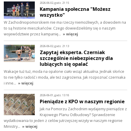
2026-06-02, godz. 21:15
Kampania społeczna "Możesz
wszystko"
W Zachodniopomorskiem nie ma rzeczy niemożliwych, a dowodem na
to są historie mieszkańców. Czego dowiedzieliśmy się o naszym
województwie przez kampanię…
» więcej
2026-06-02, godz. 21:13
Zapytaj eksperta. Czerniak
szczególnie niebezpieczny dla
lubiących się opalać
Wakacje tuż tuż, moda na opalone ciało wciąż aktualna. Jednak słońce
to nie tylko radość i moda, ale też zagrożenia. Jak rozpoznać czerniaka
i inne…
» więcej
2026-06-01, godz. 13:18
Pieniądze z KPO w naszym regionie
Jak na Pomorzu Zachodnim wydajemy pieniądze z
Krajowego Planu Odbudowy? Sprawdzenie
wydatkowania to jeden z celów jutrzejszej wizyty w naszym regionie
Ministry…
» więcej