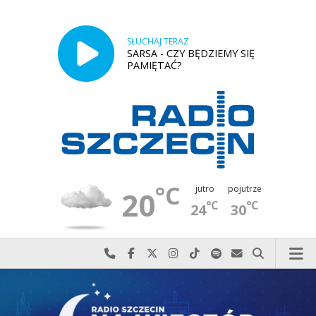
SŁUCHAJ TERAZ
SARSA - CZY BĘDZIEMY SIĘ
PAMIĘTAĆ?
°C
jutro
pojutrze
20
°C
°C
24
30
Najlepiej po prostu do nas zadzwoń
Odwiedź nas na Facebook-u
Odwiedź nas na X
Odwiedź nas na Instagram-ie
Odwiedź nas na TikTok-u
Szukaj nas na Spotify
Wyślij do nas w
Szukaj