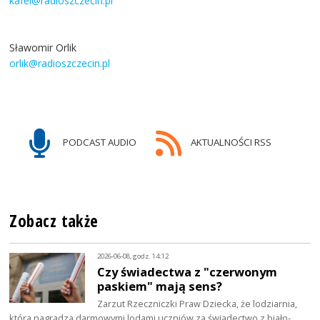
kafel@radioszczecin.pl
Sławomir Orlik
orlik@radioszczecin.pl
PODCAST AUDIO
AKTUALNOŚCI RSS
Zobacz także
2026-06-08, godz. 14:12
Czy świadectwa z "czerwonym
paskiem" mają sens?
Zarzut Rzeczniczki Praw Dziecka, że lodziarnia,
która nagradza darmowymi lodami uczniów za świadectwo z biało-